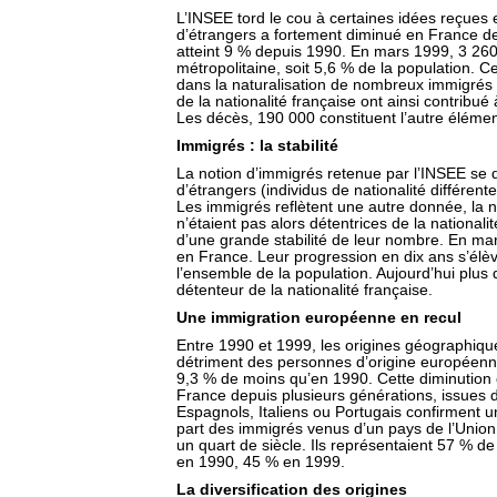
L’INSEE tord le cou à certaines idées reçues 
d’étrangers a fortement diminué en France d
atteint 9 % depuis 1990. En mars 1999, 3 260
métropolitaine, soit 5,6 % de la population. 
dans la naturalisation de nombreux immigrés 
de la nationalité française ont ainsi contribué à
Les décès, 190 000 constituent l’autre élément
Immigrés : la stabilité
La notion d’immigrés retenue par l’INSEE se d
d’étrangers (individus de nationalité différente
Les immigrés reflètent une autre donnée, la 
n’étaient pas alors détentrices de la nationali
d’une grande stabilité de leur nombre. En ma
en France. Leur progression en dix ans s’él
l’ensemble de la population. Aujourd’hui plus 
détenteur de la nationalité française.
Une immigration européenne en recul
Entre 1990 et 1999, les origines géographique
détriment des personnes d’origine européenne
9,3 % de moins qu’en 1990. Cette diminution e
France depuis plusieurs générations, issues 
Espagnols, Italiens ou Portugais confirment 
part des immigrés venus d’un pays de l’Union
un quart de siècle. Ils représentaient 57 % d
en 1990, 45 % en 1999.
La diversification des origines