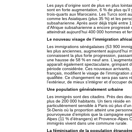
Les pays d’origine sont de plus en plus loint
sont en forte augmentation, 6 % de plus qu’il
trois-quarts aux Marocains. Les Turcs sont au
comme les Asiatiques (plus 35 %) et les perso
subsaharienne. Après avoir déjà triplé entre 
d’Afrique subsaharienne a encore progressé d
atteindrait aujourd’hui 400 000 hommes et f
Le nouveau visage de l’immigration africa
Les immigrations sénégalaises (53 900 immig
les plus anciennes, augmentent aujourd’hui mo
connaissent la plus forte progression, passan
une hausse de 58 % en neuf ans. L’augment
apparaît également spectaculaire, grimpant 
période considérée. Ces nouveaux arrivants, 
français, modifient le visage de l’immigration 
qualifiée. Ce changement ne sera pas sans rép
l’extérieur, de mieux s’intégrer et d’occuper d
Une population généralement urbaine
Les immigrés sont des citadins. Près des deux 
plus de 200 000 habitants. Un tiers réside en
particulièrement sensible à Paris où plus d’un
St-Denis où la proportion atteint une personne 
pourvoyeuse d’emplois que la campagne expliq
Alpes (11 % d’étrangers) et Provence-Alpes C
immigrés vivent dans une commune rurale.
La féminisation de la population étrangèr