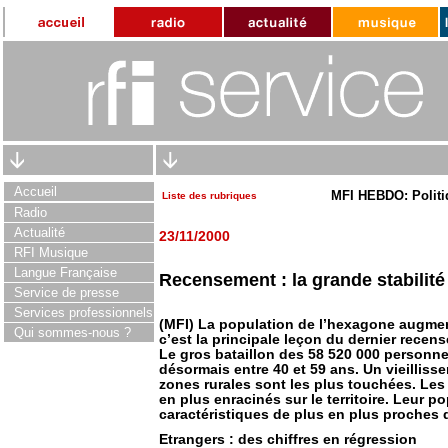
Accueil
MFI HEBDO: Politi
Liste des rubriques
Radio
Actualité
23/11/2000
RFI Musique
Langue Française
Recensement : la grande stabilit
Service de presse
Services professionnels
(MFI) La population de l’hexagone augmen
Qui sommes-nous ?
c’est la principale leçon du dernier recen
Le gros bataillon des 58 520 000 personn
désormais entre 40 et 59 ans. Un vieilliss
zones rurales sont les plus touchées. Les
en plus enracinés sur le territoire. Leur p
caractéristiques de plus en plus proches 
Etrangers : des chiffres en régression