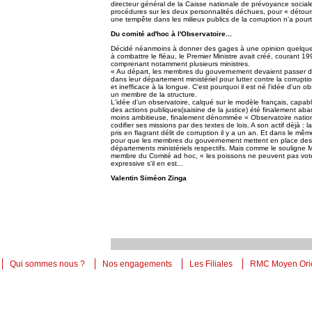
directeur général de la Caisse nationale de prévoyance sociale
procédures sur les deux personnalités déchues, pour « détou
une tempête dans les milieux publics de la corruption n'a pour
Du comité ad'hoc à l'Observatoire...
Décidé néanmoins à donner des gages à une opinion quelque pe
à combattre le fléau, le Premier Ministre avait créé, courant 19
comprenant notamment plusieurs ministres.
« Au départ, les membres du gouvernement devaient passer de
dans leur département ministériel pour lutter contre la corrupti
et inefficace à la longue. C'est pourquoi il est né l'idée d'un 
un membre de la structure.
L'idée d'un observatoire, calqué sur le modèle français, capabl
des actions publiques(saisine de la justice) été finalement aba
moins ambitieuse, finalement dénommée « Observatoire national 
codifier ses missions par des textes de lois. A son actif déjà 
pris en flagrant délit de corruption il y a un an. Et dans le mê
pour que les membres du gouvernement mettent en place des o
départements ministériels respectifs. Mais comme le souligne 
membre du Comité ad hoc, « les poissons ne peuvent pas vot
expressive s'il en est...
Valentin Siméon Zinga
Qui sommes nous ?
Nos engagements
Les Filiales
RMC Moyen Ori