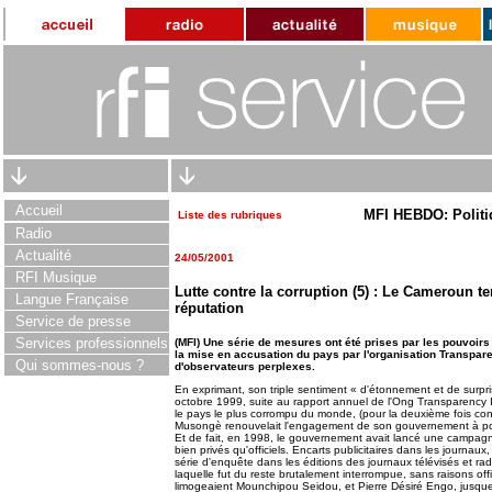
Accueil
MFI HEBDO: Politi
Liste des rubriques
Radio
Actualité
24/05/2001
RFI Musique
Lutte contre la corruption (5) : Le Cameroun te
Langue Française
réputation
Service de presse
Services professionnels
(MFI) Une série de mesures ont été prises par les pouvoirs
la mise en accusation du pays par l'organisation Transpare
Qui sommes-nous ?
d'observateurs perplexes.
En exprimant, son triple sentiment « d'étonnement et de surprise
octobre 1999, suite au rapport annuel de l'Ong Transparency Int
le pays le plus corrompu du monde, (pour la deuxième fois con
Musongè renouvelait l'engagement de son gouvernement à poursu
Et de fait, en 1998, le gouvernement avait lancé une campagne
bien privés qu'officiels. Encarts publicitaires dans les journaux
série d'enquête dans les éditions des journaux télévisés et radi
laquelle fut du reste brutalement interrompue, sans raisons of
limogeaient Mounchipou Seidou, et Pierre Désiré Engo, jusque 