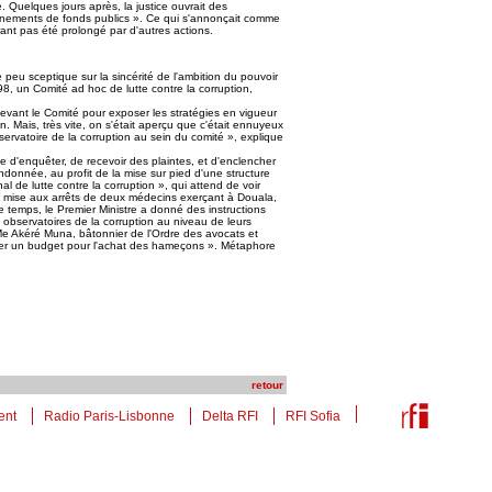
. Quelques jours après, la justice ouvrait des
rnements de fonds publics ». Ce qui s'annonçait comme
tant pas été prolongé par d'autres actions.
u sceptique sur la sincérité de l'ambition du pouvoir
98, un Comité ad hoc de lutte contre la corruption,
vant le Comité pour exposer les stratégies en vigueur
on. Mais, très vite, on s'était aperçu que c'était ennuyeux
observatoire de la corruption au sein du comité », explique
e d'enquêter, de recevoir des plaintes, et d'enclencher
ndonnée, au profit de la mise sur pied d'une structure
de lutte contre la corruption », qui attend de voir
: la mise aux arrêts de deux médecins exerçant à Douala,
me temps, le Premier Ministre a donné des instructions
bservatoires de la corruption au niveau de leurs
Me Akéré Muna, bâtonnier de l'Ordre des avocats et
er un budget pour l'achat des hameçons ». Métaphore
retour
ent
Radio Paris-Lisbonne
Delta RFI
RFI Sofia