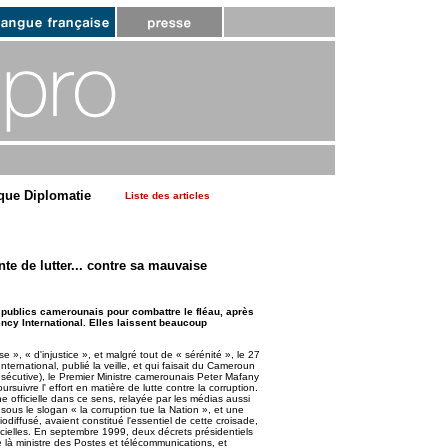
que Diplomatie
Liste des articles
nte de lutter... contre sa mauvaise
 publics camerounais pour combattre le fléau, après
ncy International. Elles laissent beaucoup
 », « d'injustice », et malgré tout de « sérénité », le 27
ernational, publié la veille, et qui faisait du Cameroun
sécutive), le Premier Ministre camerounais Peter Mafany
ivre l' effort en matière de lutte contre la corruption.
 officielle dans ce sens, relayée par les médias aussi
, sous le slogan « la corruption tue la Nation », et une
odiffusé, avaient constitué l'essentiel de cette croisade,
ficielles. En septembre 1999, deux décrets présidentiels
là ministre des Postes et télécommunications, et