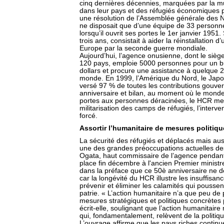
cinq dernières décennies, marquées par la mu
dans leur pays et des réfugiés économiques po
une résolution de l’Assemblée générale des 
ne disposait que d’une équipe de 33 personne
lorsqu’il ouvrit ses portes le 1er janvier 1951. 
trois ans, consistait à aider la réinstallation 
Europe par la seconde guerre mondiale.
Aujourd’hui, l’agence onusienne, dont le siè
120 pays, emploie 5000 personnes pour un bu
dollars et procure une assistance à quelque 
monde. En 1999, l’Amérique du Nord, le Japon
versé 97 % de toutes les contributions gouver
anniversaire et bilan, au moment où le mond
portes aux personnes déracinées, le HCR met
militarisation des camps de réfugiés, l’interve
forcé.
Assortir l’humanitaire de mesures politiq
La sécurité des réfugiés et déplacés mais aus
une des grandes préoccupations actuelles de
Ogata, haut commissaire de l’agence pendant 
place fin décembre à l'ancien Premier minis
dans la préface que ce 50è anniversaire ne dev
car la longévité du HCR illustre les insuffisa
prévenir et éliminer les calamités qui poussent
patrie. « L’action humanitaire n’a que peu de p
mesures stratégiques et politiques concrètes 
écrit-elle, soulignant que l’action humanitair
qui, fondamentalement, relèvent de la politiqu
L’ouvrage affirme que les pays riches contin