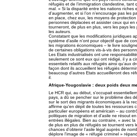
réfugiés et de l’immigration clandestine, tant 
mal. « Si la disparité entre les nations riches
d’augmenter, et si l’on n’encourage pas les 
en place, chez eux, les moyens de protection 
personnes déplacées et assister ceux qui en o
tourneront, de plus en plus, vers les pays les 
les auteurs.
Constatant que les modifications juridiques ap
système d’asile n’ont pour objectif que de cont
les migrations économiques – le livre souligne
de certaines obligations vis-à-vis des personn
Les Etats industrialisés ont une responsabilité
seulement ce sont eux qui ont rédigé, il y a c
essentiels relatifs aux réfugiés ainsi qu’aux d
façon dont ils accueillent les réfugiés détermi
beaucoup d’autres Etats accueilleront des réf
il.
Afrique-Yougoslavie : deux poids deux m
Le HCR qui, au début, s'occupait essentielle
pays, a dû se pencher sur le problème des dép
sur le sort des migrants économiques à la rec
affirme qu'en dépit de toutes les ressources
particulier européens et américain – au contr
politiques de migration et d’asile ne résout en
entrées illégales. Bien au contraire, « avec l
de plus en plus de réfugiés se tournent vers l
chances d’obtenir l’asile légal auprès de nombr
déplore l'image de « réfugié criminel » répan