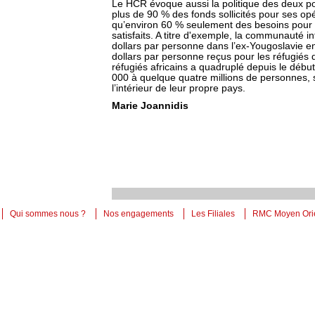
Le HCR évoque aussi la politique des deux po
plus de 90 % des fonds sollicités pour ses op
qu’environ 60 % seulement des besoins pour 
satisfaits. A titre d'exemple, la communauté 
dollars par personne dans l’ex-Yougoslavie en 
dollars par personne reçus pour les réfugiés 
réfugiés africains a quadruplé depuis le déb
000 à quelque quatre millions de personnes, 
l’intérieur de leur propre pays.
Marie Joannidis
Qui sommes nous ?
Nos engagements
Les Filiales
RMC Moyen Ori