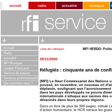
Accueil
MFI HEBDO: Politi
Liste des rubriques
Radio
Actualité
30/11/2000
RFI Musique
Langue Française
Réfugiés : cinquante ans de confl
Service de presse
Services professionnels
(MFI) Le Haut Commissariat des Nations un
Qui sommes-nous ?
poussé, en novembre, un nouveau cri d'ala
déplacés, soulignant que l’accroissement
dans les pays développés ne pourra dimi
internationale s’attaque aux racines des co
déracinés dans leurs propres régions.
Dans un livre de plus de 300 pages, intitulé 
d’action humanitaire, le HCR retrace les gr