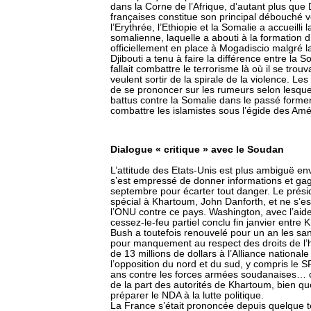
dans la Corne de l’Afrique, d’autant plus que 
françaises constitue son principal débouché ve
l’Erythrée, l’Ethiopie et la Somalie a accueilli
somalienne, laquelle a abouti à la formation 
officiellement en place à Mogadiscio malgré l
Djibouti a tenu à faire la différence entre la S
fallait combattre le terrorisme là où il se trou
veulent sortir de la spirale de la violence. Le
de se prononcer sur les rumeurs selon lesquel
battus contre la Somalie dans le passé form
combattre les islamistes sous l’égide des Amé
Dialogue « critique » avec le Soudan
L’attitude des Etats-Unis est plus ambiguë en
s’est empressé de donner informations et ga
septembre pour écarter tout danger. Le pré
spécial à Khartoum, John Danforth, et ne s’e
l’ONU contre ce pays. Washington, avec l’aide
cessez-le-feu partiel conclu fin janvier entre
Bush a toutefois renouvelé pour un an les sa
pour manquement au respect des droits de l’
de 13 millions de dollars à l’Alliance nation
l’opposition du nord et du sud, y compris le
ans contre les forces armées soudanaises… c
de la part des autorités de Khartoum, bien que
préparer le NDA à la lutte politique.
La France s’était prononcée depuis quelque t