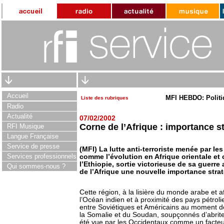
Accueil
MFI HEBDO: Politi
Liste des rubriques
Radio
Actualité
07/02/2002
Corne de l’Afrique : importance s
RFI Musique
Langue Française
Service de presse
(MFI) La lutte anti-terroriste menée par les
Services professionnels
comme l’évolution en Afrique orientale et 
l’Ethiopie, sortie victorieuse de sa guerre
Qui sommes-nous ?
de l’Afrique une nouvelle importance stra
Cette région, à la lisière du monde arabe et a
l’Océan indien et à proximité des pays pétroli
entre Soviétiques et Américains au moment de 
la Somalie et du Soudan, soupçonnés d’abriter
été vue par les Occidentaux comme un facteur 