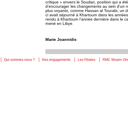
critique » envers le Soudan, position qui a é
d’encourager les changements au sein d'un rég
plus voyants, comme Hassan al Tourabi, un d
ci avait séjourné à Khartoum dans les années 
rendu à Khartoum l’année dernière dans le ca
mené en Libye.
Marie Joannidis
Qui sommes nous ?
Nos engagements
Les Filiales
RMC Moyen Ori