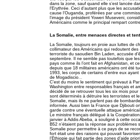
dans la zone, sauf quand elle s’est lancée dan
l'Erythrée. Ceci d’autant plus que les accusa
cause l’Ouganda, proférées par une commissi
l’image du président Yoweri Museveni, considé
Américains comme le principal rempart contr
La Somalie, entre menaces directes et tent
La Somalie, toujours en proie aux luttes de c
collimateur des Américains qui redoutent des 
terroriste du saoudien Bin Laden, accusée d’êt
septembre. Il ne semble pas toutefois que le
pays comme ils l’ont fait en Afghanistan, et c
depuis que 18 militaires américains ont été t
1993, les corps de certains d’entre eux ayant
de Mogadiscio...
C’est du moins le sentiment qui prévaut à Pari
Washington entre responsables français et amér
décidé de se retrouver tous les six mois pour p
sont déterminés à détruire les terroristes et l
Somalie, mais ils ne parlent pas de bombard
informée. Aussi bien la France que Djibouti o
garde contre une éventuelle attaque américai
Le ministre français délégué à la Coopération 
janvier à Addis Abeba, a souligné à cette oc
B52 n’étaient pas la réponse aux problèmes so
Somalie pour permettre à ce pays de se recon
fort était une des raisons qui pouvait favorise
l’Éthiopie qui fait partie des zones d’aide prio