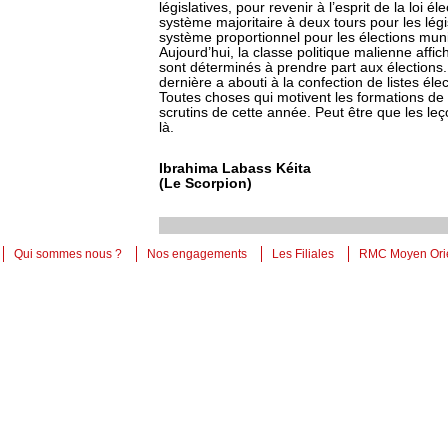
législatives, pour revenir à l’esprit de la loi 
système majoritaire à deux tours pour les législ
système proportionnel pour les élections muni
Aujourd’hui, la classe politique malienne affi
sont déterminés à prendre part aux élections
dernière a abouti à la confection de listes élec
Toutes choses qui motivent les formations de l
scrutins de cette année. Peut être que les le
là.
Ibrahima Labass Kéita
(Le Scorpion)
Qui sommes nous ?
Nos engagements
Les Filiales
RMC Moyen Ori