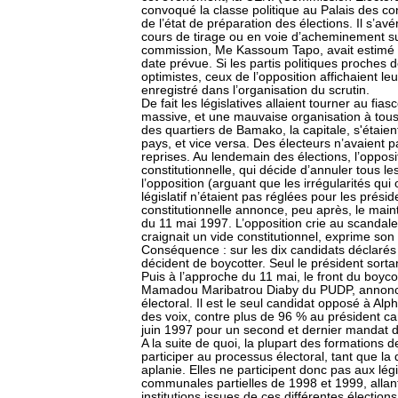
convoqué la classe politique au Palais des 
de l’état de préparation des élections. Il s’avé
cours de tirage ou en voie d’acheminement sur 
commission, Me Kassoum Tapo, avait estimé qu
date prévue. Si les partis politiques proches de
optimistes, ceux de l’opposition affichaient l
enregistré dans l’organisation du scrutin.
De fait les législatives allaient tourner au f
massive, et une mauvaise organisation à tous 
des quartiers de Bamako, la capitale, s'étaien
pays, et vice versa. Des électeurs n’avaient p
reprises. Au lendemain des élections, l’oppos
constitutionnelle, qui décide d’annuler tous le
l’opposition (arguant que les irrégularités qui 
législatif n’étaient pas réglées pour les présid
constitutionnelle annonce, peu après, le mainti
du 11 mai 1997. L’opposition crie au scandale
craignait un vide constitutionnel, exprime so
Conséquence : sur les dix candidats déclarés p
décident de boycotter. Seul le président sort
Puis à l’approche du 11 mai, le front du boycott
Mamadou Maribatrou Diaby du PUDP, annonce 
électoral. Il est le seul candidat opposé à A
des voix, contre plus de 96 % au président c
juin 1997 pour un second et dernier mandat d
A la suite de quoi, la plupart des formations d
participer au processus électoral, tant que la 
aplanie. Elles ne participent donc pas aux légi
communales partielles de 1998 et 1999, allant
institutions issues de ces différentes élections