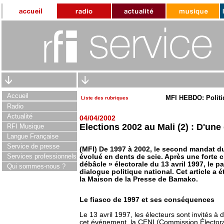
Accueil
MFI HEBDO: Politi
Liste des rubriques
Radio
Actualité
04/04/2002
Elections 2002 au Mali (2) : D'une 
RFI Musique
Langue Française
Service de presse
(MFI) De 1997 à 2002, le second mandat d
Services professionnels
évolué en dents de scie. Après une forte c
débâcle » électorale du 13 avril 1997, le 
Qui sommes-nous ?
dialogue politique national. Cet article a 
la Maison de la Presse de Bamako.
Le fiasco de 1997 et ses conséquences
Le 13 avril 1997, les électeurs sont invités à
cet événement, la CENI (Commission Électora