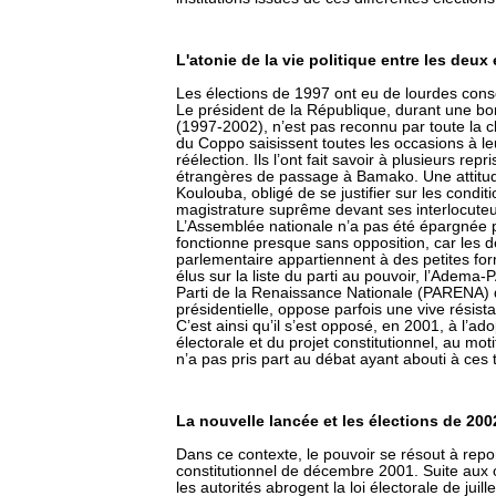
L'atonie de la vie politique entre les deux
Les élections de 1997 ont eu de lourdes consé
Le président de la République, durant une bon
(1997-2002), n’est pas reconnu par toute la cla
du Coppo saisissent toutes les occasions à 
réélection. Ils l’ont fait savoir à plusieurs re
étrangères de passage à Bamako. Une attitude 
Koulouba, obligé de se justifier sur les condit
magistrature suprême devant ses interlocuteu
L’Assemblée nationale n’a pas été épargnée pa
fonctionne presque sans opposition, car les d
parlementaire appartiennent à des petites fo
élus sur la liste du parti au pouvoir, l’Adema-
Parti de la Renaissance Nationale (PARENA) 
présidentielle, oppose parfois une vive résist
C’est ainsi qu’il s’est opposé, en 2001, à l’ad
électorale et du projet constitutionnel, au mot
n’a pas pris part au débat ayant abouti à ces 
La nouvelle lancée et les élections de 200
Dans ce contexte, le pouvoir se résout à rep
constitutionnel de décembre 2001. Suite aux o
les autorités abrogent la loi électorale de juil