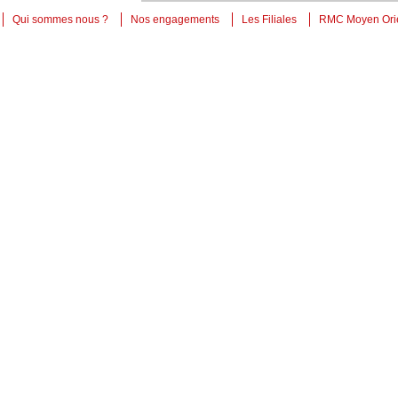
Qui sommes nous ?
Nos engagements
Les Filiales
RMC Moyen Ori