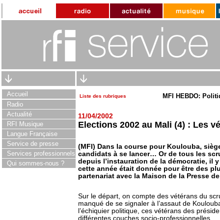
Accueil
MFI HEBDO: Politi
Liste des rubriques
Radio
Actualité
11/04/2002
Elections 2002 au Mali (4) : Les v
RFI Musique
Langue Française
Service de presse
(MFI) Dans la course pour Koulouba, siège 
Services professionnels
candidats à se lancer… Or de tous les scr
depuis l’instauration de la démocratie, il 
Qui sommes-nous ?
cette année était donnée pour être des plus
partenariat avec la Maison de la Presse d
Sur le départ, on compte des vétérans du scrut
manqué de se signaler à l’assaut de Koulouba
l’échiquier politique, ces vétérans des présid
différentes couches socio-professionnelles.