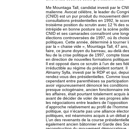
Me Mountaga Tall, candidat investi par le CNID
malienne. Avocat célèbre, le leader du Congrè
(CNID) est un pur produit du mouvement dém
consultations présidentielles en 1992, le sco
troisième position du scrutin avec 12 % des s
intrépide en bonne posture sur la scène polit
CNID et ses camarades connaîtront une longue
élections controversées de 1997, où ils choisi
politiques. Cette année, déterminé à tourner 
par la « chaise vide », Mountaga Tall, 47 ans,
faire, ce jeune doyen du barreau, au-delà des 
feu de la crise politique de 1997, compte tisse
en direction de nouvelles formations politique
Il est opposé dans ce scrutin à l’un de ses fi
irréductible au régime du président sortant. Il
Almamy Sylla, investi par le RDP et qui, dep
rendez-vous des présidentielles. Comme tous l
cependant entre parenthèses sa participation à
avoir vigoureusement dénoncé les conditions 
presque octogénaire, ancien fonctionnaire int
les affaires, était pourtant totalement acquis
avant de décider de voler de ses propres ail
les négociations entre leaders de l’oppositio
d’approche relativement au profil de l’homme p
politique, qui n’écarte pas une alliance élect
politiques, est néanmoins acquis à un débat pl
L’un des revenants de la course présidentiell
également ancien bâtonnier et Garde des Sce
reconstruction du mouvement démocratique.