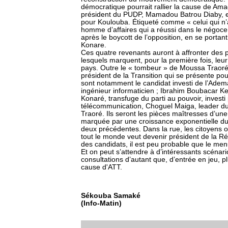
démocratique pourrait rallier la cause de Am
président du PUDP, Mamadou Batrou Diaby, e
pour Koulouba. Étiqueté comme « celui qui n’
homme d’affaires qui a réussi dans le négoce
après le boycott de l’opposition, en se porta
Konare.
Ces quatre revenants auront à affronter des p
lesquels marquent, pour la première fois, leu
pays. Outre le « tombeur » de Moussa Traor
président de la Transition qui se présente pou
sont notamment le candidat investi de l’Adema
ingénieur informaticien ; Ibrahim Boubacar Ke
Konaré, transfuge du parti au pouvoir, investi 
télécommunication, Choguel Maiga, leader d
Traoré. Ils seront les pièces maîtresses d’un
marquée par une croissance exponentielle du
deux précédentes. Dans la rue, les citoyens 
tout le monde veut devenir président de la Rép
des candidats, il est peu probable que le menu
Et on peut s’attendre à d’intéressants scénar
consultations d’autant que, d’entrée en jeu, pl
cause d'ATT.
Sékouba Samaké
(Info-Matin)