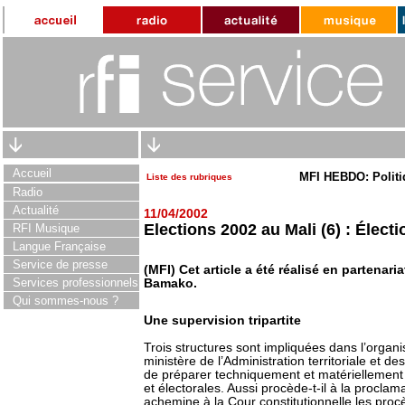
Accueil
MFI HEBDO: Politi
Liste des rubriques
Radio
Actualité
11/04/2002
Elections 2002 au Mali (6) : Élec
RFI Musique
Langue Française
Service de presse
(MFI) Cet article a été réalisé en partenar
Services professionnels
Bamako.
Qui sommes-nous ?
Une supervision tripartite
Trois structures sont impliquées dans l’organi
ministère de l’Administration territoriale et d
de préparer techniquement et matériellement
et électorales. Aussi procède-t-il à la proclama
achemine à la Cour constitutionnelle les proc