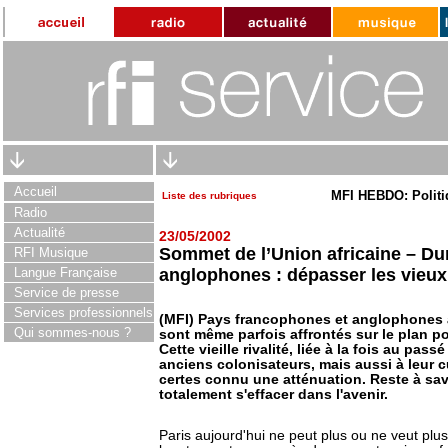
Accueil
MFI HEBDO: Politi
Liste des rubriques
Radio
Actualité
23/05/2002
Sommet de l’Union africaine – Du
RFI Musique
Langue Française
anglophones : dépasser les vieux
Service de presse
Services professionnels
(MFI) Pays francophones et anglophones a
Qui sommes-nous ?
sont même parfois affrontés sur le plan p
Cette vieille rivalité, liée à la fois au pas
anciens colonisateurs, mais aussi à leur c
certes connu une atténuation. Reste à sav
totalement s'effacer dans l'avenir.
Paris aujourd'hui ne peut plus ou ne veut plu