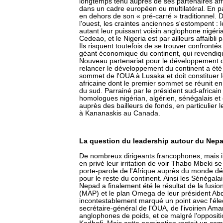
longtemps tenu auprès de ses partenaires afr
dans un cadre européen ou multilatéral. En pa
en dehors de son « pré-carré » traditionnel.
l'ouest, les craintes anciennes s'estompent :
autant leur puissant voisin anglophone nigéri
Cedeao, et le Nigeria est par ailleurs affaibli 
Ils risquent toutefois de se trouver confronté
géant économique du continent, qui revendiqu
Nouveau partenariat pour le développement de 
relancer le développement du continent a été 
sommet de l'OUA à Lusaka et doit constituer l
africaine dont le premier sommet se réunit en
du sud. Parrainé par le président sud-africa
homologues nigérian, algérien, sénégalais et
auprès des bailleurs de fonds, en particulier 
à Kananaskis au Canada.
La question du leadership autour du Nep
De nombreux dirigeants francophones, mais il
en privé leur irritation de voir Thabo Mbeki 
porte-parole de l'Afrique auprès du monde d
pour le reste du continent. Ainsi les Sénégal
Nepad a finalement été le résultat de la fusion
(MAP) et le plan Omega de leur président A
incontestablement marqué un point avec l'élec
secrétaire-général de l'OUA, de l'ivoirien Am
anglophones de poids, et ce malgré l'opposit