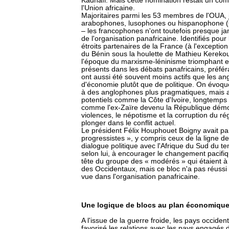
Kadhafi. Mais cette nomination restait un com
l'Union africaine.
Majoritaires parmi les 53 membres de l'OUA, j
arabophones, lusophones ou hispanophone (Gu
– les francophones n'ont toutefois presque ja
de l'organisation panafricaine. Identifiés pour
étroits partenaires de la France (à l'excepti
du Bénin sous la houlette de Mathieu Kereko
l'époque du marxisme-léninisme triomphant et 
présents dans les débats panafricains, préfér
ont aussi été souvent moins actifs que les an
d'économie plutôt que de politique. On évoque
à des anglophones plus pragmatiques, mais a
potentiels comme la Côte d'Ivoire, longtemps
comme l'ex-Zaïre devenu la République démo
violences, le népotisme et la corruption du 
plonger dans le conflit actuel.
Le président Félix Houphouet Boigny avait par 
progressistes », y compris ceux de la ligne de
dialogue politique avec l'Afrique du Sud du te
selon lui, à encourager le changement pacifiqu
tête du groupe des « modérés » qui étaient à 
des Occidentaux, mais ce bloc n'a pas réussi
vue dans l'organisation panafricaine.
Une logique de blocs au plan économiqu
A l'issue de la guerre froide, les pays occid
favorisé les relations avec les pays engagé