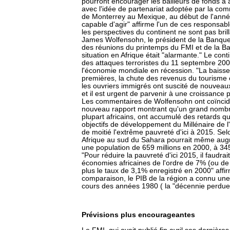
pourront encourager les bailleurs de fonds à 
avec l'idée de partenariat adoptée par la co
de Monterrey au Mexique, au début de l'année.
capable d'agir" affirme l'un de ces responsa
les perspectives du continent ne sont pas bril
James Wolfensohn, le président de la Banque
des réunions du printemps du FMI et de la Ban
situation en Afrique était "alarmante." Le cont
des attaques terroristes du 11 septembre 2001 
l'économie mondiale en récession. "La baiss
premières, la chute des revenus du tourisme e
les ouvriers immigrés ont suscité de nouveaux d
et il est urgent de parvenir à une croissance 
Les commentaires de Wolfensohn ont coïncidé
nouveau rapport montrant qu'un grand nombr
plupart africains, ont accumulé des retards qu
objectifs de développement du Millénaire de 
de moitié l'extrême pauvreté d'ici à 2015. Se
Afrique au sud du Sahara pourrait même augm
une population de 659 millions en 2000, à 345 
"Pour réduire la pauvreté d'ici 2015, il faud
économies africaines de l'ordre de 7% (ou de 
plus le taux de 3,1% enregistré en 2000" affir
comparaison, le PIB de la région a connu un
cours des années 1980 ( la "décennie perdue
Prévisions plus encourageantes