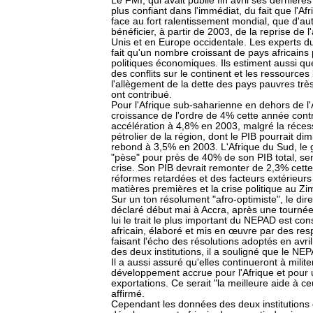
Le FMI, qui avait publié fin avril ses dernièr
plus confiant dans l'immédiat, du fait que l'A
face au fort ralentissement mondial, que d'aut
bénéficier, à partir de 2003, de la reprise de l
Unis et en Europe occidentale. Les experts d
fait qu'un nombre croissant de pays africains
politiques économiques. Ils estiment aussi que
des conflits sur le continent et les ressources l
l'allègement de la dette des pays pauvres tr
ont contribué.
Pour l'Afrique sub-saharienne en dehors de l'
croissance de l'ordre de 4% cette année cont
accélération à 4,8% en 2003, malgré la récess
pétrolier de la région, dont le PIB pourrait d
rebond à 3,5% en 2003. L'Afrique du Sud, le
"pèse" pour près de 40% de son PIB total, s
crise. Son PIB devrait remonter de 2,3% cette
réformes retardées et des facteurs extérieur
matières premières et la crise politique au Z
Sur un ton résolument "afro-optimiste", le dir
déclaré début mai à Accra, après une tournée
lui le trait le plus important du NEPAD est const
africain, élaboré et mis en œuvre par des res
faisant l'écho des résolutions adoptés en avril
des deux institutions, il a souligné que le NE
Il a aussi assuré qu'elles continueront à milit
développement accrue pour l'Afrique et pour
exportations. Ce serait "la meilleure aide à c
affirmé.
Cependant les données des deux institutions