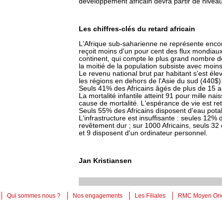
développement africain devra partir de nive
Les chiffres-clés du retard africain
L'Afrique sub-saharienne ne représente enc
reçoit moins d'un pour cent des flux mondiau
continent, qui compte le plus grand nombre 
la moitié de la population subsiste avec moins 
Le revenu national brut par habitant s'est él
les régions en dehors de l'Asie du sud (440$)
Seuls 41% des Africains âgés de plus de 15 ans
La mortalité infantile atteint 91 pour mille nai
cause de mortalité. L'espérance de vie est r
Seuls 55% des Africains disposent d'eau potabl
L'infrastructure est insuffisante : seules 12%
revêtement dur ; sur 1000 Africains, seuls 32
et 9 disposent d'un ordinateur personnel.
Jan Kristiansen
Qui sommes nous ?
Nos engagements
Les Filiales
RMC Moyen Ori