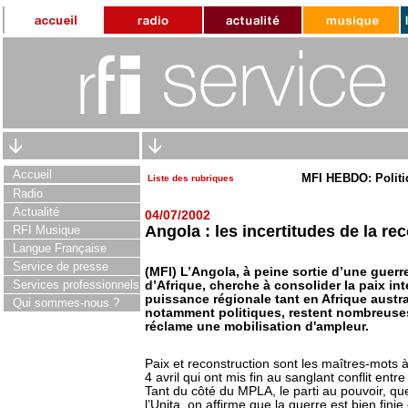
Accueil
MFI HEBDO: Politi
Liste des rubriques
Radio
Actualité
04/07/2002
Angola : les incertitudes de la re
RFI Musique
Langue Française
Service de presse
(MFI) L’Angola, à peine sortie d’une guerre
Services professionnels
d’Afrique, cherche à consolider la paix int
puissance régionale tant en Afrique austr
Qui sommes-nous ?
notamment politiques, restent nombreuses
réclame une mobilisation d'ampleur.
Paix et reconstruction sont les maîtres-mots 
4 avril qui ont mis fin au sanglant conflit ent
Tant du côté du MPLA, le parti au pouvoir, q
l’Unita, on affirme que la guerre est bien fini