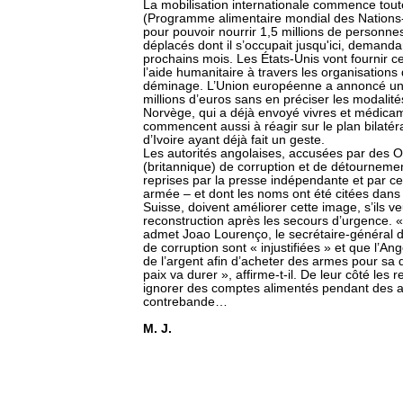
La mobilisation internationale commence tout
(Programme alimentaire mondial des Nations-U
pour pouvoir nourrir 1,5 millions de personnes
déplacés dont il s’occupait jusqu'ici, demanda
prochains mois. Les États-Unis vont fournir ce
l’aide humanitaire à travers les organisation
déminage. L’Union européenne a annoncé une
millions d’euros sans en préciser les modalit
Norvège, qui a déjà envoyé vivres et médicam
commencent aussi à réagir sur le plan bilatéra
d’Ivoire ayant déjà fait un geste.
Les autorités angolaises, accusées par des
(britannique) de corruption et de détourneme
reprises par la presse indépendante et par ce
armée – et dont les noms ont été citées dans
Suisse, doivent améliorer cette image, s’ils ve
reconstruction après les secours d’urgence. 
admet Joao Lourenço, le secrétaire-général d
de corruption sont « injustifiées » et que l’A
de l’argent afin d’acheter des armes pour sa 
paix va durer », affirme-t-il. De leur côté les 
ignorer des comptes alimentés pendant des 
contrebande…
M. J.