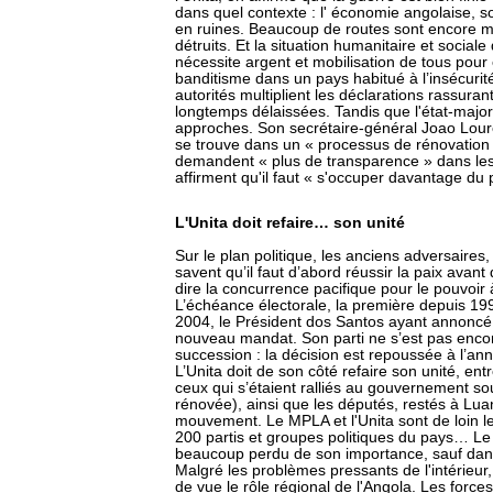
dans quel contexte : l' économie angolaise, so
en ruines. Beaucoup de routes sont encore mi
détruits. Et la situation humanitaire et sociale
nécessite argent et mobilisation de tous pour
banditisme dans un pays habitué à l’insécurité
autorités multiplient les déclarations rassuran
longtemps délaissées. Tandis que l'état-major
approches. Son secrétaire-général Joao Loure
se trouve dans un « processus de rénovation c
demandent « plus de transparence » dans le
affirment qu'il faut « s'occuper davantage du 
L'Unita doit refaire… son unité
Sur le plan politique, les anciens adversaires
savent qu’il faut d’abord réussir la paix avant
dire la concurrence pacifique pour le pouvoir
L’échéance électorale, la première depuis 199
2004, le Président dos Santos ayant annoncé l
nouveau mandat. Son parti ne s’est pas enco
succession : la décision est repoussée à l’an
L’Unita doit de son côté refaire son unité, entre
ceux qui s’étaient ralliés au gouvernement so
rénovée), ainsi que les députés, restés à Lua
mouvement. Le MPLA et l'Unita sont de loin l
200 partis et groupes politiques du pays… Le
beaucoup perdu de son importance, sauf dans
Malgré les problèmes pressants de l'intérieur
de vue le rôle régional de l'Angola. Les forc