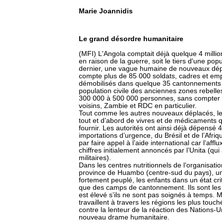
Marie Joannidis
Le grand désordre humanitaire
(MFI) L'Angola comptait déjà quelque 4 millio
en raison de la guerre, soit le tiers d'une pop
dernier, une vague humaine de nouveaux dépla
compte plus de 85 000 soldats, cadres et emplo
démobilisés dans quelque 35 cantonnements à 
population civile des anciennes zones rebelle
300 000 à 500 000 personnes, sans compter le
voisins, Zambie et RDC en particulier.
Tout comme les autres nouveaux déplacés, le
tout et d’abord de vivres et de médicaments
fournir. Les autorités ont ainsi déjà dépensé 
importations d’urgence, du Brésil et de l’Afri
par faire appel à l’aide international car l’aff
chiffres initialement annoncés par l’Unita (qui
militaires).
Dans les centres nutritionnels de l’organisat
province de Huambo (centre-sud du pays), un 
fortement peuplé, les enfants dans un état cri
que des camps de cantonnement. Ils sont les p
est élevé s’ils ne sont pas soignés à temps. 
travaillent à travers les régions les plus touch
contre la lenteur de la réaction des Nations-
nouveau drame humanitaire.