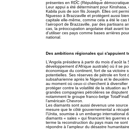
présentes en RDC (République démocratique 
Leur appui a été déterminant pour Kinshasa, 
Kabila puis de son fils Joseph. Elles ont per
Nguesso à Brazzaville et protègent aussi bien 
capitale elle-même, comme cela a été le cas l
l’aéroport de Brazzaville, par des partisans
cas, la préoccupation angolaise était avant tout
d’utiliser ces pays comme bases arrières pour 
national.
Des ambitions régionales qui s'appuient t
L'Angola présidera à partir du mois d’août 
développement d’Afrique australe) où il se pos
économique du continent, fort de sa victoire su
potentielles. Ses réserves de pétrole en font 
subsaharienne après le Nigeria et le deuxième
au moment où ceux-ci cherchent à diversifier
protéger contre la volatilité de la situation a
grandes compagnies pétrolières se disputent 
notamment le groupe franco-belge TotalFinaE
l’américain Chevron.
Les diamants sont aussi devenus une source 
mesure que le côté gouvernemental a récupé
l’Unita, soumise à un embargo international da
diamants « sales » qui financent les guerres e
terme la reconstruction du pays mais ne sont
répondre à l’ampleur du désastre humanitaire