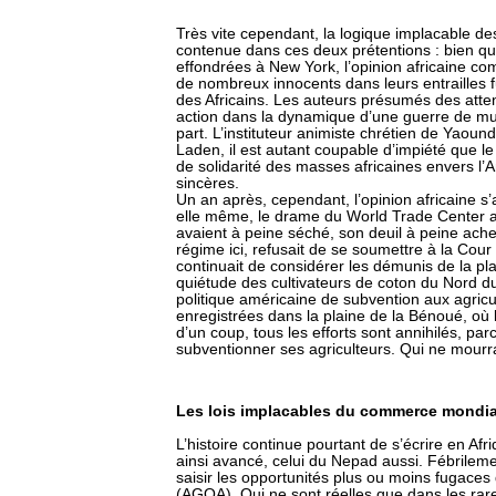
Très vite cependant, la logique implacable des 
contenue dans ces deux prétentions : bien que
effondrées à New York, l’opinion africaine com
de nombreux innocents dans leurs entrailles 
des Africains. Les auteurs présumés des attent
action dans la dynamique d’une guerre de mu
part. L’instituteur animiste chrétien de Yao
Laden, il est autant coupable d’impiété que le
de solidarité des masses africaines envers l’
sincères.
Un an après, cependant, l’opinion africaine s’
elle même, le drame du World Trade Center a
avaient à peine séché, son deuil à peine ache
régime ici, refusait de se soumettre à la Cour 
continuait de considérer les démunis de la p
quiétude des cultivateurs de coton du Nord d
politique américaine de subvention aux agricu
enregistrées dans la plaine de la Bénoué, où l
d’un coup, tous les efforts sont annihilés, pa
subventionner ses agriculteurs. Qui ne mourraie
Les lois implacables du commerce mondia
L’histoire continue pourtant de s’écrire en Afri
ainsi avancé, celui du Nepad aussi. Fébrilement
saisir les opportunités plus ou moins fugaces
(AGOA). Qui ne sont réelles que dans les rare