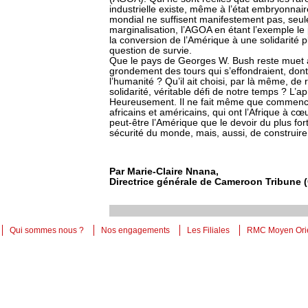
industrielle existe, même à l’état embryonna
mondial ne suffisent manifestement pas, seules
marginalisation, l’AGOA en étant l’exemple le p
la conversion de l’Amérique à une solidarité p
question de survie.
Que le pays de Georges W. Bush reste muet à c
grondement des tours qui s’effondraient, dont 
l’humanité ? Qu’il ait choisi, par là même, de 
solidarité, véritable défi de notre temps ? L’
Heureusement. Il ne fait même que commencer
africains et américains, qui ont l’Afrique à c
peut-être l’Amérique que le devoir du plus fort
sécurité du monde, mais, aussi, de construire l
Par Marie-Claire Nnana,
Directrice générale de Cameroon Tribune
Qui sommes nous ?
Nos engagements
Les Filiales
RMC Moyen Ori