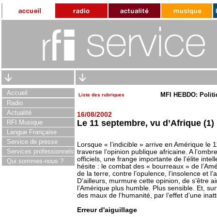
Accueil
MFI HEBDO: Politi
Liste des rubriques
Radio
Actualité
16/08/2002
Le 11 septembre, vu d’Afrique (1) 
RFI Musique
Langue Française
Service de presse
Lorsque « l’indicible » arrive en Amérique le
Services professionnels
traverse l’opinion publique africaine. A l’om
officiels, une frange importante de l’élite inte
Qui sommes-nous ?
hésite : le combat des « bourreaux » de l’Amé
de la terre, contre l’opulence, l’insolence et
D’ailleurs, murmure cette opinion, de s’être 
l’Amérique plus humble. Plus sensible. Et, surt
des maux de l’humanité, par l’effet d’une inat
Erreur d'aiguillage