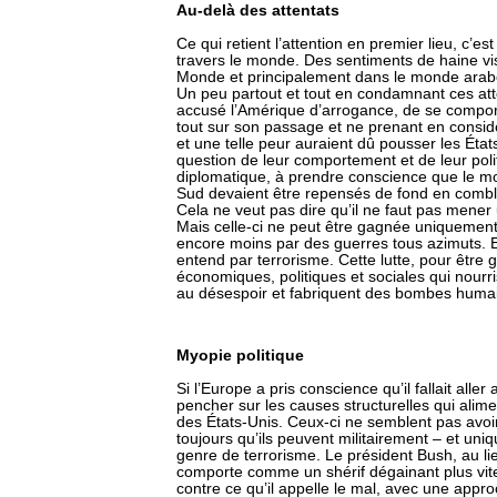
Au-delà des attentats
Ce qui retient l’attention en premier lieu, c’es
travers le monde. Des sentiments de haine vis
Monde et principalement dans le monde arab
Un peu partout et tout en condamnant ces atte
accusé l’Amérique d’arrogance, de se compor
tout sur son passage et ne prenant en considé
et une telle peur auraient dû pousser les État
question de leur comportement et de leur poli
diplomatique, à prendre conscience que le m
Sud devaient être repensés de fond en combl
Cela ne veut pas dire qu’il ne faut pas mener 
Mais celle-ci ne peut être gagnée uniquement 
encore moins par des guerres tous azimuts. En
entend par terrorisme. Cette lutte, pour être
économiques, politiques et sociales qui nourr
au désespoir et fabriquent des bombes huma
Myopie politique
Si l’Europe a pris conscience qu’il fallait aller 
pencher sur les causes structurelles qui alime
des États-Unis. Ceux-ci ne semblent pas avoir 
toujours qu’ils peuvent militairement – et uni
genre de terrorisme. Le président Bush, au lie
comporte comme un shérif dégainant plus vit
contre ce qu’il appelle le mal, avec une appr