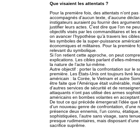
Que visaient les attentats ?
Pour la première fois, des attentats n’ont pas
accompagnés d’aucun texte, d’aucune déclarat
instigateurs auraient pu fournir des argument
justifier leurs actes. C’est dire que l’on ne pe
objectifs visés par les commanditaires et les 
on avancer l’hypothèse qu’à travers les cible
les symboles de la super-puissance américain
économiques et militaires. Pour la première fo
relevant du symbolique.
Si l’on retient cette approche, on peut compren
explications. Les cibles parlant d’elles-mêmes.
la nature de l’acte lui-même.
Autre objectif : porter la confrontation sur le
première. Les États-Unis ont toujours livré le
américain : la Corée, le Vietnam et autre Som
être faite que l’Amérique était vulnérable, ma
d’autres services de sécurité et de renseigne
attaquants n’ont pas utilisé des armes sophi
américains en bombes volantes en acceptant 
De tout ce qui précède émergerait l’idée que l
d’un nouveau genre de confrontation, d’une no
présence deux ennemis, l’un connu, étatique,
sophistiquées, l’autre sans visage, sans tenu
presque rudimentaires, mais disposant d’une f
sacrifice suprême.