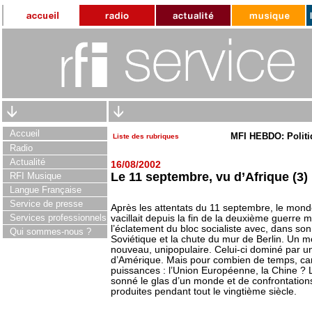
Accueil
MFI HEBDO: Politi
Liste des rubriques
Radio
Actualité
16/08/2002
Le 11 septembre, vu d’Afrique (3) : 
RFI Musique
Langue Française
Service de presse
Après les attentats du 11 septembre, le monde 
Services professionnels
vacillait depuis la fin de la deuxième guerre 
l’éclatement du bloc socialiste avec, dans son 
Qui sommes-nous ?
Soviétique et la chute du mur de Berlin. Un m
nouveau, unipopulaire. Celui-ci dominé par u
d’Amérique. Mais pour combien de temps, car
puissances : l’Union Européenne, la Chine ? 
sonné le glas d’un monde et de confrontations 
produites pendant tout le vingtième siècle.