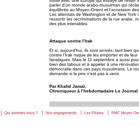
fossé avec une Europe qui essaye de rester lu
parler d’un monde arabo-musulman qui réclam
équilibrée au Moyen-Orient et l’accession des 
Les attentats de Washington et de New York o
ressortir les récriminations de la rue arabe, 
des plus intenables.
Attaque contre l’Irak
Et si, aujourd’hui, ils sont arrivés, tant bien 
contre l’Irak risque de les emporter et de leu
fanatiques. Mais le 11 septembre a aussi po
bien des tabous et à appeler à une rénovation d
démocratie dans ces pays musulmans. Le monde
demande si le pire n’est pas à venir.
Par Khalid Jamaï,
Chroniqueur à l’hebdomadaire Le Journal
Qui sommes nous ?
Nos engagements
Les Filiales
RMC Moyen Ori