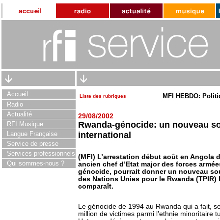
Accueil
MFI HEBDO: Politi
Liste des rubriques
Radio
Actualité
29/08/2002
Rwanda-génocide: un nouveau sou
RFI Musique
Langue Française
international
Service de presse
Services professionnels
(MFI) L’arrestation début août en Angola
Qui sommes-nous ?
ancien chef d’Etat major des forces armé
génocide, pourrait donner un nouveau souf
des Nations Unies pour le Rwanda (TPIR) b
comparaît.
Le génocide de 1994 au Rwanda qui a fait, se
million de victimes parmi l’ethnie minoritaire 