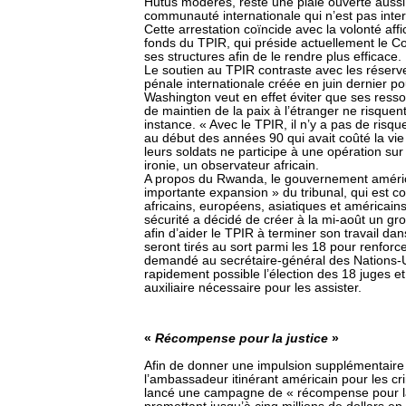
Hutus modérés, reste une plaie ouverte aussi 
communauté internationale qui n’est pas inter
Cette arrestation coïncide avec la volonté affi
fonds du TPIR, qui préside actuellement le Co
ses structures afin de le rendre plus efficace.
Le soutien au TPIR contraste avec les réser
pénale internationale créée en juin dernier po
Washington veut en effet éviter que ses resso
de maintien de la paix à l’étranger ne risquen
instance. « Avec le TPIR, il n’y a pas de risq
au début des années 90 qui avait coûté la vie 
leurs soldats ne participe à une opération sur 
ironie, un observateur africain.
A propos du Rwanda, le gouvernement améric
importante expansion » du tribunal, qui est 
africains, européens, asiatiques et américain
sécurité a décidé de créer à la mi-août un gr
afin d’aider le TPIR à terminer son travail dan
seront tirés au sort parmi les 18 pour renforce
demandé au secrétaire-général des Nations-Un
rapidement possible l’élection des 18 juges et
auxiliaire nécessaire pour les assister.
«
Récompense pour la justice
»
Afin de donner une impulsion supplémentaire 
l’ambassadeur itinérant américain pour les c
lancé une campagne de « récompense pour la 