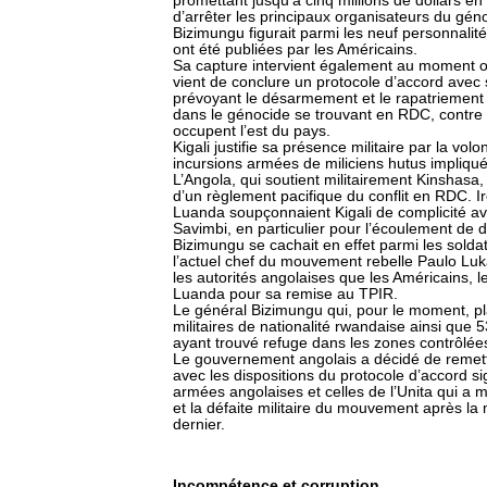
promettant jusqu’à cinq millions de dollars 
d’arrêter les principaux organisateurs du gé
Bizimungu figurait parmi les neuf personnalit
ont été publiées par les Américains.
Sa capture intervient également au moment 
vient de conclure un protocole d’accord ave
prévoyant le désarmement et le rapatriement
dans le génocide se trouvant en RDC, contre l
occupent l’est du pays.
Kigali justifie sa présence militaire par la vo
incursions armées de miliciens hutus impliqu
L’Angola, qui soutient militairement Kinshasa
d’un règlement pacifique du conflit en RDC. Ir
Luanda soupçonnaient Kigali de complicité av
Savimbi, en particulier pour l’écoulement de
Bizimungu se cachait en effet parmi les soldats
l’actuel chef du mouvement rebelle Paulo Lu
les autorités angolaises que les Américains, l
Luanda pour sa remise au TPIR.
Le général Bizimungu qui, pour le moment, pla
militaires de nationalité rwandaise ainsi que 5
ayant trouvé refuge dans les zones contrôlées
Le gouvernement angolais a décidé de remett
avec les dispositions du protocole d’accord sig
armées angolaises et celles de l’Unita qui a m
et la défaite militaire du mouvement après la
dernier.
Incompétence et corruption