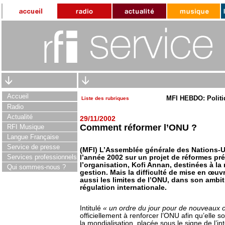
Accueil
MFI HEBDO: Politi
Liste des rubriques
Radio
Actualité
29/11/2002
Comment réformer l’ONU ?
RFI Musique
Langue Française
Service de presse
(MFI) L’Assemblée générale des Nations-Un
Services professionnels
l’année 2002 sur un projet de réformes pré
l’organisation, Kofi Annan, destinées à la 
Qui sommes-nous ?
gestion. Mais la difficulté de mise en œuv
aussi les limites de l’ONU, dans son ambit
régulation internationale.
Intitulé
« un ordre du jour pour de nouveaux
officiellement à renforcer l’ONU afin qu’elle 
la mondialisation, placée sous le signe de l’in