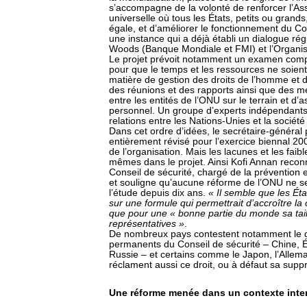
s’accompagne de la volonté de renforcer l’As
universelle où tous les États, petits ou grand
égale, et d’améliorer le fonctionnement du 
une instance qui a déjà établi un dialogue régu
Woods (Banque Mondiale et FMI) et l’Organ
Le projet prévoit notamment un examen comp
pour que le temps et les ressources ne soien
matière de gestion des droits de l’homme et 
des réunions et des rapports ainsi que des m
entre les entités de l’ONU sur le terrain et d
personnel. Un groupe d’experts indépendants
relations entre les Nations-Unies et la société 
Dans cet ordre d’idées, le secrétaire-génér
entièrement révisé pour l’exercice biennal 200
de l’organisation. Mais les lacunes et les faibl
mêmes dans le projet. Ainsi Kofi Annan recon
Conseil de sécurité, chargé de la prévention e
et souligne qu’aucune réforme de l’ONU ne se
l’étude depuis dix ans.
« Il semble que les É
sur une formule qui permettrait d’accroître la 
que pour une « bonne partie du monde sa tail
représentatives »
.
De nombreux pays contestent notamment le d
permanents du Conseil de sécurité – Chine, 
Russie – et certains comme le Japon, l’Alle
réclament aussi ce droit, ou à défaut sa supp
Une réforme menée dans un contexte intern