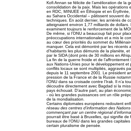
Kofi Annan se félicite de l’amélioration de la
consolidation de la paix. Mais les opération
en RDC, MINUEE en Éthiopie et en Érythrée
au Sahara Occidental – pâtissent souvent du
techniques. En août dernier, les arriérés de co
atteignaient environ 1,77 milliards de dollars
examinent toujours le renforcement de la M
De même, si l’ONU a beaucoup fait pour placer
préoccupations internationales et a mis le c
au cœur des priorités du sommet du Millénair
manquer. Cela est démontré par les récents a
d’habitants les plus démunis de la planète, e
par le SIDA (dont près de 30 millions en Afriq
La fin de la guerre froide et de l’affrontemen
aux Nations-Unies pour le développement et p
conflits locaux se sont multipliés, aggravés pa
depuis le 11 septembre 2001. Le président a
pression de la France et de la Russie notamme
l’ONU dans sa croisade contre l’Irak. Il n’a t
découdre directement avec Bagdad si la miss
pays échouait. D’autre part, au plan économi
- où les grandes puissances ont un rôle prépo
de la mondialisation.
Certains diplomates européens redoutent enfi
réseau des centres d’information des Nations
commençant par un centre régional d’informat
pourrait être basé à Bruxelles, qui signifie de 
bureaux de l’ONU dans les grandes capitales e
certain pluralisme de pensée.