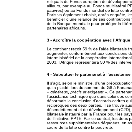
reliquats du Fonds européen de développemen
ailleurs, par exemple au Fonds multilatéral P
pauvres) ou au Fonds mondial de lutte contre 
Paris va également choisir, après enquête, le
bénéficier d’une relance de ses contributions 
de la Banque mondiale pour protéger la filière
partenaires africains.
3 - Accroître la coopération avec l’Afrique
Le continent reçoit 59 % de l’aide bilatérale f
augmenter, conformément aux conclusions de
interministériel de la coopération internatio
2003, l’Afrique représentera 50 % des interv
4 - Substituer le partenariat à l’assistance
Il s’agit, selon le ministre, d’une préoccupat
qui a plaidé, lors du sommet du G8 à Kananas
« généreux, précis et exigeant »
. Ce partenar
l’assistance technique que dans celui des com
désormais la conclusion d’accords-cadres qui fi
réciproques des deux parties. Il se trouve au
désendettement et de développement (C2D), 
bilatérale instauré par la France pour les pay
de l’initiative PPTE. Par ce contrat, les deux p
ressources supplémentaires dégagées, en assoc
cadre de la lutte contre la pauvreté.