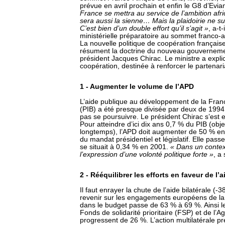
prévue en avril prochain et enfin le G8 d’Evian
France se mettra au service de l’ambition afr
sera aussi la sienne… Mais la plaidoirie ne suf
C’est bien d’un double effort qu’il s’agit »
, a-t
ministérielle préparatoire au sommet franco-af
La nouvelle politique de coopération française 
résument la doctrine du nouveau gouvernemen
président Jacques Chirac. Le ministre a explici
coopération, destinée à renforcer le partenaria
1 - Augmenter le volume de l’APD
L’aide publique au développement de la France
(PIB) a été presque divisée par deux de 1994
pas se poursuivre. Le président Chirac s’est 
Pour atteindre d’ici dix ans 0,7 % du PIB (object
longtemps), l’APD doit augmenter de 50 % en c
du mandat présidentiel et législatif. Elle pas
se situait à 0,34 % en 2001.
« Dans un contexte
l’expression d’une volonté politique forte »
, a
2 - Rééquilibrer les efforts en faveur de l’a
Il faut enrayer la chute de l’aide bilatérale (
revenir sur les engagements européens de la 
dans le budget passe de 63 % à 69 %. Ainsi l
Fonds de solidarité prioritaire (FSP) et de l
progressent de 26 %. L’action multilatérale pr