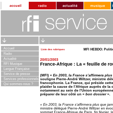
Accueil
MFI HEBDO: Politi
Liste des rubriques
Radio
Actualité
20/01/2003
France-Afrique : La « feuille de r
RFI Musique
Langue Française
Service de presse
(MFI) «
En 2003, la France s’affirmera plus
Services professionnels
souligne Pierre-André Wiltzer, ministre dél
francophonie. La France, qui préside cette
Qui sommes-nous ?
plaider la cause de l’Afrique auprès de l
notamment au sein de l’Union européenne
préparer de leur côté un «
bon dossier
».
« En 2003, la France s’affirmera plus que jam
ministre délégué Pierre-André Wiltzer en évoq
sommet France-Afrique de Paris, fin février, 