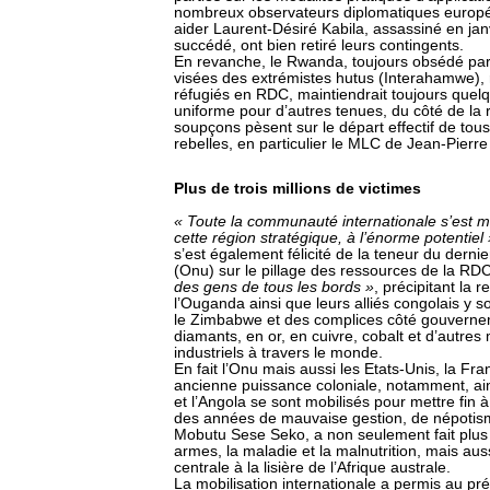
nombreux observateurs diplomatiques europé
aider Laurent-Désiré Kabila, assassiné en janv
succédé, ont bien retiré leurs contingents.
En revanche, le Rwanda, toujours obsédé par l
visées des extrémistes hutus (Interahamwe),
réfugiés en RDC, maintiendrait toujours quelq
uniforme pour d’autres tenues, du côté de 
soupçons pèsent sur le départ effectif de tou
rebelles, en particulier le MLC de Jean-Pierr
Plus de trois millions de victimes
« Toute la communauté internationale s’est m
cette région stratégique, à l’énorme potentiel 
s’est également félicité de la teneur du derni
(Onu) sur le pillage des ressources de la RD
des gens de tous les bords »
, précipitant la
l’Ouganda ainsi que leurs alliés congolais y s
le Zimbabwe et des complices côté gouvernem
diamants, en or, en cuivre, cobalt et d’autres
industriels à travers le monde.
En fait l’Onu mais aussi les Etats-Unis, la Fr
ancienne puissance coloniale, notamment, ains
et l’Angola se sont mobilisés pour mettre fin à
des années de mauvaise gestion, de népotisme
Mobutu Sese Seko, a non seulement fait plus d
armes, la maladie et la malnutrition, mais auss
centrale à la lisière de l’Afrique australe.
La mobilisation internationale a permis au pr