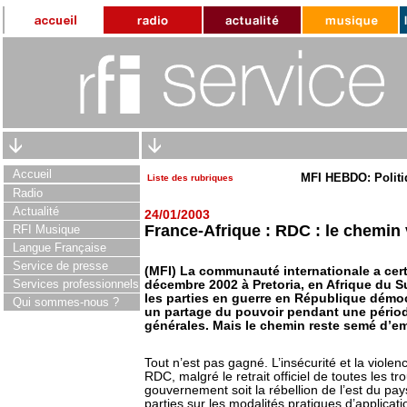
Accueil
MFI HEBDO: Politi
Liste des rubriques
Radio
Actualité
24/01/2003
France-Afrique : RDC : le chemin
RFI Musique
Langue Française
Service de presse
(MFI) La communauté internationale a cert
Services professionnels
décembre 2002 à Pretoria, en Afrique du S
les parties en guerre en République dém
Qui sommes-nous ?
un partage du pouvoir pendant une périod
générales. Mais le chemin reste semé d’
Tout n’est pas gagné. L’insécurité et la violen
RDC, malgré le retrait officiel de toutes les t
gouvernement soit la rébellion de l’est du pays,
parties sur les modalités pratiques d’applicati