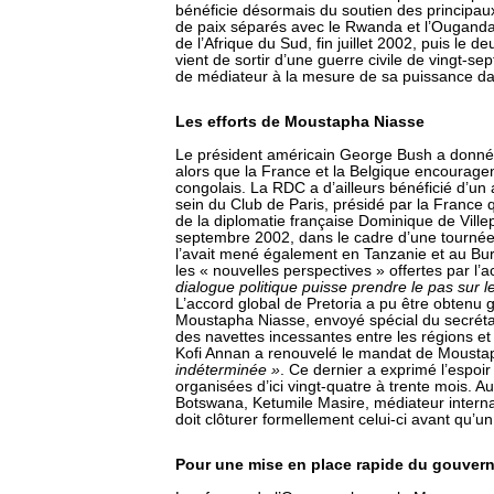
bénéficie désormais du soutien des principaux
de paix séparés avec le Rwanda et l’Ouganda, 
de l’Afrique du Sud, fin juillet 2002, puis le
vient de sortir d’une guerre civile de vingt-s
de médiateur à la mesure de sa puissance da
Les efforts de Moustapha Niasse
Le président américain George Bush a donné so
alors que la France et la Belgique encouragen
congolais. La RDC a d’ailleurs bénéficié d’un
sein du Club de Paris, présidé par la France q
de la diplomatie française Dominique de Villep
septembre 2002, dans le cadre d’une tournée
l’avait mené également en Tanzanie et au Burun
les « nouvelles perspectives » offertes par l’a
dialogue politique puisse prendre le pas sur l
L’accord global de Pretoria a pu être obtenu 
Moustapha Niasse, envoyé spécial du secrétair
des navettes incessantes entre les régions et
Kofi Annan a renouvelé le mandat de Moust
indéterminée »
. Ce dernier a exprimé l’espoir
organisées d’ici vingt-quatre à trente mois. A
Botswana, Ketumile Masire, médiateur internat
doit clôturer formellement celui-ci avant qu’
Pour une mise en place rapide du gouvern