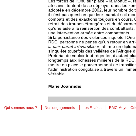
Les forces de l’Onu sur place – la Monuc –, r
africains, tentent de se déployer dans les zon
adoptée en décembre 2002, leur nombre doi
il n’est pas question que leur mandat soit mod
combats et des exactions toujours en cours. 
retrait des troupes étrangères et du désarme
qu’une aide à la réinsertion des combattants,
une intervention armée entre combattants.
Si la persistance des violences inquiète l’Onu 
RDC, personne ne pense qu’un retour en arriè
la paix paraît irréversible »
, affirme un diplo
s’inquiète toutefois des velléités de l’Afrique
Pretoria, de vouloir tout régenter, d’autant pl
longtemps aux richesses minières de la RDC. I
mettre en place le gouvernement de transitio
l’administration congolaise à travers un immen
véritable.
Marie Joannidis
Qui sommes nous ?
Nos engagements
Les Filiales
RMC Moyen Ori