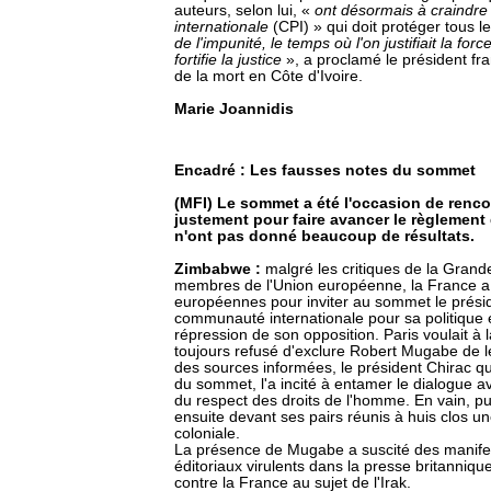
auteurs, selon lui, «
ont désormais à craindre
internationale
(CPI) » qui doit protéger tous 
de l'impunité, le temps où l'on justifiait la for
fortifie la justice
», a proclamé le président fr
de la mort en Côte d'Ivoire.
Marie Joannidis
Encadré : Les fausses notes du sommet
(MFI) Le sommet a été l'occasion de rencon
justement pour faire avancer le règlement d
n'ont pas donné beaucoup de résultats.
Zimbabwe :
malgré les critiques de la Grand
membres de l'Union européenne, la France a
européennes pour inviter au sommet le présid
communauté internationale pour sa politique e
répression de son opposition. Paris voulait à l
toujours refusé d'exclure Robert Mugabe de leu
des sources informées, le président Chirac 
du sommet, l'a incité à entamer le dialogue 
du respect des droits de l'homme. En vain, p
ensuite devant ses pairs réunis à huis clos un
coloniale.
La présence de Mugabe a suscité des manifest
éditoriaux virulents dans la presse britanniq
contre la France au sujet de l'Irak.