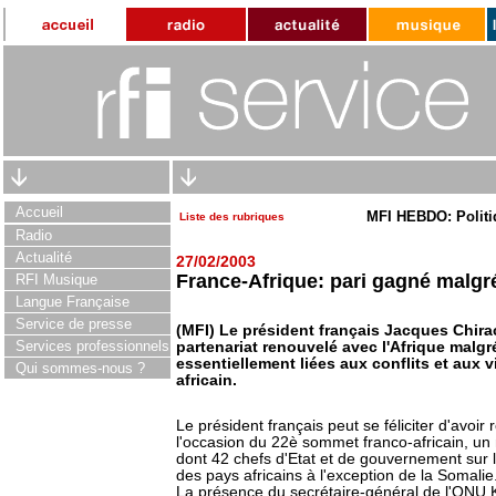
Accueil
MFI HEBDO: Politi
Liste des rubriques
Radio
Actualité
27/02/2003
France-Afrique: pari gagné malgr
RFI Musique
Langue Française
Service de presse
(MFI) Le président français Jacques Chir
Services professionnels
partenariat renouvelé avec l'Afrique malg
essentiellement liées aux conflits et aux 
Qui sommes-nous ?
africain.
Le président français peut se féliciter d'avoir
l'occasion du 22è sommet franco-africain, un 
dont 42 chefs d'Etat et de gouvernement sur 
des pays africains à l'exception de la Somalie
La présence du secrétaire-général de l'ONU 