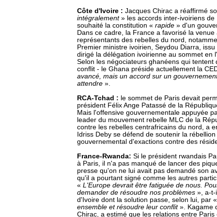
Côte d'Ivoire :
Jacques Chirac a réaffirmé son
intégralement
» les accords inter-ivoiriens de
souhaité la constitution «
rapide
» d'un gouver
Dans ce cadre, la France a favorisé la venue
représentants des rebelles du nord, notammen
Premier ministre ivoirien, Seydou Diarra, iss
dirigé la délégation ivoirienne au sommet en
Selon les négociateurs ghanéens qui tentent d
conflit - le Ghana préside actuellement la 
avancé, mais un accord sur un gouvernement d
attendre
».
RCA-Tchad :
le sommet de Paris devait permet
président Félix Ange Patassé de la République
Mais l'offensive gouvernementale appuyée pa
leader du mouvement rebelle MLC de la Rép
contre les rebelles centrafricains du nord, a 
Idriss Deby se défend de soutenir la rébellion
gouvernemental d'exactions contre des résid
France-Rwanda:
Si le président rwandais P
à Paris, il n'a pas manqué de lancer des piques
presse qu'on ne lui avait pas demandé son avis
qu'il a pourtant signé comme les autres part
«
L'Europe devrait être fatiguée de nous. Pou
demander de résoudre nos problèmes
», a-t
d'Ivoire dont la solution passe, selon lui, par 
ensemble et résoudre leur conflit
». Kagame q
Chirac, a estimé que les relations entre Paris 