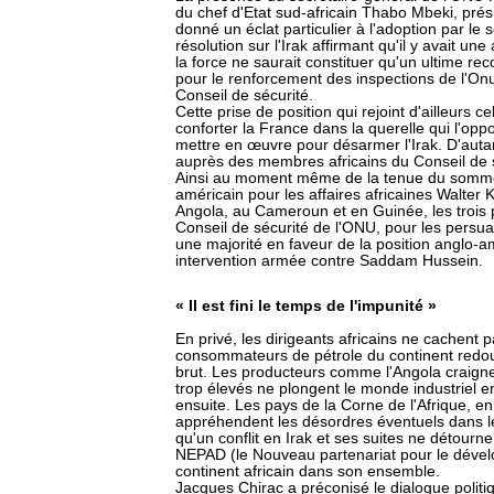
du chef d'Etat sud-africain Thabo Mbeki, prési
donné un éclat particulier à l'adoption par le 
résolution sur l'Irak affirmant qu'il y avait un
la force ne saurait constituer qu'un ultime re
pour le renforcement des inspections de l'Onu
Conseil de sécurité.
Cette prise de position qui rejoint d'ailleurs c
conforter la France dans la querelle qui l'op
mettre en œuvre pour désarmer l'Irak. D'autan
auprès des membres africains du Conseil de s
Ainsi au moment même de la tenue du sommet d
américain pour les affaires africaines Walter
Angola, au Cameroun et en Guinée, les trois 
Conseil de sécurité de l'ONU, pour les persu
une majorité en faveur de la position anglo-am
intervention armée contre Saddam Hussein.
« Il est fini le temps de l'impunité »
En privé, les dirigeants africains ne cachent 
consommateurs de pétrole du continent redo
brut. Les producteurs comme l'Angola craigne
trop élevés ne plongent le monde industriel en
ensuite. Les pays de la Corne de l'Afrique, en
appréhendent les désordres éventuels dans l
qu'un conflit en Irak et ses suites ne détourne
NEPAD (le Nouveau partenariat pour le dével
continent africain dans son ensemble.
Jacques Chirac a préconisé le dialogue politiq