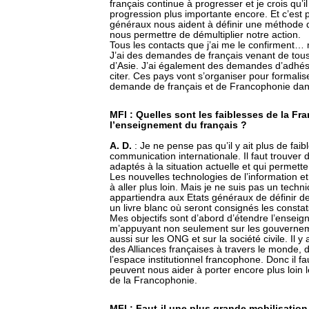
français continue à progresser et je crois qu’
progression plus importante encore. Et c’est 
généraux nous aident à définir une méthode 
nous permettre de démultiplier notre action.
Tous les contacts que j’ai me le confirment… 
J’ai des demandes de français venant de tous 
d’Asie. J’ai également des demandes d’adhés
citer. Ces pays vont s’organiser pour formalis
demande de français et de Francophonie dan
MFI : Quelles sont les faiblesses de la F
l’enseignement du français ?
A. D.
: Je ne pense pas qu’il y ait plus de fa
communication internationale. Il faut trouv
adaptés à la situation actuelle et qui permettent
Les nouvelles technologies de l’information e
à aller plus loin. Mais je ne suis pas un technic
appartiendra aux Etats généraux de définir de
un livre blanc où seront consignés les constat
Mes objectifs sont d’abord d’étendre l’ensei
m’appuyant non seulement sur les gouverneme
aussi sur les ONG et sur la société civile. Il y
des Alliances françaises à travers le monde,
l’espace institutionnel francophone. Donc il f
peuvent nous aider à porter encore plus loin l
de la Francophonie.
MFI : Faut-il une plus grande mobilisatio