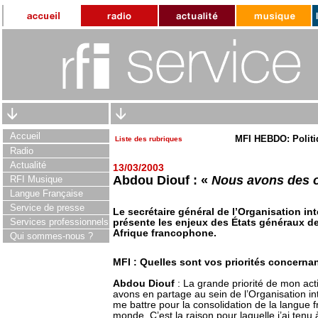
Accueil
MFI HEBDO: Politi
Liste des rubriques
Radio
Actualité
13/03/2003
Abdou Diouf : «
Nous avons des o
RFI Musique
Langue Française
Service de presse
Le secrétaire général de l’Organisation in
Services professionnels
présente les enjeux des États généraux d
Afrique francophone.
Qui sommes-nous ?
MFI : Quelles sont vos priorités concerna
Abdou Diouf
: La grande priorité de mon act
avons en partage au sein de l’Organisation in
me battre pour la consolidation de la langue
monde. C’est la raison pour laquelle j’ai tenu