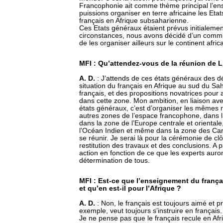
Francophonie ait comme thème principal l’en
puissions organiser en terre africaine les Et
français en Afrique subsaharienne.
Ces Etats généraux étaient prévus initialeme
circonstances, nous avons décidé d’un comm
de les organiser ailleurs sur le continent africai
MFI : Qu’attendez-vous de la réunion de Li
A. D.
: J’attends de ces états généraux des dé
situation du français en Afrique au sud du Sa
français, et des propositions novatrices pour
dans cette zone. Mon ambition, en liaison ave
états généraux, c’est d’organiser les mêmes 
autres zones de l’espace francophone, dans l
dans la zone de l’Europe centrale et oriental
l’Océan Indien et même dans la zone des Caraïb
se réunir. Je serai là pour la cérémonie de clô
restitution des travaux et des conclusions. A 
action en fonction de ce que les experts auront
détermination de tous.
MFI : Est-ce que l’enseignement du frança
et qu’en est-il pour l’Afrique ?
A. D.
: Non, le français est toujours aimé et 
exemple, veut toujours s’instruire en français. 
Je ne pense pas que le français recule en Afr