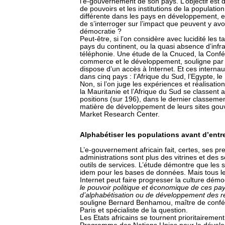
l’e-gouvernement de son pays. L’objectif est d
de pouvoirs et les institutions de la populati
différente dans les pays en développement, e
de s’interroger sur l’impact que peuvent y avo
démocratie ?
Peut-être, si l’on considère avec lucidité les 
pays du continent, ou la quasi absence d’infra
téléphonie. Une étude de la Cnuced, la Confé
commerce et le développement, souligne par 
dispose d’un accès à Internet. Et ces interna
dans cinq pays : l’Afrique du Sud, l’Egypte, le
Non, si l’on juge les expériences et réalisat
la Mauritanie et l’Afrique du Sud se classent a
positions (sur 196), dans le dernier classeme
matière de développement de leurs sites gou
Market Research Center.
Alphabétiser les populations avant d’entr
L’e-gouvernement africain fait, certes, ses pr
administrations sont plus des vitrines et des 
outils de services. L’étude démontre que les s
idem pour les bases de données. Mais tous les
Internet peut faire progresser la culture dém
le pouvoir politique et économique de ces pa
d’alphabétisation ou de développement des ré
souligne Bernard Benhamou, maître de conféren
Paris et spécialiste de la question.
Les Etats africains se tournent prioritairemen