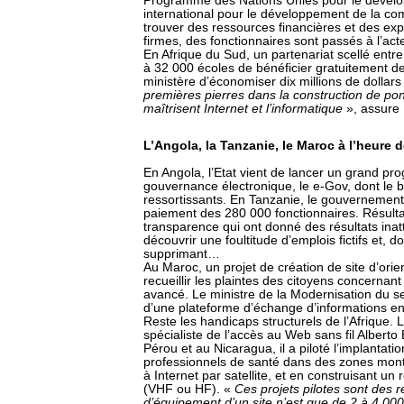
Programme des Nations Unies pour le déve
international pour le développement de la c
trouver des ressources financières et des exp
firmes, des fonctionnaires sont passés à l’a
En Afrique du Sud, un partenariat scellé entre
à 32 000 écoles de bénéficier gratuitement des
ministère d’économiser dix millions de dollars
premières pierres dans la construction de po
maîtrisent Internet et l’informatique
», assure 
L’Angola, la Tanzanie, le Maroc à l’heure
En Angola, l’Etat vient de lancer un grand 
gouvernance électronique, le e-Gov, dont le b
ressortissants. En Tanzanie, le gouvernemen
paiement des 280 000 fonctionnaires. Résultat
transparence qui ont donné des résultats ina
découvrir une foultitude d’emplois fictifs et, 
supprimant…
Au Maroc, un projet de création de site d’orie
recueillir les plaintes des citoyens concernan
avancé. Le ministre de la Modernisation du s
d’une plateforme d’échange d’informations entr
Reste les handicaps structurels de l’Afrique. 
spécialiste de l’accès au Web sans fil Albert
Pérou et au Nicaragua, il a piloté l’implantati
professionnels de santé dans des zones mont
à Internet par satellite, et en construisant un
(VHF ou HF). «
Ces projets pilotes sont des ré
d’équipement d’un site n’est que de 2 à 4 000 