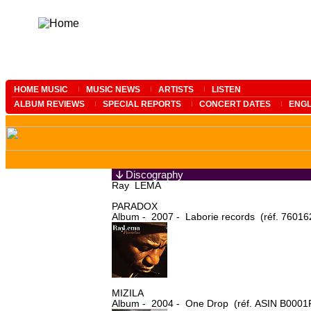
HOME MUSIC
MUSIC NEWS
ARTISTS
LISTEN
ALBUM REVIEWS
SPECIAL REPORTS
CONCERT DATES
ENGL
Discography
Ray LEMA
PARADOX
Album - 2007 - Laborie records (réf. 7601
MIZILA
Album - 2004 - One Drop (réf. ASIN B000