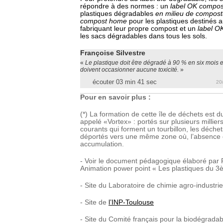
répondre à des normes : un
label OK compos
plastiques dégradables
en milieu de compos
compost home
pour les plastiques destinés au
fabriquant leur propre compost et un
label O
les sacs dégradables dans tous les sols.
Françoise Silvestre
«
Le plastique doit être dégradé à 90 % en six mois e
doivent occasionner aucune toxicité.
»
écouter 03 min 41 sec
20
Pour en savoir plus :
(*) La formation de cette île de déchets est
appelé «Vortex» : portés sur plusieurs millier
courants qui forment un tourbillon, les déchets
déportés vers une même zone où, l’absence d
accumulation.
- Voir le document pédagogique élaboré par F
Animation power point « Les plastiques du 3
- Site du Laboratoire de chimie agro-industriel
- Site de
l’INP-Toulouse
- Site du Comité français pour la biodégradabi