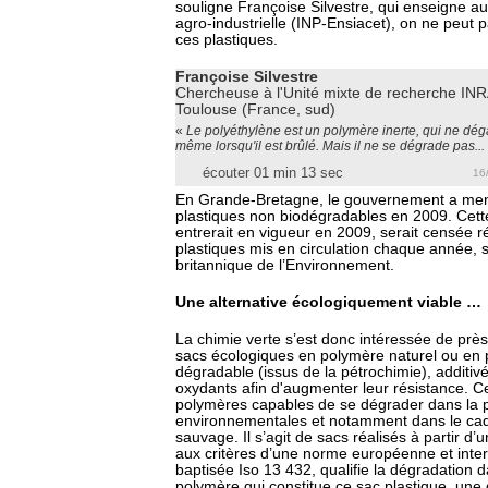
souligne Françoise Silvestre, qui enseigne a
agro-industrielle (INP-Ensiacet), on ne peut p
ces plastiques.
Françoise Silvestre
Chercheuse à l'Unité mixte de recherche IN
Toulouse (France, sud)
«
Le polyéthylène est un polymère inerte, qui ne dég
même lorsqu'il est brûlé. Mais il ne se dégrade pas...
écouter 01 min 13 sec
16
En Grande-Bretagne, le gouvernement a men
plastiques non biodégradables en 2009. Cette 
entrerait en vigueur en 2009, serait censée 
plastiques mis en circulation chaque année, s
britannique de l’Environnement.
Une alternative écologiquement viable …
La chimie verte s’est donc intéressée de près 
sacs écologiques en polymère naturel ou en 
dégradable (issus de la pétrochimie), additiv
oxydants afin d'augmenter leur résistance. Ce
polymères capables de se dégrader dans la p
environnementales et notamment dans le ca
sauvage. Il s’agit de sacs réalisés à partir d
aux critères d’une norme européenne et inte
baptisée Iso 13 432, qualifie la dégradation 
polymère qui constitue ce sac plastique, une