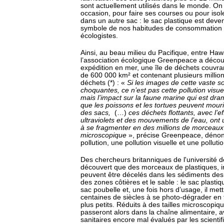
sont actuellement utilisés dans le monde. On 
occasion, pour faire ses courses ou pour isole
dans un autre sac : le sac plastique est devenu
symbole de nos habitudes de consommation 
écologistes.
Ainsi, au beau milieu du Pacifique, entre Hawa
l’association écologique Greenpeace a découv
expédition en mer, une île de déchets couvra
de 600 000 km² et contenant plusieurs millio
déchets (*) : «
Si les images de cette vaste s
choquantes, ce n’est pas cette pollution visu
mais l’impact sur la faune marine qui est dram
que les poissons et les tortues peuvent mouri
des sacs,
(…)
ces déchets flottants, avec l’ef
ultraviolets et des mouvements de l’eau, ont
à se fragmenter en des millions de morceaux p
microscopique
», précise Greenpeace, dénon
pollution, une pollution visuelle et une pollut
Des chercheurs britanniques de l'université 
découvert que des morceaux de plastiques, inv
peuvent être décelés dans les sédiments des
des zones côtières et le sable : le sac plasti
sac poubelle et, une fois hors d’usage, il met
centaines de siècles à se photo-dégrader en
plus petits. Réduits à des tailles microscopiq
passeront alors dans la chaîne alimentaire, 
sanitaires encore mal évalués par les scientif