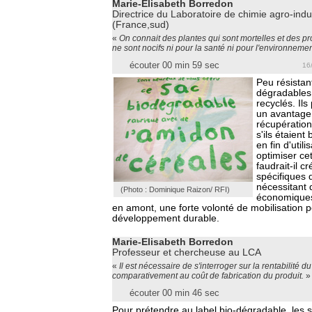
Marie-Elisabeth Borredon
Directrice du Laboratoire de chimie agro-indu
(France,sud)
«
On connait des plantes qui sont mortelles et des pr
ne sont nocifs ni pour la santé ni pour l'environneme
écouter 00 min 59 sec
16
Peu résistan
dégradables
recyclés. Ils
un avantage
récupération
s'ils étaient
en fin d'utili
optimiser ce
faudrait-il cr
spécifiques d
nécessitant 
(Photo : Dominique Raizon/ RFI)
économiques 
en amont, une forte volonté de mobilisation p
développement durable.
Marie-Elisabeth Borredon
Professeur et chercheuse au LCA
«
Il est nécessaire de s'interroger sur la rentabilité 
comparativement au coût de fabrication du produit.
»
écouter 00 min 46 sec
Pour prétendre au label bio-dégradable, les s