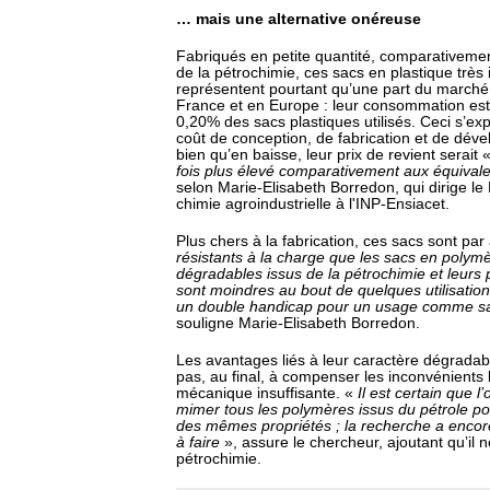
… mais une alternative onéreuse
Fabriqués en petite quantité, comparativeme
de la pétrochimie, ces sacs en plastique très
représentent pourtant qu’une part du marché
France et en Europe : leur consommation est
0,20% des sacs plastiques utilisés. Ceci s’exp
coût de conception, de fabrication et de déve
bien qu’en baisse, leur prix de revient serait 
fois plus élevé comparativement aux équivalen
selon Marie-Elisabeth Borredon, qui dirige le
chimie agroindustrielle à l'INP-Ensiacet.
Plus chers à la fabrication, ces sacs sont par 
résistants à la charge que les sacs en polym
dégradables issus de la pétrochimie et
leurs
sont moindres au bout de quelques utilisation
un double handicap pour un usage comme sa
souligne Marie-Elisabeth Borredon.
Les avantages liés à leur caractère dégradab
pas, au final, à compenser les inconvénients l
mécanique insuffisante. «
Il est certain que l
mimer tous les polymères issus du pétrole pou
des mêmes propriétés ; la recherche a enco
à faire
», assure le chercheur, ajoutant qu’il n
pétrochimie.