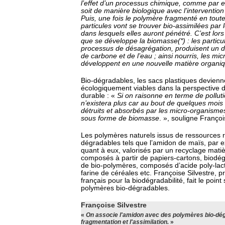
l’effet d’un processus chimique, comme par e
soit de manière biologique avec l’interventio
Puis, une fois le polymère fragmenté en toute
particules vont se trouver bio-assimilées par
dans lesquels elles auront pénétré. C’est lor
que se développe la biomasse(*) : les particu
processus de désagrégation, produisent un
de carbone et de l’eau ; ainsi nourris, les m
développent en une nouvelle matière organi
Bio-dégradables, les sacs plastiques devienn
écologiquement viables dans la perspective
durable : «
Si on raisonne en terme de pollutio
n’existera plus car au bout de quelques mois 
détruits et absorbés par les micro-organismes
sous forme de biomasse
. », souligne Françoi
Les polymères naturels issus de ressources 
dégradables tels que l’amidon de maïs, par 
quant à eux, valorisés par un recyclage mati
composés à partir de papiers-cartons, biodé
de bio-polymères, composés d’acide poly-lac
farine de céréales etc. Françoise Silvestre, 
français pour la biodégradabilité, fait le point 
polymères bio-dégradables.
Françoise Silvestre
«
On associe l'amidon avec des polymères bio-dég
fragmentation et l'assimilation.
»