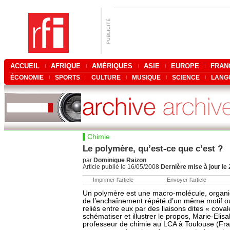
ACCUEIL
AFRIQUE
AMÉRIQUES
ASIE
EUROPE
FRAN
ÉCONOMIE
SPORTS
CULTURE
MUSIQUE
SCIENCE
LANG
Chimie
Le polymère, qu’est-ce que c’est ?
par
Dominique Raizon
Article publié le 16/05/2008
Dernière mise à jour le
Imprimer l'article
Envoyer l'article
Un polymère est une macro-molécule, organi
de l’enchaînement répété d’un même motif 
reliés entre eux par des liaisons dites « cova
schématiser et illustrer le propos, Marie-Elis
professeur de chimie au LCA à Toulouse (Fra