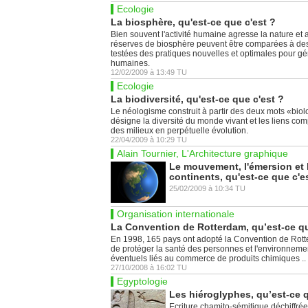
Ecologie
La biosphère, qu'est-ce que c'est ?
Bien souvent l'activité humaine agresse la nature et a
réserves de biosphère peuvent être comparées à des
testées des pratiques nouvelles et optimales pour gére
humaines.
12/02/2009
à
13:49
TU
Ecologie
La biodiversité, qu'est-ce que c'est ?
Le néologisme construit à partir des deux mots «biol
désigne la diversité du monde vivant et les liens co
des milieux en perpétuelle évolution.
22/04/2009
à
10:29
TU
Alain Tournier, L'Architecture graphique
Le mouvement, l'émersion et 
continents, qu'est-ce que c'e
25/02/2009
à
10:34
TU
Organisation internationale
La Convention de Rotterdam, qu’est-ce qu
En 1998, 165 pays ont adopté la Convention de Rotte
de protéger la santé des personnes et l'environne
éventuels liés au commerce de produits chimiques ..
27/10/2008
à
16:02
TU
Egyptologie
Les hiéroglyphes, qu’est-ce q
Ecriture chamito-sémitique déchiffré