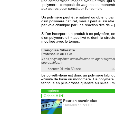
une comparaison imagée avec un train -qui se
polymère- composé de wagons, ou monomère
aux autres pour constituer l’ensemble.
Un polymère peut être naturel ou obtenu par
d’un polymère naturel, mais il peut aussi êtr
par voie chimique par une réaction dite de « 
Si l’on incorpore un produit à ce polymère, 
d’un polymère dit « additivé », dont la struct
modifiée avec le temps.
Françoise Silvestre
Professeur au LCA
«
Les polyéthylènes additivés avec un agent oxydant
dégradables.
»
écouter 01 min 50 sec
16
Le polyéthylène est donc un polymère fabriqué
–l’unité de base ou monomère. Ce polymère e
fabriqué en plus grosse quantité au niveau m
repères
Grippe H1N1
Pour en savoir plus
14/09/2009
à
15:21
TU