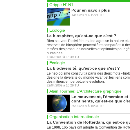
Grippe H1N1
Pour en savoir plus
14/09/2009
à
15:21
TU
Ecologie
La biosphère, qu'est-ce que c'est ?
Bien souvent l'activité humaine agresse la nature et a
réserves de biosphère peuvent être comparées à des
testées des pratiques nouvelles et optimales pour gére
humaines.
12/02/2009
à
13:49
TU
Ecologie
La biodiversité, qu'est-ce que c'est ?
Le néologisme construit à partir des deux mots «biol
désigne la diversité du monde vivant et les liens co
des milieux en perpétuelle évolution.
22/04/2009
à
10:29
TU
Alain Tournier, L'Architecture graphique
Le mouvement, l'émersion et 
continents, qu'est-ce que c'e
25/02/2009
à
10:34
TU
Organisation internationale
La Convention de Rotterdam, qu’est-ce qu
En 1998, 165 pays ont adopté la Convention de Rotte