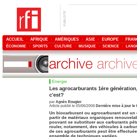
ACCUEIL
AFRIQUE
AMÉRIQUES
ASIE
EUROPE
FRAN
ÉCONOMIE
SPORTS
CULTURE
MUSIQUE
SCIENCE
LANG
Energie
Les agrocarburants 1ère génération,
c'est?
par
Agnès Rougier
Article publié le 05/06/2008
Dernière mise à jour le
Un biocarburant ou agrocarburant est un 
partir de matériaux organiques renouvelab
pouvant se substituer aux carburants pétr
rouler, notamment, des véhicules à carbu
de ces agrocarburants peut être effectuée 
ensemble de techniques variées.