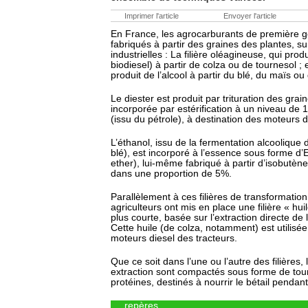
Imprimer l'article
Envoyer l'article
En France, les agrocarburants de première g
fabriqués à partir des graines des plantes, sui
industrielles : La filière oléagineuse, qui prod
biodiesel) à partir de colza ou de tournesol ; et
produit de l’alcool à partir du blé, du maïs ou
Le diester est produit par trituration des grai
incorporée par estérification à un niveau de 
(issu du pétrole), à destination des moteurs d
L’éthanol, issu de la fermentation alcoolique
blé), est incorporé à l’essence sous forme d’E
ether), lui-même fabriqué à partir d’isobutène,
dans une proportion de 5%.
Parallèlement à ces filières de transformation 
agriculteurs ont mis en place une filière « h
plus courte, basée sur l’extraction directe de 
Cette huile (de colza, notamment) est utilisé
moteurs diesel des tracteurs.
Que ce soit dans l’une ou l’autre des filières,
extraction sont compactés sous forme de tour
protéines, destinés à nourrir le bétail pendant 
repères