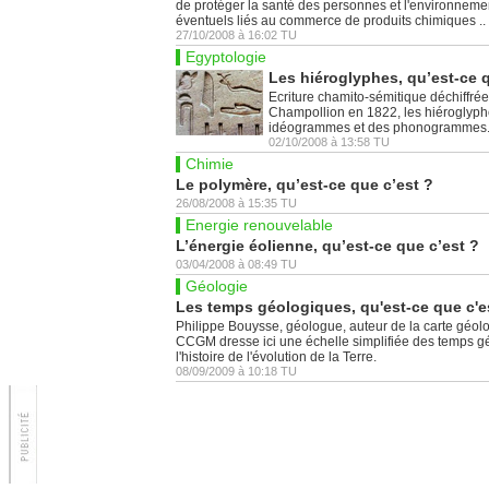
de protéger la santé des personnes et l'environne
éventuels liés au commerce de produits chimiques ..
27/10/2008
à
16:02
TU
Egyptologie
Les hiéroglyphes, qu’est-ce q
Ecriture chamito-sémitique déchiffré
Champollion en 1822, les hiéroglyphe
idéogrammes et des phonogrammes
02/10/2008
à
13:58
TU
Chimie
Le polymère, qu’est-ce que c’est ?
26/08/2008
à
15:35
TU
Energie renouvelable
L’énergie éolienne, qu’est-ce que c’est ?
03/04/2008
à
08:49
TU
Géologie
Les temps géologiques, qu'est-ce que c'e
Philippe Bouysse, géologue, auteur de la carte géo
CCGM dresse ici une échelle simplifiée des temps gé
l'histoire de l'évolution de la Terre.
08/09/2009
à
10:18
TU