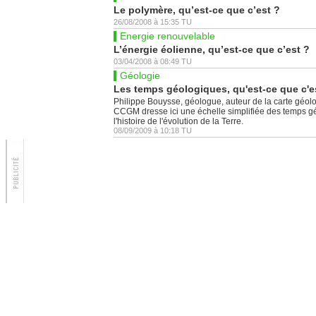
Le polymère, qu’est-ce que c’est ?
26/08/2008
à
15:35
TU
Energie renouvelable
L’énergie éolienne, qu’est-ce que c’est ?
03/04/2008
à
08:49
TU
Géologie
Les temps géologiques, qu'est-ce que c'e
Philippe Bouysse, géologue, auteur de la carte géo
CCGM dresse ici une échelle simplifiée des temps gé
l'histoire de l'évolution de la Terre.
08/09/2009
à
10:18
TU