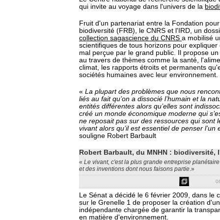
qui invite au voyage dans l'univers de la
biodi
Fruit d'un partenariat entre la Fondation pour
biodiversité (FRB), le CNRS et l'IRD, un doss
collection sagascience du CNRS
a mobilisé 
scientifiques de tous horizons pour expliquer é
mal perçue par le grand public. Il propose un
au travers de thèmes comme la santé, l'alimen
climat, les rapports étroits et permanents qu'
sociétés humaines avec leur environnement.
«
La plupart des problèmes que nous rencont
liés au fait qu’on a dissocié l’humain et la 
entités différentes alors qu’elles sont indisso
créé un monde économique moderne qui s’est
ne reposait pas sur des ressources qui sont le
vivant alors qu’il est essentiel de penser l’un
souligne Robert Barbault
Robert Barbault, du MNHN : biodiversité, l
«
Le vivant, c'est la plus grande entreprise planétaire
et des inventions dont nous faisons partie
.»
0
Le Sénat a décidé le 6 février 2009, dans le c
sur le Grenelle 1 de proposer la création d'u
indépendante chargée de garantir la transpa
en matière d'environnement.