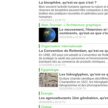
La biosphère, qu'est-ce que c'est ?
Bien souvent l'activité humaine agresse la nature et a
réserves de biosphère peuvent être comparées à des
testées des pratiques nouvelles et optimales pour gére
humaines.
12/02/2009
à
13:49
TU
Alain Tournier, L'Architecture graphique
Le mouvement, l'émersion et 
continents, qu'est-ce que c'e
25/02/2009
à
10:34
TU
Organisation internationale
La Convention de Rotterdam, qu’est-ce qu
En 1998, 165 pays ont adopté la Convention de Rotte
de protéger la santé des personnes et l'environne
éventuels liés au commerce de produits chimiques ..
27/10/2008
à
16:02
TU
Egyptologie
Les hiéroglyphes, qu’est-ce q
Ecriture chamito-sémitique déchiffré
Champollion en 1822, les hiéroglyphe
idéogrammes et des phonogrammes
02/10/2008
à
13:58
TU
Energie
Les agrocarburants 1ère génération, qu'es
05/06/2008
à
10:14
TU
Chimie