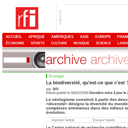
ACCUEIL
AFRIQUE
AMÉRIQUES
ASIE
EUROPE
FRAN
ÉCONOMIE
SPORTS
CULTURE
MUSIQUE
SCIENCE
LANG
Ecologie
La biodiversité, qu'est-ce que c'est 
par
RFI
Article publié le 06/02/2009
Dernière mise à jour le
Le néologisme construit à partir des deux
«diversité» désigne la diversité du monde 
complexes entretenus dans des milieux e
évolution.
Imprimer l'article
Envoyer l'article
Le Centre national de recherche scientifique 