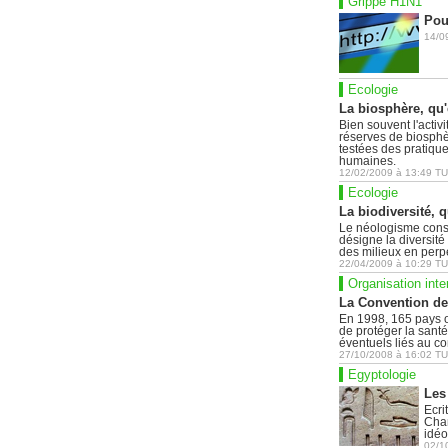
Grippe H1N1
Pou
14/0
Ecologie
La biosphère, qu'
Bien souvent l'activ
réserves de biosphè
testées des pratique
humaines.
12/02/2009
à
13:49
TU
Ecologie
La biodiversité, q
Le néologisme constr
désigne la diversit
des milieux en perpé
22/04/2009
à
10:29
TU
Organisation inte
La Convention de 
En 1998, 165 pays o
de protéger la san
éventuels liés au c
27/10/2008
à
16:02
TU
Egyptologie
Les
Ecri
Cham
idé
02/1