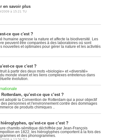
r en savoir plus
9/2009
à
15:21
TU
est-ce que c'est ?
ité humaine agresse la nature et affecte la biodiversité. Les
re peuvent être comparées à des laboratoires où sont
s nouvelles et optimales pour gérer la nature et les activités
u'est-ce que c'est ?
uit à partir des deux mots «biologie» et «diversité»
é du monde vivant et les liens complexes entretenus dans
tuelle évolution.
rnationale
Rotterdam, qu’est-ce que c’est ?
nt adopté la Convention de Rotterdam qui a pour objectif
té des personnes et l'environnement contre des dommages
ommerce de produits chimiques ..
 hiéroglyphes, qu’est-ce que c’est ?
ture chamito-sémitique déchiffrée par Jean-François
pollion en 1822, les hiéroglyphes comportent à la fois des
ogrammes et des phonogrammes.
0/2008
à
13:58
TU