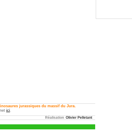
dinosaures jurassiques du massif du Jura.
rnet
ici
.
Réalisation
Olivier Pelletant