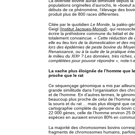
La diversité bovine aurait diminuée depuis la
populations originelles d'aurochs, le «boeuf a
débuts de ce phénomène, l’élevage des bovi
produit plus de 800 races différentes.
Citée par le quotidien
Le Monde
, la paléo-gé
Geigl (
Institut Jacques-Monod
), qui ressuscit
écrire la préhistoire commune du bétail et de
totalement convaincue.
« Cette réduction de 
elle eu lieu lors de la domestication et des mi
lors des épidémies de peste bovine du Moyen
Renaissance, ou à la suite de la pratique int
le milieu du XIX
e
? Les données, très riches, 
complétées pour pouvoir répondre »
, note-t-e
La vache plus éloignée de l’homme que l
proche que le rat
Ce séquençage génomique a mis par ailleurs
grande similitude dans l'organisation des c
et de l'homme. En d’autres termes, le génom
beaucoup plus proche de celui de l'homme que
la souris et du rat ... mais plus éloigné que c
cartographie complète du génome du bovin 
22 000 gènes, celle de l'homme environ 25 0
espèces en auraient environ 80% en commu
La majorité des chromosomes bovins corres
fragments de chromosomes humains, parfoi