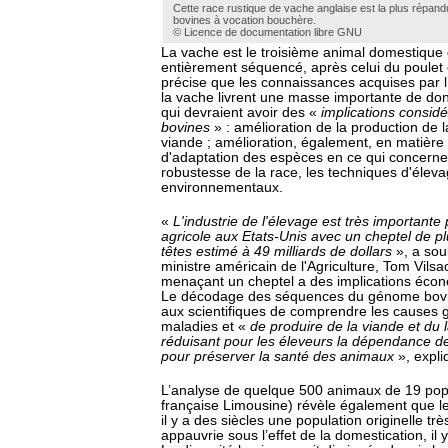
Cette race rustique de vache anglaise est la plus répa
bovines à vocation bouchère.
© Licence de documentation libre GNU
La vache est le troisième animal domestique
entièrement séquencé, après celui du poulet e
précise que les connaissances acquises par
la vache livrent une masse importante de d
qui devraient avoir des «
implications considér
bovines
» : amélioration de la production de la
viande ; amélioration, également, en matière
d'adaptation des espèces en ce qui concerne
robustesse de la race, les techniques d'éleva
environnementaux.
«
L'industrie de l'élevage est très importante
agricole aux Etats-Unis avec un cheptel de pl
têtes estimé à 49 milliards de dollars
», a sou
ministre américain de l'Agriculture, Tom Vilsa
menaçant un cheptel a des implications éco
Le décodage des séquences du génome bovin
aux scientifiques de comprendre les causes 
maladies et «
de produire de la viande et du l
réduisant pour les éleveurs la dépendance des
pour préserver la santé des animaux
», expliq
L’analyse de quelque 500 animaux de 19 popu
française Limousine) révèle également que le
il y a des siècles une population originelle trè
appauvrie sous l’effet de la domestication, il