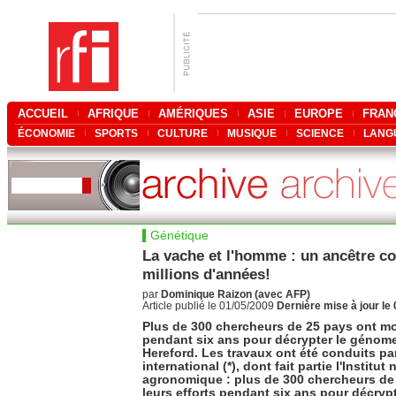
ACCUEIL
AFRIQUE
AMÉRIQUES
ASIE
EUROPE
FRAN
ÉCONOMIE
SPORTS
CULTURE
MUSIQUE
SCIENCE
LANG
Génétique
La vache et l'homme : un ancêtre co
millions d'années!
par
Dominique Raizon (avec AFP)
Article publié le 01/05/2009
Dernière mise à jour le
Plus de 300 chercheurs de 25 pays ont mob
pendant six ans pour décrypter le génome
Hereford. Les travaux ont été conduits p
international (*), dont fait partie l'Institu
agronomique : plus de 300 chercheurs de
leurs efforts pendant six ans pour décry