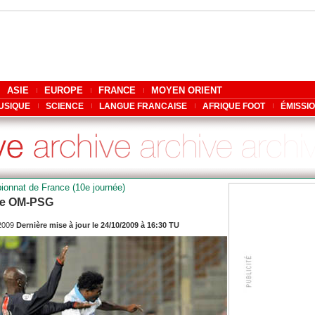
ASIE
EUROPE
FRANCE
MOYEN ORIENT
USIQUE
SCIENCE
LANGUE FRANCAISE
AFRIQUE FOOT
ÉMISSI
ionnat de France (10e journée)
gne OM-PSG
/2009
Dernière mise à jour le 24/10/2009 à 16:30 TU