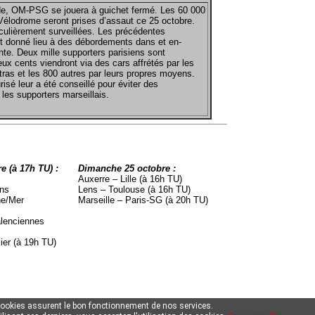
e, OM-PSG se jouera à guichet fermé. Les 60 000
Vélodrome seront prises d’assaut ce 25 octobre.
iculièrement surveillées. Les précédentes
nt donné lieu à des débordements dans et en-
nte. Deux mille supporters parisiens sont
eux cents viendront via des cars affrétés par les
tras et les 800 autres par leurs propres moyens.
risé leur a été conseillé pour éviter des
 les supporters marseillais.
e (à 17h TU) :
Dimanche 25 octobre :
Auxerre – Lille (à 16h TU)
ns
Lens – Toulouse (à 16h TU)
ne/Mer
Marseille – Paris-SG (à 20h TU)
alenciennes
ier (à 19h TU)
cookies assurent le bon fonctionnement de nos services.