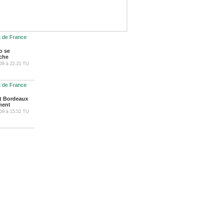
t de France
o se
che
09
à
22:21
TU
t de France
t Bordeaux
hent
09
à
15:52
TU