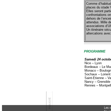
Comme d’habitud
places du stade 
Elles seront part
confrontations o
dehors de l’encei
attendus. Mille d
associations d’Ul
Un itinéraire sécu
altercations avec
PROGRAMME
Samedi 24 octobr
Nice – Lyon
Bordeaux – Le Ma
Monaco – Boulog
Sochaux – Lorient
Saint-Etienne – V
Nancy – Grenoble
Rennes – Montpell
Les 