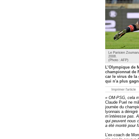
Le Parisien Zoumana
2008.
(Photo : AFP)
L’Olympique de Ma
championnat de F
car le virus de la
qui n'a plus gagn
Imprimer l'article
« OM-PSG, cela me 
Claude Puel ne mâc
journée du champio
lyonnais a dénigré
m’intéresse pas. A
qui peuvent nous 
a été monté pour f
L’ex-coach de Monac