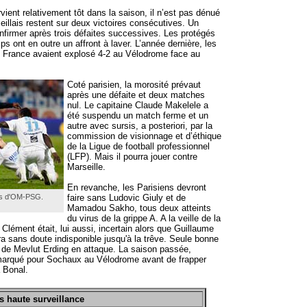
ient relativement tôt dans la saison, il n’est pas dénué
eillais restent sur deux victoires consécutives. Un
firmer après trois défaites successives. Les protégés
s ont en outre un affront à laver. L’année dernière, les
 France avaient explosé 4-2 au Vélodrome face au
Coté parisien, la morosité prévaut
après une défaite et deux matches
nul. Le capitaine Claude Makelele a
été suspendu un match ferme et un
autre avec sursis, a posteriori, par la
commission de visionnage et d’éthique
de la Ligue de football professionnel
(LFP). Mais il pourra jouer contre
Marseille.
En revanche, les Parisiens devront
rs d'OM-PSG.
faire sans Ludovic Giuly et de
Mamadou Sakho, tous deux atteints
du virus de la grippe A. A la veille de la
Clément était, lui aussi, incertain alors que Guillaume
a sans doute indisponible jusqu'à la trêve. Seule bonne
ur de Mevlut Erding en attaque. La saison passée,
 marqué pour Sochaux au Vélodrome avant de frapper
à Bonal.
s haute surveillance