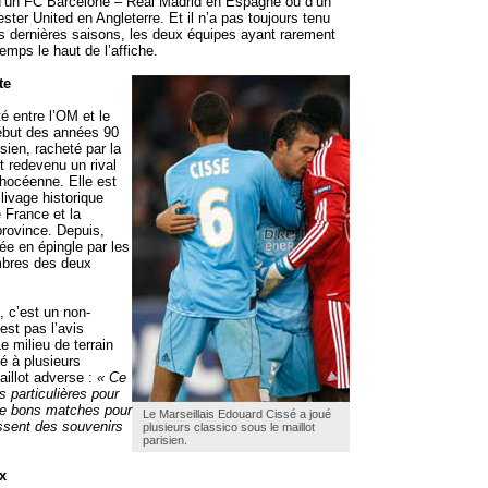
 d’un FC Barcelone – Real Madrid en Espagne ou d’un
ter United en Angleterre. Et il n’a pas toujours tenu
 dernières saisons, les deux équipes ayant rarement
ps le haut de l’affiche.
te
ité entre l’OM et le
but des années 90
isien, racheté par la
t redevenu un rival
phocéenne. Elle est
clivage historique
e France et la
 province. Depuis,
tée en épingle par les
mbres des deux
 c’est un non-
st pas l’avis
e milieu de terrain
é à plusieurs
aillot adverse :
« Ce
 particulières pour
de bons matches pour
Le Marseillais Edouard Cissé a joué
issent des souvenirs
plusieurs classico sous le maillot
parisien.
x