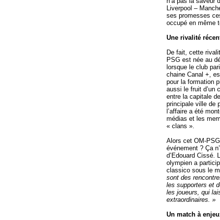
n’a pas la saveur
Liverpool – Manches
ses promesses ces
occupé en même tem
Une rivalité récen
De fait, cette rival
PSG est née au dé
lorsque le club par
chaine Canal +, es
pour la formation 
aussi le fruit d’un 
entre la capitale d
principale ville de
l’affaire a été mon
médias et les me
« clans ».
Alors cet OM-PSG,
événement ? Ça n’e
d’Edouard Cissé. L
olympien a particip
classico sous le m
sont des rencontres
les supporters et 
les joueurs, qui la
extraordinaires. »
Un match à enjeu