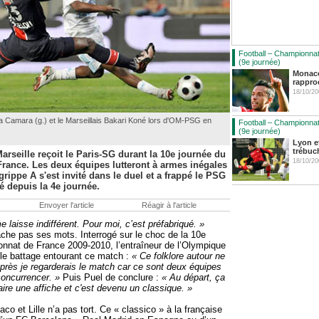
Football – Championna
(9e journée)
Monac
rappro
18/10/20
 Camara (g.) et le Marseillais Bakari Koné lors d'OM-PSG en
Football – Championna
(9e journée)
Lyon e
trébuc
rseille reçoit le Paris-SG durant la 10e journée du
18/10/20
rance. Les deux équipes lutteront à armes inégales
 grippe A s'est invité dans le duel et a frappé le PSG
é depuis la 4e journée.
Envoyer l'article
Réagir à l'article
laisse indifférent. Pour moi, c’est préfabriqué. »
he pas ses mots. Interrogé sur le choc de la 10e
nnat de France 2009-2010, l’entraîneur de l’Olympique
 le battage entourant ce match :
« Ce folklore autour ne
près je regarderais le match car ce sont deux équipes
concurrencer. »
Puis Puel de conclure :
« Au départ, ça
aire une affiche et c'est devenu un classique. »
o et Lille n’a pas tort. Ce « classico » à la française