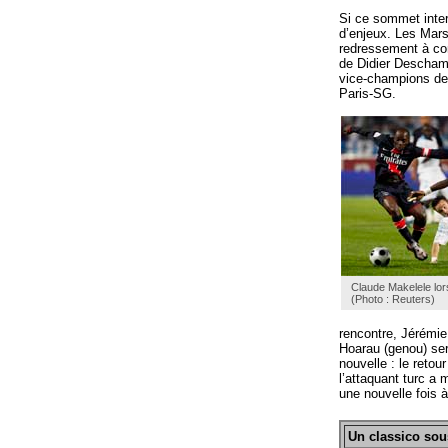
Si ce sommet interv
d’enjeux. Les Mars
redressement à con
de Didier Deschamp
vice-champions de
Paris-SG.
Claude Makelele lo
(Photo : Reuters)
rencontre, Jérémie 
Hoarau (genou) ser
nouvelle : le reto
l’attaquant turc a
une nouvelle fois 
Un classico sou