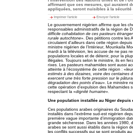
l’intervention des Nations unies et de l’Un
affirmant que ces mesures, qui auraient 
appliquées, seront nuisibles à la sécurité
Imprimer l'article
Envoyer l'article
Le gouvernement nigérien affirme que les chef
responsables administratifs de la région de Di
difficile cohabitation de ces pasteurs étran
rurale autochtone
». Des pétitions contre le
circulaient d'ailleurs dans cette région depui
ministre nigérien de l’Intérieur, Mounkaïla Mod
mardi à la télévision, les accuse de ne pas re
populations locales et de détenir, pour la plu
illégales. Toujours selon le ministre, ils en fe
rixes. Les pasteurs mahamides sont aussi ac
atteinte à l’écosystème de cette région : «
leu
estimés à des dizaines, voire des centaines de
exercent une très forte pression sur le pâtur
dégradation des points d’eau
». Le ministre n
cette opération d’expulsion des Mahamides 
respectant la «
dignité humaine
».
Une population installée au Niger depuis
Ces populations arabes originaires du Souda
installés dans l’extrême sud-est nigérien dep
première vague importante d’immigration date
grande sécheresse. Dans les années 1980, de
arabes se sont aussi établis dans la région de
les conflits successifs qui se sont produits a