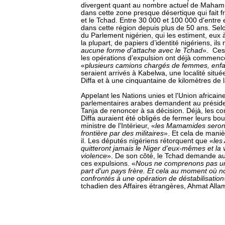
divergent quant au nombre actuel de Mahami
dans cette zone presque désertique qui fait fr
et le Tchad. Entre 30 000 et 100 000 d'entre
dans cette région depuis plus de 50 ans. Sel
du Parlement nigérien, qui les estiment, eux 
la plupart, de papiers d’identité nigériens, ils 
aucune forme d'attache avec le Tchad
». Ces
les opérations d’expulsion ont déjà commenc
«p
lusieurs camions chargés de femmes, enfant
seraient arrivés à Kabelwa, une localité situé
Diffa et à une cinquantaine de kilomètres de l
Appelant les Nations unies et l'Union africaine 
parlementaires arabes demandent au présid
Tanja de renoncer à sa décision. Déjà, les 
Diffa auraient été obligés de fermer leurs bou
ministre de l'Intérieur, «
les Mamamides seron
frontière par des militaires
». Et cela de maniè
il. Les députés nigériens rétorquent que «
les
quitteront jamais le Niger d’eux-mêmes et la
violence
». De son côté, le Tchad demande au
ces expulsions. «
Nous ne comprenons pas une
part d'un pays frère. Et cela au moment où
confrontés à une opération de déstabilisation
tchadien des Affaires étrangères, Ahmat Allam