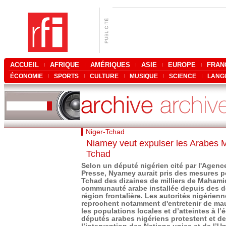
ACCUEIL
AFRIQUE
AMÉRIQUES
ASIE
EUROPE
FRAN
ÉCONOMIE
SPORTS
CULTURE
MUSIQUE
SCIENCE
LANG
Niger-Tchad
Niamey veut expulser les Arabes
Tchad
Selon un député nigérien cité par l'Agenc
Presse, Nyamey aurait pris des mesures p
Tchad des dizaines de milliers de Mahami
communauté arabe installée depuis des d
région frontalière. Les autorités nigérienn
reprochent notamment d'entretenir de ma
les populations locales et d’atteintes à l
députés arabes nigériens protestent et 