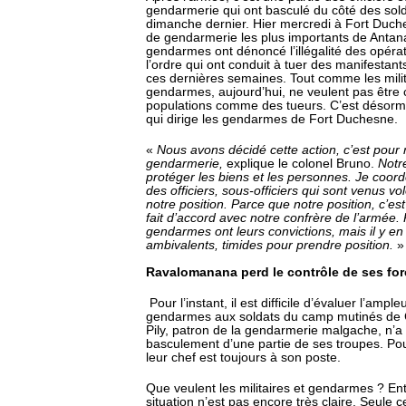
gendarmerie qui ont basculé du côté des sol
dimanche dernier. Hier mercredi à Fort Duch
de gendarmerie les plus importants de Antana
gendarmes ont dénoncé l’illégalité des opéra
l’ordre qui ont conduit à tuer des manifestant
ces dernières semaines. Tout comme les milita
gendarmes, aujourd’hui, ne veulent pas être 
populations comme des tueurs. C’est désorma
qui dirige les gendarmes de Fort Duchesne.
«
Nous avons décidé cette action, c’est pour 
gendarmerie,
explique le colonel Bruno.
Notre
protéger les biens et les personnes. Je coord
des officiers, sous-officiers qui sont venus v
notre position. Parce que notre position, c’est
fait d’accord avec notre confrère de l’armée.
gendarmes ont leurs convictions, mais il y en
ambivalents, timides pour prendre position.
»
Ravalomanana perd le contrôle de ses fo
Pour l’instant, il est difficile d’évaluer l’ampl
gendarmes aux soldats du camp mutinés de 
Pily, patron de la gendarmerie malgache, n’a
basculement d’une partie de ses troupes. Pou
leur chef est toujours à son poste.
Que veulent les militaires et gendarmes ? Ent
situation n’est pas encore très claire. Seule ce