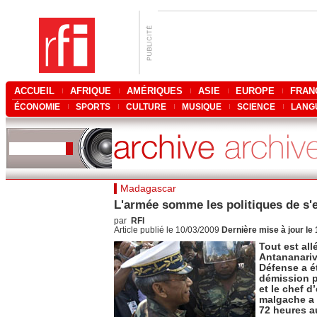
ACCUEIL
AFRIQUE
AMÉRIQUES
ASIE
EUROPE
FRAN
ÉCONOMIE
SPORTS
CULTURE
MUSIQUE
SCIENCE
LANG
Madagascar
L'armée somme les politiques de s'
par
RFI
Article publié le 10/03/2009
Dernière mise à jour le
Tout est all
Antananariv
Défense a ét
démission p
et le chef d
malgache a 
72 heures 