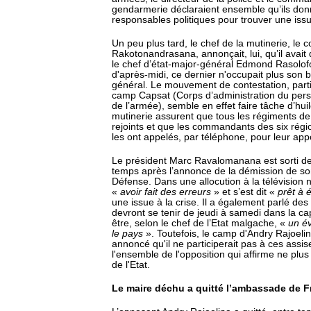
gendarmerie déclaraient ensemble qu’ils don
responsables politiques pour trouver une issue
Un peu plus tard, le chef de la mutinerie, le c
Rakotonandrasana, annonçait, lui, qu’il avait
le chef d’état-major-général Edmond Rasolof
d'après-midi, ce dernier n'occupait plus son 
général. Le mouvement de contestation, parti
camp Capsat (Corps d’administration du pers
de l’armée), semble en effet faire tâche d’hui
mutinerie assurent que tous les régiments de 
rejoints et que les commandants des six régio
les ont appelés, par téléphone, pour leur app
Le président Marc Ravalomanana est sorti de
temps après l’annonce de la démission de son
Défense. Dans une allocution à la télévision n
«
avoir fait des erreurs
» et s’est dit «
prêt à 
une issue à la crise. Il a également parlé des
devront se tenir de jeudi à samedi dans la cap
être, selon le chef de l’Etat malgache, «
un é
le pays
». Toutefois, le camp d'Andry Rajoelin
annoncé qu'il ne participerait pas à ces assi
l'ensemble de l'opposition qui affirme ne plus
de l'Etat.
Le maire déchu a quitté l’ambassade de 