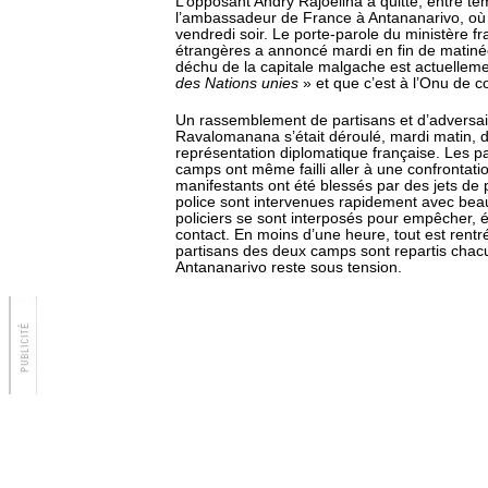
L’opposant Andry Rajoelina a quitté, entre te
l’ambassadeur de France à Antananarivo, où il
vendredi soir. Le porte-parole du ministère fr
étrangères a annoncé mardi en fin de matiné
déchu de la capitale malgache est actuellem
des Nations unies
» et que c’est à l’Onu de 
Un rassemblement de partisans et d’adversai
Ravalomanana s’était déroulé, mardi matin, d
représentation diplomatique française. Les p
camps ont même failli aller à une confrontati
manifestants ont été blessés par des jets de 
police sont intervenues rapidement avec be
policiers se sont interposés pour empêcher, 
contact. En moins d’une heure, tout est rentr
partisans des deux camps sont repartis chacu
Antananarivo reste sous tension.