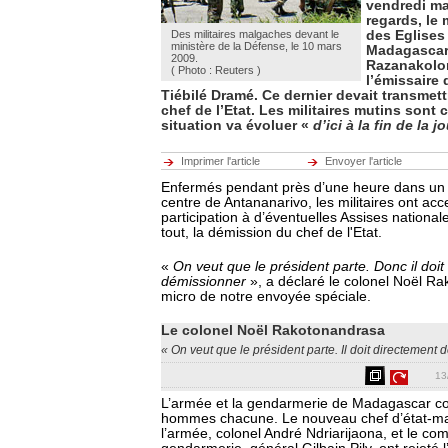
vendredi mat
regards, le
Des militaires malgaches devant le
des Eglises
ministère de la Défense, le 10 mars
Madagascar
2009.
Razanakolon
( Photo : Reuters )
l’émissaire
Tiébilé Dramé. Ce dernier devait transmet
chef de l’Etat. Les militaires mutins sont
situation va évoluer «
d’ici à la fin de la 
Imprimer l'article
Envoyer l'article
Enfermés pendant près d’une heure dans un pe
centre de Antananarivo, les militaires ont acc
participation à d’éventuelles Assises national
tout, la démission du chef de l'Etat.
«
On veut que le président parte. Donc il doit
démissionner
», a déclaré le colonel Noël R
micro de notre envoyée spéciale.
Le colonel Noël Rakotonandrasa
« On veut que le président parte. Il doit directement 
13
L’armée et la gendarmerie de Madagascar c
hommes chacune. Le nouveau chef d’état-ma
l’armée, colonel André Ndriarijaona, et le c