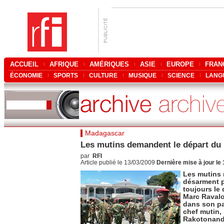
ACCUEIL
AFRIQUE
AMÉRIQUES
ASIE
EUROPE
FRAN
ÉCONOMIE
SPORTS
CULTURE
MUSIQUE
SCIENCE
LANG
Madagascar
Les mutins demandent le départ du 
par
RFI
Article publié le 13/03/2009
Dernière mise à jour le
Les mutins
désarment p
toujours le
Marc Ravalo
dans son pa
chef mutin, 
Rakotonandr