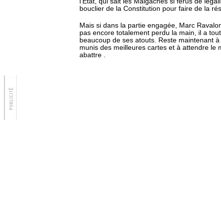
l’Etat, qui sait les Malgaches si férus de léga
bouclier de la Constitution pour faire de la ré
Mais si dans la partie engagée, Marc Ravalo
pas encore totalement perdu la main, il a to
beaucoup de ses atouts. Reste maintenant à i
munis des meilleures cartes et à attendre le 
abattre .