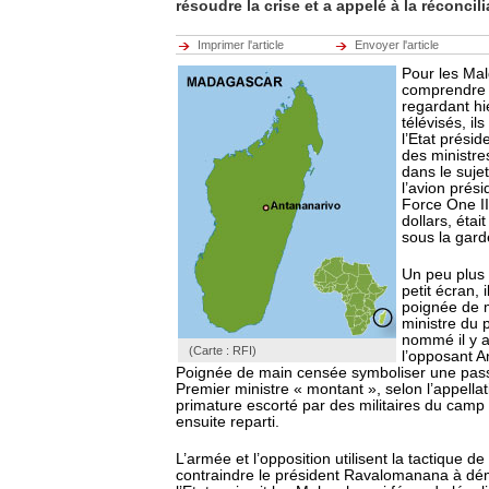
résoudre la crise et a appelé à la réconcili
Imprimer l'article
Envoyer l'article
Pour les Malg
comprendre 
regardant hi
télévisés, il
l’Etat présid
des ministre
dans le suje
l’avion prési
Force One II
dollars, étai
sous la gard
Un peu plus t
petit écran, 
poignée de m
ministre du p
nommé il y a
(Carte : RFI)
l’opposant A
Poignée de main censée symboliser une pass
Premier ministre « montant », selon l’appellati
primature escorté par des militaires du camp
ensuite reparti.
L’armée et l’opposition utilisent la tactique d
contraindre le président Ravalomanana à dém