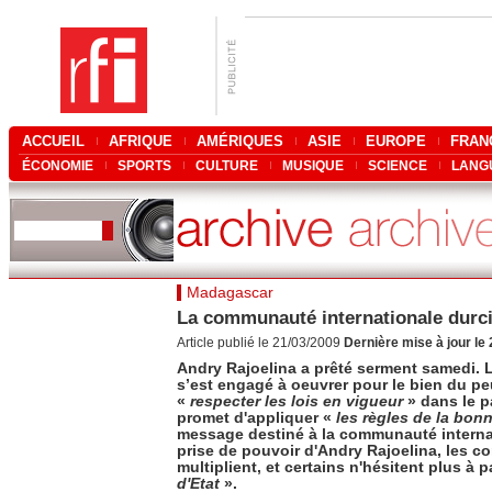
ACCUEIL
AFRIQUE
AMÉRIQUES
ASIE
EUROPE
FRAN
ÉCONOMIE
SPORTS
CULTURE
MUSIQUE
SCIENCE
LANG
Madagascar
La communauté internationale durcit
Article publié le 21/03/2009
Dernière mise à jour le
Andry Rajoelina a prêté serment samedi. 
s’est engagé à oeuvrer pour le bien du peu
«
respecter les lois en vigueur
» dans le p
promet d'appliquer «
les règles de la bo
message destiné à la communauté internat
prise de pouvoir d'Andry Rajoelina, les 
multiplient, et certains n'hésitent plus à p
d'Etat
».