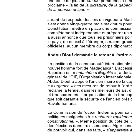
une foule de plus de 40 000 personnes. Le n
proclamé «
la fin de la dictature, de la gab
de la pensée unique
».
Jurant de respecter les lois en vigueur à Ma
s'est donné vingt-quatre mois maximum pour
Constitution, mettre en place une commission
complètement indépendante et préparer un stat
a aussi annoncé que tous les prisonniers pol
le pays, ou en exil à l'étranger, seraient grac
officielles, aucun membre du corps diplomatiqu
Abdou Diouf demande le retour à l'ordre c
La position de la communauté internationale s
nouvel homme fort de Madagascar. L'accessi
Rajoelina est «
entachée d'illégalité
», a décla
général de l'OIF, l'Organisation international
Abdou Diouf a appelé l'ancien maire de la ca
«
d'urgence
» des mesures de retour à l'ordre
réclame la tenue, dans les meilleurs délais, d'
et transparentes. L'organisation de la franc
que soit garantie la sécurité de l'ancien prés
Ravalomanana.
La Commission de l'océan Indien a, pour sa p
politiques malgaches à «
restaurer rapidemen
constitutionnel
». Même position du côté de l'
des élections dans trois semaines. Alger c
de pouvoir qui, dans les faits, «
s'apparente 