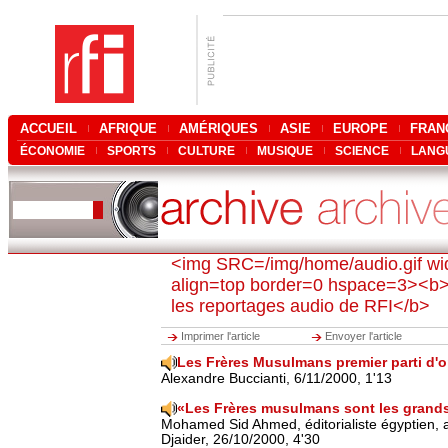
ACCUEIL
AFRIQUE
AMÉRIQUES
ASIE
EUROPE
FRAN
ÉCONOMIE
SPORTS
CULTURE
MUSIQUE
SCIENCE
LANG
<img SRC=/img/home/audio.gif wi
align=top border=0 hspace=3><b>L
les reportages audio de RFI</b>
Imprimer l'article
Envoyer l'article
Les Frères Musulmans premier parti d'
Alexandre Buccianti, 6/11/2000, 1'13
«Les Frères musulmans sont les grand
Mohamed Sid Ahmed, éditorialiste égyptien,
Djaider, 26/10/2000, 4'30