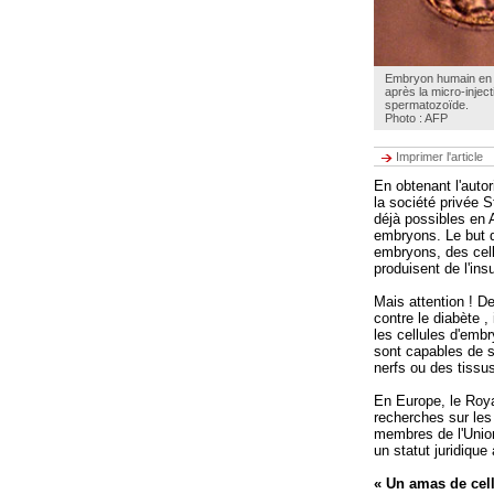
Embryon humain en é
après la micro-inject
spermatozoïde.
Photo : AFP
Imprimer l'article
En obtenant l'autor
la société privée S
déjà possibles en A
embryons. Le but d
embryons, des cell
produisent de l'insu
Mais attention ! D
contre le diabète ,
les cellules d'embr
sont capables de s
nerfs ou des tissu
En Europe, le Roya
recherches sur les
membres de l'Union
un statut juridique
« Un amas de cell