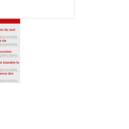
er du sort
[09/12/2003]
a vie
[15/04/2003]
 souches
[29/01/2003]
 interdire le
[21/01/2003]
lence des
[30/12/2002]