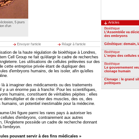
closion, 5 jours
Articles
ion d'un
Bioéthique
L’Assemblée va décid
des embryons
Génétique: demain, l
Envoyer l'article
Réagir à l'article
Bioéthique
isation de la haute régulation de bioéthique à Londres,
L'enjeu des cellules
tem Cell Group ne fait qu'élargir le cadre de recherches
ngleterre. Les utilisations de cellules prélevées sur des
Bioéthique
e cette entreprise privée étant de dupliquer des
Le gouvernement veut
ules d'embryons humains, de les isoler, afin qu'elles
clonage humain
line.
Clonage : le grand si
politiques
e là à imaginer des médicaments ou des traitements
 il y a un énorme pas à franchir. Pour les scientifiques,
yons humains, constituent de véritables pépites : elles
e démultiplier et de créer des muscles, des os, des
s humains, un potentiel inestimable pour la médecine.
ume-Uni figure parmi les rares pays à autoriser les
 cellules d'embryons, contrairement aux autres
, l'Angleterre possède un cadre de recherche donnant
 à l'embryon.
ules pouvant servir à des fins médicales »