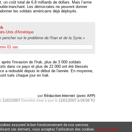
t, un coût total de 6,8 milliards de dollars. Mais l’arme
ouble-tranchant. Les démocrates ne peuvent donner
ndonner les soldats américains déjà déployés.
sh
ats-Unis d'Amérique
se pencher sur le problème de l'Iran et de la Syrie.»
 min 01 sec
après l'invasion de l'Irak, plus de 3 000 soldats
rts dans ce pays et plus de 22 000 ont été blessés
nce a redoublé depuis le début de l'année. En moyenne,
sont tués chaque jour en Irak.
par
Rédaction Internet (avec AFP)
le
11/01/2007
Dernière mise à jour le
11/01/2007 à 09:08 TU
cookies assurent le bon fonctionnement de nos services.
ilisant ces derniers, vous acceptez l'utilisation des cookies.
En savoir plus...