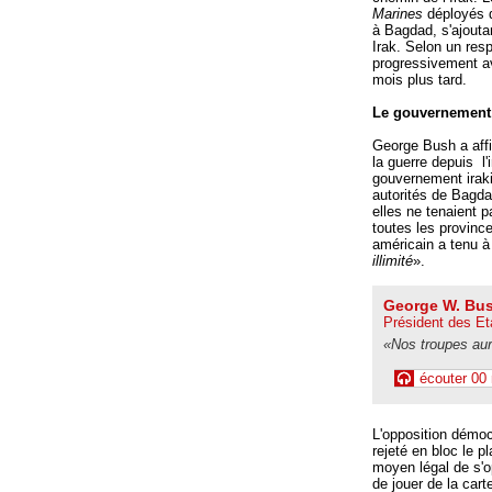
Marines
déployés d
à Bagdad, s'ajouta
Irak. Selon un resp
progressivement a
mois plus tard.
Le gouvernement i
George Bush a aff
la guerre depuis l
gouvernement iraki
autorités de Bagda
elles ne tenaient 
toutes les provinc
américain a tenu à
illimité
».
George W. Bu
Président des Et
«Nos troupes aur
écouter 00
L'opposition démoc
rejeté en bloc le 
moyen légal de s'o
de jouer de la car