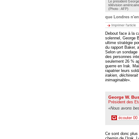
Le président George
télévision américain
(Photo : AFP)
que Londres n'env
Imprimer l'article
Debout face à la c
solennel, George B
ultime stratégie po
du rapport Baker, a
Selon un sondage
des personnes inte
seulement 26 % app
guerre en Irak. Ma
rapatrier leurs sold
irakien, déchirera
inimaginable
».
George W. Bu
Président des Et
«Nous avons beso
écouter 00
Ce sont donc plus
chemin de l’Irak. 