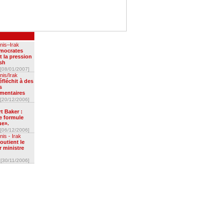
nis–Irak
mocrates
t la pression
sh
[08/01/2007]
nis/Irak
fléchit à des
s
mentaires
[20/12/2006]
t Baker :
e formule
e».
[06/12/2006]
nis - Irak
outient le
r ministre
[30/11/2006]