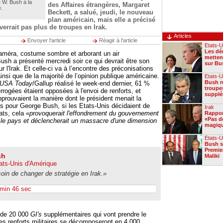
 W. Bush à la
des Affaires étrangères, Margaret
e.
Beckett, a salué, jeudi, le nouveau
plan américain, mais elle a précisé
errait pas plus de troupes en Irak.
Articles
Envoyer l'article
Réagir à l'article
Etats-U
Les dé
améra, costume sombre et arborant un air
metten
ush a présenté mercredi soir ce qui devrait être son
sur Bu
ur l'Irak. Et celle-ci va à l’encontre des préconisations
insi que de la majorité de l’opinion publique américaine.
Etats-U
Bush ré
USA Today
/Gallup réalisé le week-end dernier, 61 %
troupe
rrogées étaient opposées à l'envoi de renforts, et
supplé
rouvaient la manière dont le président menait la
is pour George Bush, si les Etats-Unis décidaient de
Irak
ats, cela «
provoquerait l'effondrement du gouvernement
Rappor
«Pas d
it le pays et déclencherait un massacre d'une dimension
magiqu
Etats-U
Bush s
Premie
sh
Maliki
ats-Unis d'Amérique
in de changer de stratégie en Irak.»
 min 46 sec
 de 20 000
GI's
supplémentaires qui vont prendre le
Les renforts militaires se décomposeront en 4 000