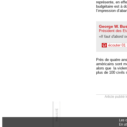
représente, en effe
budgétaire est à d
l’impression d’aba
George W. Bu
Président des Et
«Il faut d'abord 
écouter 01
Près de quatre ans 
américains sont mo
alors que la viole
plus de 100 civils 
Article publié 
Les 
En ut