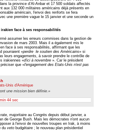
ans la province d’Al-Anbar et 17 500 soldats affectés
nt aux 132 000 militaires américains déjà présents en
onsable américain, l'envoi des renforts se fera
vec une première vague le 15 janvier et une seconde un
rakien face à ses responsabilités
irmé assumer les erreurs commises dans la gestion de
'invasion de mars 2003. Mais il a également mis le
en face à ses responsabilités, affirmant que les
d pourraient «
perdre le soutien des Américains
» si
pas leurs engagements, à savoir prendre le contrôle de
es irakiennes «
d'ici à novembre
». Car le président
 préciser que «
l'engagement des Etats-Unis n'est pas
sh
ats-Unis d'Amérique
ont une mission bien définie.»
 min 44 sec
rate, majoritaire au Congrès depuis début janvier, a
plan de George Bush. Mais les démocrates n'ont aucun
pposer à l'envoi de nouvelles troupes en Irak, à moins
te du
veto
budgétaire ; le nouveau plan présidentiel