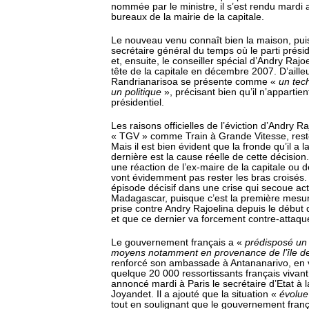
nommée par le ministre, il s’est rendu mardi 
bureaux de la mairie de la capitale.
Le nouveau venu connaît bien la maison, puisq
secrétaire général du temps où le parti présiden
et, ensuite, le conseiller spécial d’Andry Rajo
tête de la capitale en décembre 2007. D’aille
Randrianarisoa se présente comme «
un tec
un politique
», précisant bien qu’il n’appartien
présidentiel.
Les raisons officielles de l’éviction d’Andry 
« TGV » comme Train à Grande Vitesse, reste
Mais il est bien évident que la fronde qu’il a
dernière est la cause réelle de cette décisio
une réaction de l’ex-maire de la capitale ou d
vont évidemment pas rester les bras croisés.
épisode décisif dans une crise qui secoue ac
Madagascar, puisque c’est la première mesure
prise contre Andry Rajoelina depuis le début 
et que ce dernier va forcement contre-attaq
Le gouvernement français a «
prédisposé un
moyens notamment en provenance de l’île de
renforcé son ambassade à Antananarivo, en 
quelque 20 000 ressortissants français vivan
annoncé mardi à Paris le secrétaire d’Etat à 
Joyandet. Il a ajouté que la situation «
évolue
tout en soulignant que le gouvernement franç