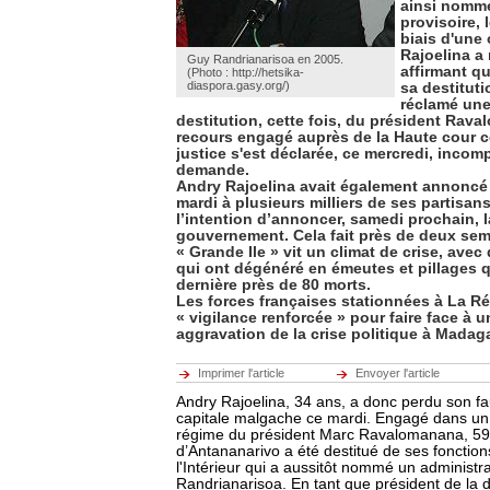
ainsi nommé
provisoire, 
biais d'une
Rajoelina a 
Guy Randrianarisoa en 2005.
affirmant qu'
(Photo : http://hetsika-
diaspora.gasy.org/)
sa destituti
réclamé un
destitution, cette fois, du président Rav
recours engagé auprès de la Haute cour co
justice s'est déclarée, ce mercredi, incom
demande.
Andry Rajoelina avait également annoncé
mardi à plusieurs milliers de ses partisans
l’intention d’annoncer, samedi prochain, l
gouvernement. Cela fait près de deux sem
« Grande Ile » vit un climat de crise, ave
qui ont dégénéré en émeutes et pillages q
dernière près de 80 morts.
Les forces françaises stationnées à La R
« vigilance renforcée » pour faire face à 
aggravation de la crise politique à Madag
Imprimer l'article
Envoyer l'article
Andry Rajoelina, 34 ans, a donc perdu son fa
capitale malgache ce mardi. Engagé dans un 
régime du président Marc Ravalomanana, 59 
d’Antananarivo a été destitué de ses fonction
l'Intérieur qui a aussitôt nommé un administr
Randrianarisoa. En tant que président de la 