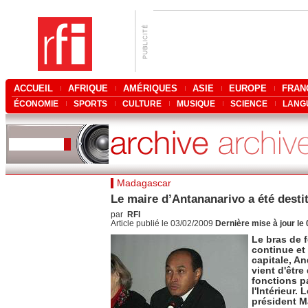
ACCUEIL
AFRIQUE
AMÉRIQUES
ASIE
EUROPE
FRAN
ÉCONOMIE
SPORTS
CULTURE
MUSIQUE
SCIENCE
LANG
Madagascar
Le maire d’Antananarivo a été desti
par
RFI
Article publié le 03/02/2009
Dernière mise à jour le
Le bras de 
continue et 
capitale, An
vient d'être
fonctions pa
l'Intérieur
président 