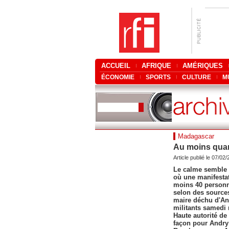
ACCUEIL
AFRIQUE
AMÉRIQUES
ÉCONOMIE
SPORTS
CULTURE
M
Madagascar
Au moins quar
Article publié le 07/02
Le calme semble 
où une manifestat
moins 40 personne
selon des sources
maire déchu d'An
militants samedi 
Haute autorité de
façon pour Andry 