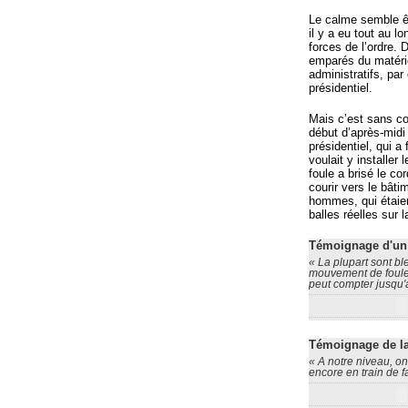
Le calme semble ê
il y a eu tout au l
forces de l’ordre. 
emparés du matérie
administratifs, par
présidentiel.
Mais c’est sans co
début d’après-midi
présidentiel, qui 
voulait y installe
foule a brisé le co
courir vers le bâti
hommes, qui étaient
balles réelles sur
Témoignage d'un 
« La plupart sont bl
mouvement de foule.
peut compter jusqu'
Témoignage de la
« A notre niveau, on
encore en train de fa