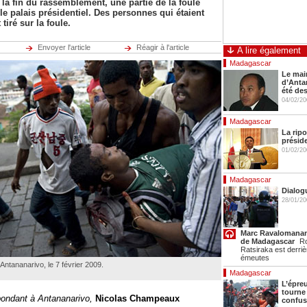
a fin du rassemblement, une partie de la foule
 le palais présidentiel. Des personnes qui étaient
tiré sur la foule.
Envoyer l'article
Réagir à l'article
A lire également
Madagascar
Le mai
d’Anta
été des
04/02/20
Madagascar
La rip
présid
01/02/20
Madagascar
Dialog
28/01/20
Marc Ravalomanan
de Madagascar
R
Ratsiraka est derriè
émeutes
ntananarivo, le 7 février 2009.
Madagascar
L’épre
tourne 
pondant à Antananarivo,
Nicolas Champeaux
confus