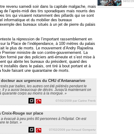
04/02/20
tre revenu samedi soir dans la capitale malgache, mais
ong de l’après-midi des tirs sporadiques mais nourris des
Des tirs qui visaient notamment des pillards qui se sont
l informatique et du mobilier des bureaux
 exemple des bureaux situés à un jet de pierre du palais
nteste la répression de l’important rassemblement en
 sur la Place de l’indépendance, à 100 mètres du palais
a fait le plus de morts. Le mouvement d’Andry Rajoelina
r le Premier ministre de son contre-gouvernement. La
rdon formé par des policiers anti-émeute et s’est mise à
ment qui abrite les bureaux du président, quand des
 installés dans le palais, ont tiré à bout portant et à
 la foule faisant une quarantaine de morts.
docteur aux urgences du CHU d'Antananarivo
essés par balles, les autres ont été piétinés pendant le
 Il y a aussi beaucoup de décès. Jusqu'à maintenant on
à quarante corps au moins à la morgue. »
07/02/2009 par Carine Frenk
 Croix-Rouge sur place
 a évacué à peu près 80 personnes à l'hôpital. On est
ire le bilan. »
07/02/2009 par Arnaud Gompertz