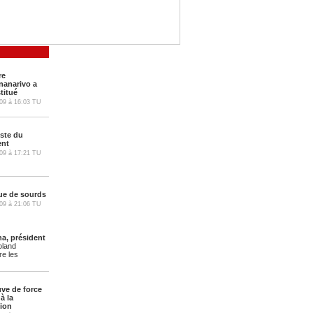
re
nanarivo a
titué
09
à
16:03
TU
oste du
ent
09
à
17:21
TU
ue de sourds
09
à
21:06
TU
a, président
oland
re les
uve de force
à la
ion