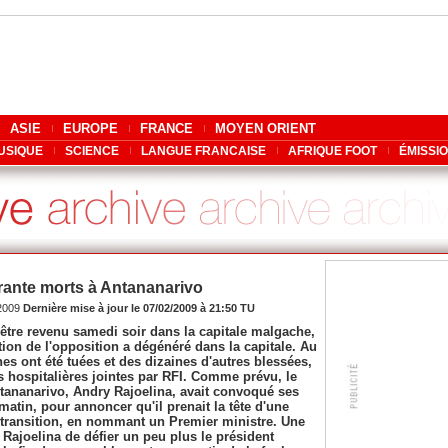
ASIE
EUROPE
FRANCE
MOYEN ORIENT
USIQUE
SCIENCE
LANGUE FRANCAISE
AFRIQUE FOOT
ÉMISSI
ante morts à Antananarivo
/2009
Dernière mise à jour le 07/02/2009 à 21:50 TU
être revenu samedi soir dans la capitale malgache,
ion de l'opposition a dégénéré dans la capitale. Au
s ont été tuées et des dizaines d'autres blessées,
 hospitalières jointes par RFI. Comme prévu, le
tananarivo, Andry Rajoelina, avait convoqué ses
matin, pour annoncer qu'il prenait la tête d'une
 transition, en nommant un Premier ministre. Une
Rajoelina de défier un peu plus le président