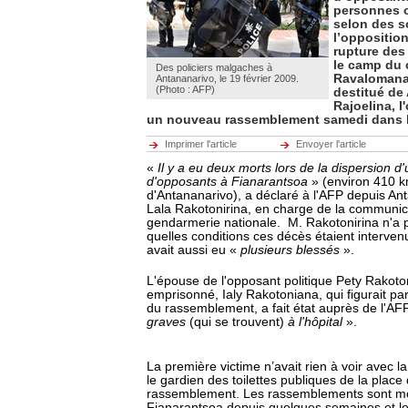
personnes o
selon des s
l’opposition
rupture des
le camp du c
Des policiers malgaches à
Ravalomanan
Antananarivo, le 19 février 2009.
(Photo : AFP)
destitué de
Rajoelina, l
un nouveau rassemblement samedi dans l
Imprimer l'article
Envoyer l'article
«
Il y a eu deux morts lors de la dispersion 
d'opposants à Fianarantsoa
» (environ 410 
d'Antananarivo), a déclaré à l'AFP depuis Ant
Lala Rakotonirina, en charge de la communic
gendarmerie nationale. M. Rakotonirina n'a 
quelles conditions ces décès étaient intervenus 
avait aussi eu «
plusieurs blessés
».
L'épouse de l'opposant politique Pety Rakot
emprisonné, Ialy Rakotoniana, qui figurait par
du rassemblement, a fait état auprès de l'AF
graves
(qui se trouvent)
à l'hôpital
».
La première victime n’avait rien à voir avec la
le gardien des toilettes publiques de la place 
rassemblement. Les rassemblements sont m
Fianarantsoa depuis quelques semaines et le