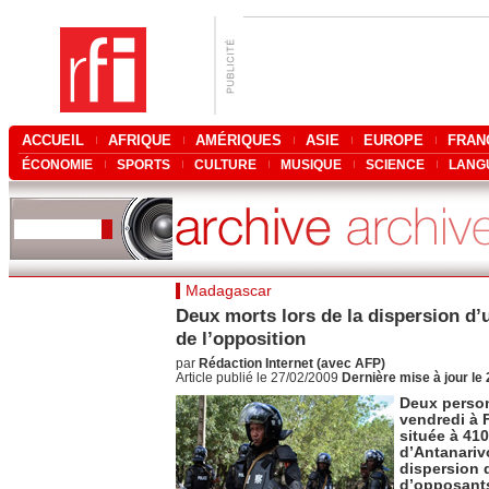
ACCUEIL
AFRIQUE
AMÉRIQUES
ASIE
EUROPE
FRAN
ÉCONOMIE
SPORTS
CULTURE
MUSIQUE
SCIENCE
LANG
Madagascar
Deux morts lors de la dispersion d’
de l’opposition
par
Rédaction Internet (avec AFP)
Article publié le 27/02/2009
Dernière mise à jour le
Deux perso
vendredi à F
située à 41
d’Antanarivo
dispersion 
d’opposants