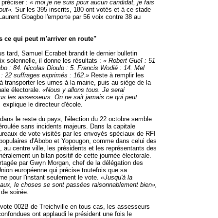
e préciser :
« moi je ne suis pour aucun candidat, je fais
tout».
Sur les 395 inscrits, 180 ont votés et à ce stade
Laurent Gbagbo l'emporte par 56 voix contre 38 au
s ce qui peut m'arriver en route"
s tard, Samuel Ecrabet brandit le dernier bulletin
ix solennelle, il donne les résultats :
« Robert Gueï : 51
bo : 84. Nicolas Dioulo : 5. Francis Wodié : 14. Mel
 : 22 suffrages exprimés : 162.»
Reste à remplir les
 transporter les urnes à la mairie, puis au siège de la
ale électorale.
«Nous y allons tous. Je serai
s les assesseurs. On ne sait jamais ce qui peut
»,
explique le directeur d'école.
ans le reste du pays, l'élection du 22 octobre semble
éroulée sans incidents majeurs. Dans la capitale
reaux de vote visités par les envoyés spéciaux de RFI
s populaires d'Abobo et Yopougon, comme dans celui des
, au centre ville, les présidents et les représentants des
néralement un bilan positif de cette journée électorale.
rtagée par Gwyn Morgan, chef de la délégation des
Union européenne qui précise toutefois que sa
rne pour l'instant seulement le vote.
«Jusqu'à la
eaux, le choses se sont passées raisonnablement bien»,
n de soirée.
vote 002B de Treichville en tous cas, les assesseurs
onfondues ont applaudi le président une fois le