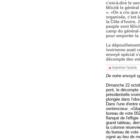
c'est-à-dire le s
félicité le généra
». «On a cru que c
organisée, c'est 
la Côte d'Ivoire. 
peuple vont félic
camp du général-p
pour emporter la 
Le dépouillement 
ivoirienne avait
envoyé spécial s'
décompte des voix
Imprimer l'article
De notre envoyé sp
Dimanche 22 octobr
pont, le décompte 
présidentielle ivo
plongée dans l'obs
Dans l'une d'entre
sentencieux.
«Gba
bureau de vote 002
flanqué de l'effigi
grand tableau, derr
la colonne réservé
du bureau de vote
signé au lieu de m