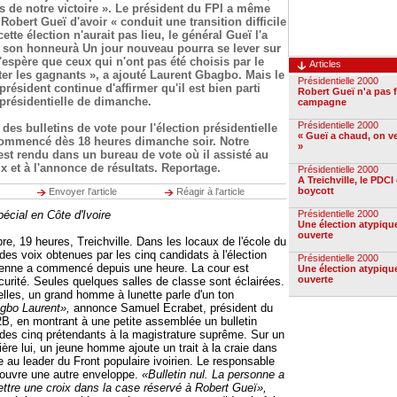
ens de notre victoire ». Le président du FPI a même
l Robert Gueï d'avoir « conduit une transition difficile
ette élection n'aurait pas lieu, le général Gueï l'a
à son honneurà Un jour nouveau pourra se lever sur
J'espère que ceux qui n'ont pas été choisis par le
Articles
iter les gagnants », a ajouté Laurent Gbagbo. Mais le
Présidentielle 2000
résident continue d'affirmer qu'il est bien parti
Robert Gueï n'a pas f
présidentielle de dimanche.
campagne
Présidentielle 2000
des bulletins de vote pour l'élection présidentielle
« Gueï a chaud, on v
 commencé dès 18 heures dimanche soir. Notre
»
est rendu dans un bureau de vote où il assisté au
 et à l'annonce de résultats. Reportage.
Présidentielle 2000
A Treichville, le PDCI
boycott
Envoyer l'article
Réagir à l'article
écial en Côte d'Ivoire
Présidentielle 2000
Une élection atypique
ouverte
e, 19 heures, Treichville. Dans les locaux de l'école du
des voix obtenues par les cinq candidats à l'élection
Présidentielle 2000
irienne a commencé depuis une heure. La cour est
Une élection atypique
ouverte
curité. Seules quelques salles de classe sont éclairées.
 elles, un grand homme à lunette parle d'un ton
gbo Laurent»,
annonce Samuel Ecrabet, président du
B, en montrant à une petite assemblée un bulletin
e des cinq prétendants à la magistrature suprême. Sur un
ière lui, un jeune homme ajoute un trait à la craie dans
e au leader du Front populaire ivoirien. Le responsable
 ouvre une autre enveloppe.
«Bulletin nul. La personne a
ettre une croix dans la case réservé à Robert Gueï»,