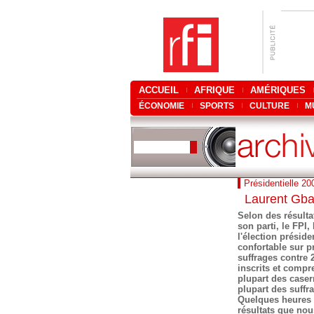
ACCUEIL
AFRIQUE
AMÉRIQUES
ÉCONOMIE
SPORTS
CULTURE
M
Présidentielle 20
Laurent Gbag
Selon des résulta
son parti, le FPI
l'élection préside
confortable sur p
suffrages contre 2
inscrits et compr
plupart des casern
plupart des suffr
Quelques heures p
résultats que no