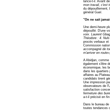
lance-t-il. Avant d
mon travail, c'est 
du dépouillement, 
général Gueï.
"On ne sait jamai
Une demi-heure plu
dépouillé. D'une vo
voix. Laurent Gbag
Théodore : 4. Nuls
procès verbaux et à
Commission nation
accompagné de tou
m'arriver en route
A Abidjan, comme d
également s'être d
économique, les bu
dans les quartier
affaires au Plateau
candidats tirent gé
Une impression pa
observateurs de l'
satisfaction conce
fermeture des bur
a-t-il précisé en fi
Dans le bureau de 
toutes tendances c