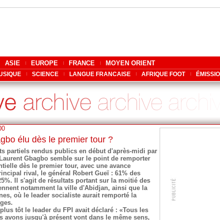
ASIE
EUROPE
FRANCE
MOYEN ORIENT
USIQUE
SCIENCE
LANGUE FRANCAISE
AFRIQUE FOOT
ÉMISSI
00
bo élu dès le premier tour ?
ts partiels rendus publics en début d'après-midi par
, Laurent Gbagbo semble sur le point de remporter
ntielle dès le premier tour, avec une avance
rincipal rival, le général Robert Gueï : 61% des
5%. Il s'agit de résultats portant sur la moitié des
ennent notamment la ville d'Abidjan, ainsi que la
es, où le leader socialiste aurait remporté la
ages.
lus tôt le leader du FPI avait déclaré : «Tous les
us avons jusqu'à présent vont dans le même sens,