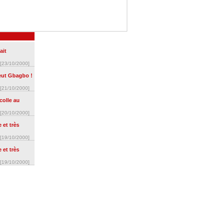
ait
[23/10/2000]
eut Gbagbo !
[21/10/2000]
 colle au
[20/10/2000]
 et très
[19/10/2000]
 et très
[19/10/2000]