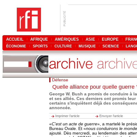
ACCUEIL
AFRIQUE
AMÉRIQUES
ASIE
EUROPE
FRAN
ÉCONOMIE
SPORTS
CULTURE
MUSIQUE
SCIENCE
LANG
Défense
Quelle alliance pour quelle guerre 
George W. Bush a promis de conduire à la 
et ses alliés. Ces derniers ont promis leur
certains s'inquiètent déjà des conséquen
annoncée.
Imprimer l'article
Envoyer l'article
«
C'est un acte de guerre
», a martelé le prés
Bureau Ovale. Et «
nous conduirons le monde à
ajouté. Dès mercredi, au lendemain des attent