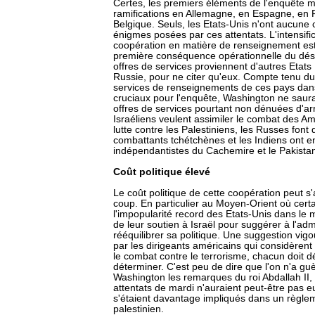
Certes, les premiers éléments de l'enquête 
ramifications en Allemagne, en Espagne, en F
Belgique. Seuls, les Etats-Unis n'ont aucune
énigmes posées par ces attentats. L'intensific
coopération en matière de renseignement est
première conséquence opérationnelle du dés
offres de services proviennent d'autres Etats : 
Russie, pour ne citer qu'eux. Compte tenu du 
services de renseignements de ces pays da
cruciaux pour l'enquête, Washington ne saura
offres de services pourtant non dénuées d'ar
Israéliens veulent assimiler le combat des Am
lutte contre les Palestiniens, les Russes fon
combattants tchétchènes et les Indiens ont e
indépendantistes du Cachemire et le Pakistan
Coût politique élevé
Le coût politique de cette coopération peut s
coup. En particulier au Moyen-Orient où certa
l'impopularité record des Etats-Unis dans le
de leur soutien à Israël pour suggérer à l'ad
rééquilibrer sa politique. Une suggestion vi
par les dirigeants américains qui considèrent
le combat contre le terrorisme, chacun doit 
déterminer. C'est peu de dire que l'on n'a gu
Washington les remarques du roi Abdallah II,
attentats de mardi n'auraient peut-être pas eu
s'étaient davantage impliqués dans un règleme
palestinien.