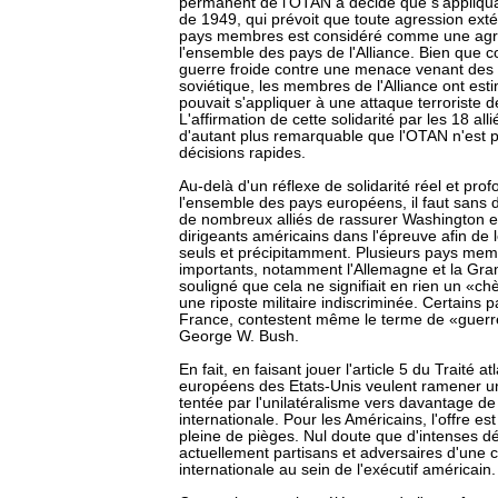
permanent de l'OTAN a décidé que s'appliquait 
de 1949, qui prévoit que toute agression exté
pays membres est considéré comme une agr
l'ensemble des pays de l'Alliance. Bien que 
guerre froide contre une menace venant des 
soviétique, les membres de l'Alliance ont esti
pouvait s'appliquer à une attaque terroriste d
L'affirmation de cette solidarité par les 18 al
d'autant plus remarquable que l'OTAN n'est 
décisions rapides.
Au-delà d'un réflexe de solidarité réel et pro
l'ensemble des pays européens, il faut sans d
de nombreux alliés de rassurer Washington et
dirigeants américains dans l'épreuve afin de 
seuls et précipitamment. Plusieurs pays mem
importants, notamment l'Allemagne et la Gra
souligné que cela ne signifiait en rien un «c
une riposte militaire indiscriminée. Certains 
France, contestent même le terme de «guer
George W. Bush.
En fait, en faisant jouer l'article 5 du Traité at
européens des Etats-Unis veulent ramener u
tentée par l'unilatéralisme vers davantage de
internationale. Pour les Américains, l'offre est 
pleine de pièges. Nul doute que d'intenses 
actuellement partisans et adversaires d'une 
internationale au sein de l'exécutif américain.