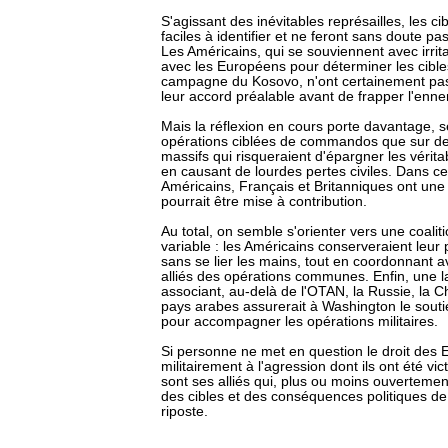
S'agissant des inévitables représailles, les c
faciles à identifier et ne feront sans doute pas
Les Américains, qui se souviennent avec irrit
avec les Européens pour déterminer les cibles
campagne du Kosovo, n'ont certainement pas
leur accord préalable avant de frapper l'ennem
Mais la réflexion en cours porte davantage, se
opérations ciblées de commandos que sur 
massifs qui risqueraient d'épargner les vérit
en causant de lourdes pertes civiles. Dans c
Américains, Français et Britanniques ont une
pourrait être mise à contribution.
Au total, on semble s'orienter vers une coalit
variable : les Américains conserveraient leur p
sans se lier les mains, tout en coordonnant a
alliés des opérations communes. Enfin, une la
associant, au-delà de l'OTAN, la Russie, la Ch
pays arabes assurerait à Washington le souti
pour accompagner les opérations militaires.
Si personne ne met en question le droit des E
militairement à l'agression dont ils ont été v
sont ses alliés qui, plus ou moins ouvertement
des cibles et des conséquences politiques de 
riposte.