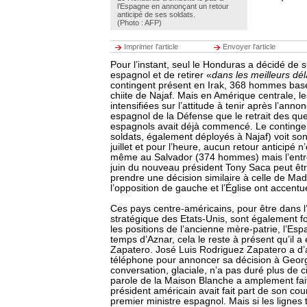
l’Espagne en annonçant un retour
anticipé de ses soldats.
(Photo : AFP)
Imprimer l'article
Envoyer l'article
Pour l’instant, seul le Honduras a décidé de 
espagnol et de retirer «
dans les meilleurs dél
contingent présent en Irak, 368 hommes basés
chiite de Najaf. Mais en Amérique centrale, le
intensifiées sur l’attitude à tenir après l’anno
espagnol de la Défense que le retrait des qu
espagnols avait déjà commencé. Le continge
soldats, également déployés à Najaf) voit s
juillet et pour l’heure, aucun retour anticipé n
même au Salvador (374 hommes) mais l’entré
juin du nouveau président Tony Saca peut êtr
prendre une décision similaire à celle de Mad
l’opposition de gauche et l’Église ont accentu
Ces pays centre-américains, pour être dans l’
stratégique des Etats-Unis, sont également f
les positions de l’ancienne mère-patrie, l’Espa
temps d’Aznar, cela le reste à présent qu’il a
Zapatero. José Luis Rodriguez Zapatero a d’
téléphone pour annoncer sa décision à Geor
conversation, glaciale, n’a pas duré plus de c
parole de la Maison Blanche a amplement fait
président américain avait fait part de son c
premier ministre espagnol. Mais si les lignes