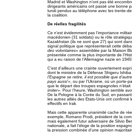
Madrid et Washington n’ont pas été encombré
dirigeants américains ont passé une bonne pa
lundi pendus au téléphone avec les trente-
la coalition.
De réelles fragilités
Ce n’est évidemment pas l’importance militai
macédonien (31 soldats) ou le rôle stratégiq
Kazakhstan (ils ne sont que 27) qui sont dans
signal politique que représenterait cette déb
des volontaires
» assemblée par la Maison Bla
présentée comme la plus importante de l’Hist
qui a eu raison de l’Allemagne nazie en 1945
C’est d’ailleurs une crainte ouvertement expr
dont le ministre de la Défense Shigeru Ishib
l’Espagne se retire, il est possible que d’autr
pays aussi’
», ou par l’Ukraine, où un porte-par
que le départ des troupes espagnoles n’était
imiter
». Pour l’heure, Washington semble avo
De la Pologne à la Corée du Sud, en passant 
les autres alliés des Etats-Unis ont confirmé 
effectifs en Irak.
Mais cette apparente unanimité cache de réell
exemple, Romano Prodi, président de la co
mais également futur adversaire de Silvio Berl
nationale, a fait l’éloge de la position espag
la pression combinée d’une opinion majoritair