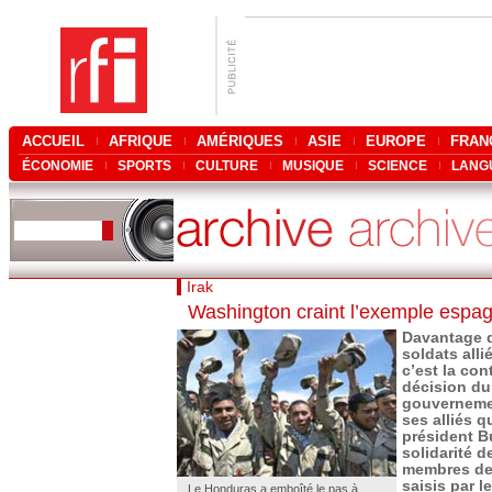
ACCUEIL
AFRIQUE
AMÉRIQUES
ASIE
EUROPE
FRAN
ÉCONOMIE
SPORTS
CULTURE
MUSIQUE
SCIENCE
LANG
Irak
Washington craint l’exemple espag
Davantage q
soldats alli
c’est la con
décision d
gouverneme
ses alliés q
président Bu
solidarité d
membres de 
saisis par l
Le Honduras a emboîté le pas à