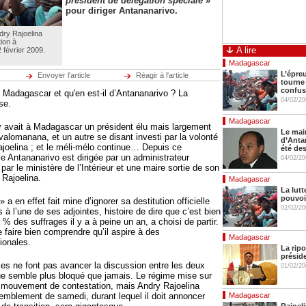
président de délégation spéciale
»
pour diriger Antananarivo.
dry Rajoelina
tion à
A lire
 février 2009.
Madagascar
L’épre
Envoyer l'article
Réagir à l'article
tourne 
confus
t Madagascar et qu'en est-il d’Antananarivo ? La
04/02/20
se.
Madagascar
y avait à Madagascar un président élu mais largement
Le mai
alomanana, et un autre se disant investi par la volonté
d’Anta
ajoelina ; et le méli-mélo continue… Depuis ce
été des
le Antananarivo est dirigée par un administrateur
04/02/20
ar le ministère de l’Intérieur et une maire sortie de son
Rajoelina.
Madagascar
La lutt
pouvoi
 a en effet fait mine d’ignorer sa destitution officielle
02/02/20
s à l’une de ses adjointes, histoire de dire que c’est bien
3 % des suffrages il y a à peine un an, a choisi de partir.
e faire bien comprendre qu’il aspire à des
Madagascar
ionales.
La rip
présid
s ne font pas avancer la discussion entre les deux
01/02/20
ogue semble plus bloqué que jamais. Le régime mise sur
u mouvement de contestation, mais Andry Rajoelina
emblement de samedi, durant lequel il doit annoncer
Madagascar