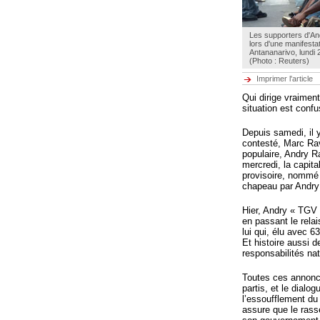
Les supporters d'An
lors d'une manifesta
Antananarivo, lundi 2
(Photo : Reuters)
Imprimer l'article
Qui dirige vraimen
situation est confu
Depuis samedi, il 
contesté, Marc Rav
populaire, Andry R
mercredi, la capita
provisoire, nommé p
chapeau par Andry 
Hier, Andry « TGV »
en passant le relai
lui qui, élu avec 6
Et histoire aussi d
responsabilités nat
Toutes ces annonce
partis, et le dial
l’essoufflement d
assure que le rass