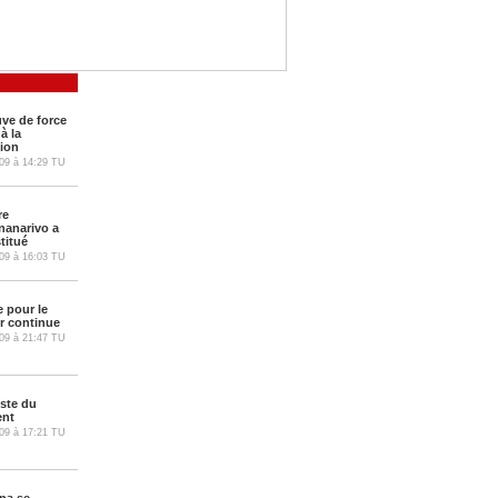
uve de force
à la
ion
09
à
14:29
TU
re
nanarivo a
titué
09
à
16:03
TU
e pour le
r continue
09
à
21:47
TU
oste du
ent
09
à
17:21
TU