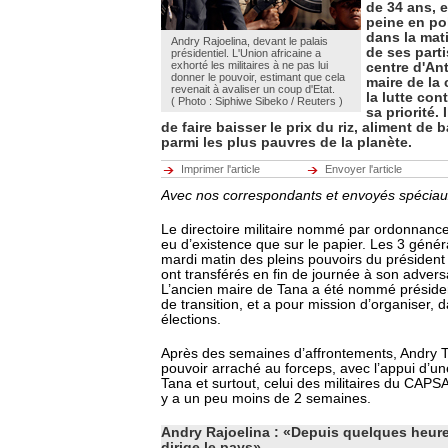
de 34 ans, e
peine en po
dans la mat
Andry Rajoelina, devant le palais
de ses part
présidentiel. L'Union africaine a
exhorté les militaires à ne pas lui
centre d'An
donner le pouvoir, estimant que cela
maire de la 
revenait à avaliser un coup d'Etat.
la lutte con
( Photo : Siphiwe Sibeko / Reuters )
sa priorité.
de faire baisser le prix du riz, aliment de
parmi les plus pauvres de la planète.
Imprimer l'article
Envoyer l'article
Avec nos correspondants et envoyés spécia
Le directoire militaire nommé par ordonnance
eu d’existence que sur le papier. Les 3 génér
mardi matin des pleins pouvoirs du présiden
ont transférés en fin de journée à son advers
L’ancien maire de Tana a été nommé présiden
de transition, et a pour mission d’organiser,
élections.
Après des semaines d’affrontements, Andry T
pouvoir arraché au forceps, avec l’appui d’une
Tana et surtout, celui des militaires du CAPSAT
y a un peu moins de 2 semaines.
Andry Rajoelina : «Depuis quelques heures
dirige le pays»