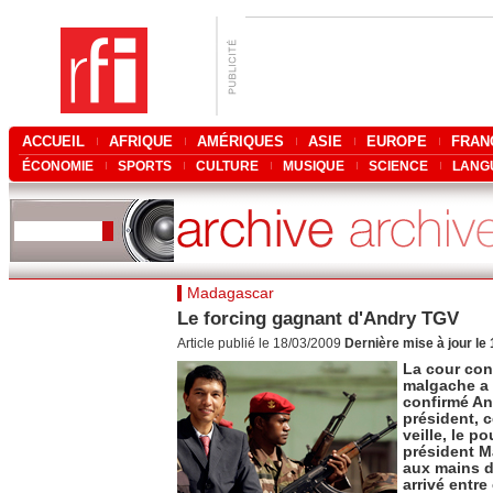
ACCUEIL
AFRIQUE
AMÉRIQUES
ASIE
EUROPE
FRAN
ÉCONOMIE
SPORTS
CULTURE
MUSIQUE
SCIENCE
LANG
Madagascar
Le forcing gagnant d'Andry TGV
Article publié le 18/03/2009
Dernière mise à jour le
La cour con
malgache a 
confirmé A
président, 
veille, le po
président 
aux mains de
arrivé entre