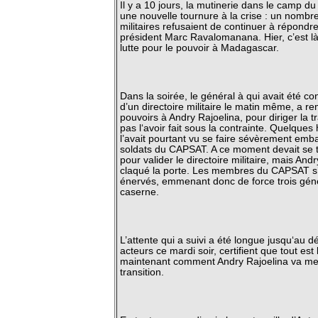
Il y a 10 jours, la mutinerie dans le camp 
une nouvelle tournure à la crise : un nomb
militaires refusaient de continuer à répondr
président Marc Ravalomanana. Hier, c’est l
lutte pour le pouvoir à Madagascar.
Dans la soirée, le général à qui avait été con
d’un directoire militaire le matin même, a re
pouvoirs à Andry Rajoelina, pour diriger la t
pas l‘avoir fait sous la contrainte. Quelques 
l’avait pourtant vu se faire sévèrement emb
soldats du CAPSAT. A ce moment devait se t
pour valider le directoire militaire, mais And
claqué la porte. Les membres du CAPSAT s’
énervés, emmenant donc de force trois gén
caserne.
L’attente qui a suivi a été longue jusqu‘au
acteurs ce mardi soir, certifient que tout est l
maintenant comment Andry Rajoelina va met
transition.