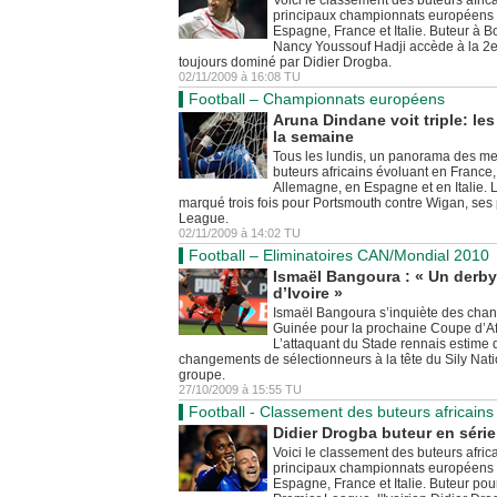
principaux championnats européens :
Espagne, France et Italie. Buteur à 
Nancy Youssouf Hadji accède à la 2e
toujours dominé par Didier Drogba.
02/11/2009
à
16:08
TU
Football – Championnats européens
Aruna Dindane voit triple: les
la semaine
Tous les lundis, un panorama des me
buteurs africains évoluant en France,
Allemagne, en Espagne et en Italie. 
marqué trois fois pour Portsmouth contre Wigan, ses
League.
02/11/2009
à
14:02
TU
Football – Eliminatoires CAN/Mondial 2010
Ismaël Bangoura : « Un derby 
d’Ivoire »
Ismaël Bangoura s’inquiète des chanc
Guinée pour la prochaine Coupe d’Af
L’attaquant du Stade rennais estime 
changements de sélectionneurs à la tête du Sily Natio
groupe.
27/10/2009
à
15:55
TU
Football - Classement des buteurs africains
Didier Drogba buteur en série
Voici le classement des buteurs afric
principaux championnats européens :
Espagne, France et Italie. Buteur pou