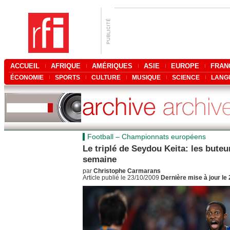
ACCUEIL
AFRIQUE
AMÉRIQUES
ASIE
EUROPE
FRAN
ÉCONOMIE
SPORTS
CULTURE
MUSIQUE
SCIENCE
LANG
Football – Championnats européens
Le triplé de Seydou Keita: les buteur
semaine
par
Christophe Carmarans
Article publié le 23/10/2009
Dernière mise à jour le