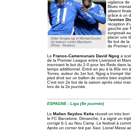
vigilance de
Blues menaie
allaient fin
grâce à un d
l’
Ivoirien D
réception d’u
gauche par M
surgissait a
placer une t
Didier Drogba (g) et Michael Essien
8e but de la
(d) buteurs contre Blackburn.
(Photo : Reuters)
de Premier 
Le
Franco-Camerounais David Ngog
a sce
de la Premier League entre Liverpool et Man
inscrivant le but du 2-0 pour les Reds dans l
temps additionnel. Entré en jeu à la 80e mn 
Torres, auteur du 1er but, Ngog a trompé Van
pied droit sur un ballon de contre bien exploi
C’est son 2e but de la saison après celui ma
lors de la 2e journée.
ESPAGNE - Liga (8e journée)
Le
Malien Seydou Keita
réussit un très bon
le FC Barcelone. Dimanche, il a signé un tripl
corrigé 6-1 au Nou Camp. Le festival à com
Après un corner tiré par Xavi, Lionel Messi a