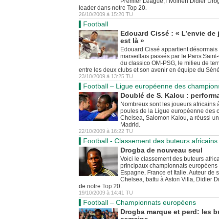
Premier League, l'Ivoirien Didier Dr
leader dans notre Top 20.
26/10/2009
à
15:20
TU
Football
Edouard Cissé : « L’envie de 
est là »
Edouard Cissé appartient désormais 
marseillais passés par le Paris Sain
du classico OM-PSG, le milieu de terrai
entre les deux clubs et son avenir en équipe du Séné
23/10/2009
à
13:25
TU
Football – Ligue européenne des champion
Doublé de S. Kalou : perform
Nombreux sont les joueurs africains à
poules de la Ligue européenne des c
Chelsea, Salomon Kalou, a réussi un 
Madrid.
22/10/2009
à
16:22
TU
Football - Classement des buteurs africains
Drogba de nouveau seul
Voici le classement des buteurs afric
principaux championnats européens :
Espagne, France et Italie. Auteur de
Chelsea, battu à Aston Villa, Didier D
de notre Top 20.
19/10/2009
à
14:41
TU
Football – Championnats européens
Drogba marque et perd: les bu