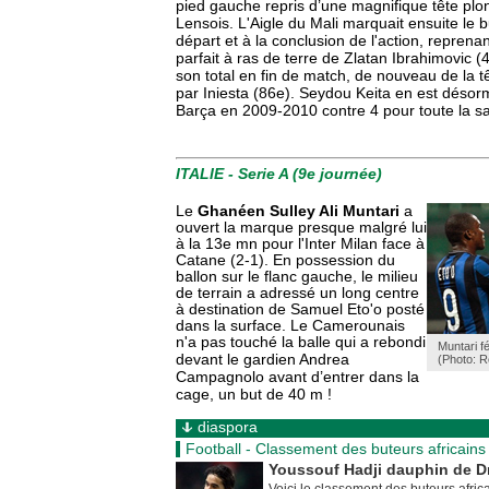
pied gauche repris d’une magnifique tête plon
Lensois. L'Aigle du Mali marquait ensuite le 
départ et à la conclusion de l'action, repren
parfait à ras de terre de Zlatan Ibrahimovic (
son total en fin de match, de nouveau de la tê
par Iniesta (86e). Seydou Keita en est désorm
Barça en 2009-2010 contre 4 pour toute la sa
ITALIE - Serie A (9e journée)
Le
Ghanéen Sulley Ali Muntari
a
ouvert la marque presque malgré lui
à la 13e mn pour l'Inter Milan face à
Catane (2-1). En possession du
ballon sur le flanc gauche, le milieu
de terrain a adressé un long centre
à destination de Samuel Eto'o posté
dans la surface. Le Camerounais
n'a pas touché la balle qui a rebondi
Muntari fé
Andrea
devant le gardien
(Photo: R
Campagnolo avant d’entrer dans la
cage, un but de 40 m !
diaspora
Football - Classement des buteurs africains
Youssouf Hadji dauphin de 
Voici le classement des buteurs afric