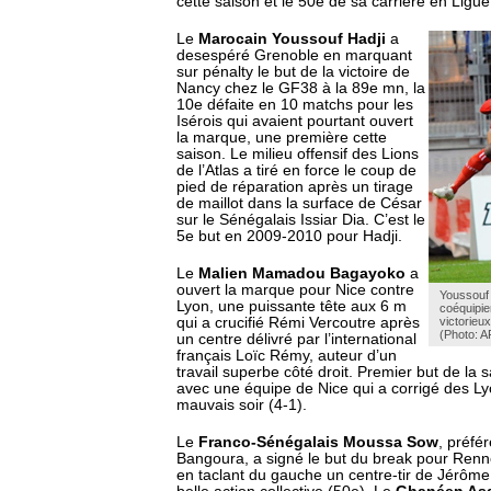
cette saison et le 50e de sa carrière en Ligue
Le
Marocain Youssouf Hadji
a
desespéré Grenoble en marquant
sur pénalty le but de la victoire de
Nancy chez le GF38 à la 89e mn, la
10e défaite en 10 matchs pour les
Isérois qui avaient pourtant ouvert
la marque, une première cette
saison. Le milieu offensif des Lions
de l’Atlas a tiré en force le coup de
pied de réparation après un tirage
de maillot dans la surface de César
sur le Sénégalais Issiar Dia. C’est le
5e but en 2009-2010 pour Hadji.
Le
Malien Mamadou Bagayoko
a
ouvert la marque pour Nice contre
Youssouf H
Lyon, une puissante tête aux 6 m
coéquipie
qui a crucifié Rémi Vercoutre après
victorieu
(Photo: A
un centre délivré par l’international
français Loïc Rémy, auteur d’un
travail superbe côté droit. Premier but de la
avec une équipe de Nice qui a corrigé des Ly
mauvais soir (4-1).
Le
Franco-Sénégalais Moussa Sow
, préfé
Bangoura, a signé le but du break pour Renn
en taclant du gauche un centre-tir de Jérôm