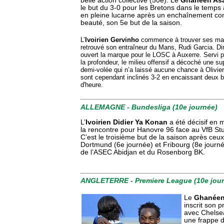
belle action collective (50e). Le
Ghanéen As
le but du 3-0 pour les Bretons dans le temps 
en pleine lucarne après un enchaînement cont
beauté, son 5e but de la saison.
L’
Ivoirien Gervinho
commence à trouver ses marqu
retrouvé son entraîneur du Mans, Rudi Garcia. Dim
ouvert la marque pour le LOSC à Auxerre. Servi p
la profondeur, le milieu offensif a décoché une s
demi-volée qui n’a laissé aucune chance à Olivier
sont cependant inclinés 3-2 en encaissant deux bu
d'heure.
ALLEMAGNE - Bundesliga (10e journée)
L’
Ivoirien Didier Ya Konan
a été décisif en 
la rencontre pour Hanovre 96 face au VfB Stu
C’est le troisième but de la saison après ceux
Dortmund (6e journée) et Fribourg (8e journé
de l’ASEC Abidjan et du Rosenborg BK.
ANGLETERRE - Premiere League (10e jour
Le
Ghanéen
inscrit son p
avec Chelse
une frappe d