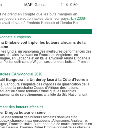
a
MAR
Genoa
2
4
0.50
 ne prend en compte que les buts marqués en
es joueurs sélectionnables dans leur pays.
En 2008-
o avait devancé Frédéric Kanouté et Demba Ba.
pionnats européens
a Dindane voit triple: les buteurs africains de la
aine
 les lundis, un panorama des meilleures performances des
urs africains évoluant en France, en Angleterre, en
magne, en Espagne et en Italie. L'Ivoirien Aruna Dindane a
our Portsmouth contre Wigan, ses premiers buts en Premier
natoires CAN/Mondial 2010
aël Bangoura : « Un derby face à la Côte d’Ivoire »
ël Bangoura s’inquiète des chances de qualification de la
ée pour la prochaine Coupe d’Afrique des nations.
taquant du Stade rennais estime que les multiples
gements de sélectionneurs à la tête du Sily National ont
ment des buteurs africains
ier Drogba buteur en série
i le classement des buteurs africains dans les cinq
cipaux championnats européens : Allemagne, Angleterre,
gne, France et Italie. Buteur pour le 3e match consécutif en
ier League, l'Ivoirien Didier Drogba consolide sa place de