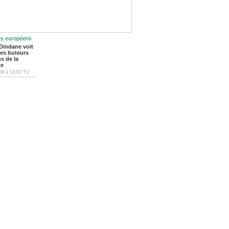
ts européens
Dindane voit
 les buteurs
ns de la
ne
09
à
14:02
TU