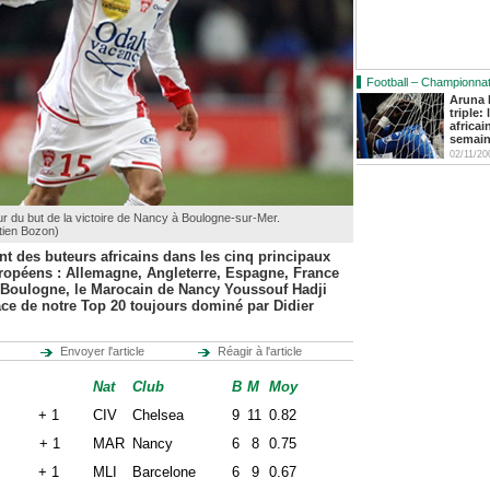
Football – Championna
Aruna 
triple:
africai
semai
02/11/20
r du but de la victoire de Nancy à Boulogne-sur-Mer.
tien Bozon)
nt des buteurs africains dans les cinq principaux
opéens : Allemagne, Angleterre, Espagne, France
 à Boulogne, le Marocain de Nancy Youssouf Hadji
ace de notre Top 20 toujours dominé par Didier
Envoyer l'article
Réagir à l'article
Nat
Club
B
M
Moy
gba + 1
CIV
Chelsea
9
11
0.82
adji + 1
MAR
Nancy
6
8
0.75
ita + 1
MLI
Barcelone
6
9
0.67