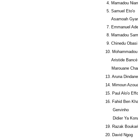
4. Mamadou Nian
5. Samuel Et
Asamoah Gya
7. Emmanuel Ade
8. Mamadou Sam
9. Chinedu Obas
10. Mohammadou 
Aristide Bancé
Marouane Cha
13. Aruna Din
14. Mimoun Azou
15. Paul Alo'o Eff
16. Fahid Ben Kha
Gervinh
Didier Ya Kon
19. Razak Boukar
20. David Ngog