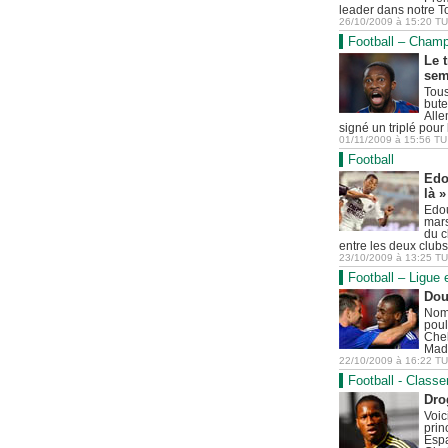
leader dans notre T
26/10/2009
à
15:20
TU
Football – Cham
Le t
sem
Tous
bute
Alle
signé un triplé pou
01/11/2009
à
15:56
TU
Football
Edo
là »
Edou
mars
du c
entre les deux club
23/10/2009
à
13:25
TU
Football – Ligue
Dou
Nomb
poul
Chel
Madr
22/10/2009
à
16:22
TU
Football - Classe
Dro
Voic
prin
Espa