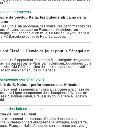
op 20.
pionnats européens
riplé de Seydou Keita: les buteurs africains de la
aine
 les lundis, un panorama des meilleures performances des
urs africains évoluant en France, en Angleterre, en
magne, en Espagne et en Italie. Le Malien Seydou Keita a
r le FC Barcelone contre le Real Saragosse.
uard Cissé : « L’envie de jouer pour le Sénégal est
ard Cissé appartient désormais à la catégorie des joueurs
eillais passés par le Paris Saint-Germain. A quelques jours
lassico OM-PSG, le milieu de terrain revient sur la rivalité
s et son avenir en équipe du Sénégal.
 européenne des champions
blé de S. Kalou : performances des Africains
reux sont les joueurs africains à participer à la phase de
es de la Ligue européenne des champions. L’Ivoirien de
sea, Salomon Kalou, a réussi un doublé face à l’Atletico
id.
ment des buteurs africains
gba de nouveau seul
i le classement des buteurs africains dans les cinq
cipaux championnats européens : Allemagne, Angleterre,
gne, France et Italie. Auteur de son septième but avec