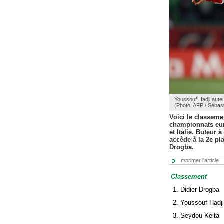
Youssouf Hadji auteu
(Photo: AFP / Sébas
Voici le classeme
championnats eur
et Italie. Buteur
accède à la 2e pl
Drogba.
Imprimer l'article
Classement
1. Didier Dro
2. Youssouf H
3. Seydou Ke