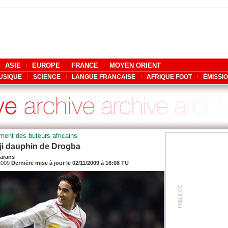
ASIE
EUROPE
FRANCE
MOYEN ORIENT
USIQUE
SCIENCE
LANGUE FRANCAISE
AFRIQUE FOOT
ÉMISSI
ment des buteurs africains
i dauphin de Drogba
arans
/2009
Dernière mise à jour le 02/11/2009 à 16:08 TU