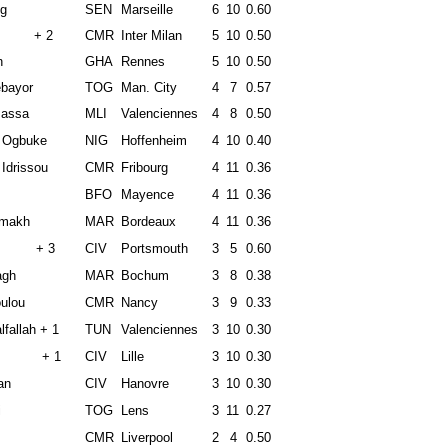
g
SEN
Marseille
6
10
0.60
o'o + 2
CMR
Inter Milan
5
10
0.50
n
GHA
Rennes
5
10
0.50
bayor
TOG
Man. City
4
7
0.57
assa
MLI
Valenciennes
4
8
0.50
i Ogbuke
NIG
Hoffenheim
4
10
0.40
Idrissou
CMR
Fribourg
4
11
0.36
BFO
Mayence
4
11
0.36
makh
MAR
Bordeaux
4
11
0.36
dane + 3
CIV
Portsmouth
3
5
0.60
agh
MAR
Bochum
3
8
0.38
oulou
CMR
Nancy
3
9
0.33
lfallah + 1
TUN
Valenciennes
3
10
0.30
o + 1
CIV
Lille
3
10
0.30
an
CIV
Hanovre
3
10
0.30
i
TOG
Lens
3
11
0.27
CMR
Liverpool
2
4
0.50