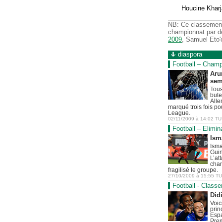
Houcine Kharj
NB: Ce classement
championnat par d
2009
, Samuel Eto'
diaspora
Football – Cham
Arun
sem
Tous
bute
Alle
marqué trois fois p
League.
02/11/2009
à
14:02
TU
Football – Elimi
Ism
Isma
Guin
L’at
chan
fragilisé le groupe.
27/10/2009
à
15:55
TU
Football - Classe
Did
Voic
prin
Espa
Prem