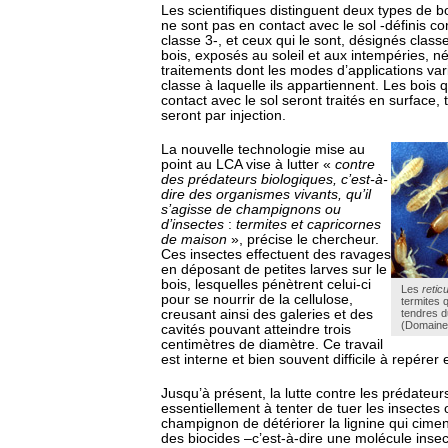
Les scientifiques distinguent deux types de bo
ne sont pas en contact avec le sol -définis 
classe 3-, et ceux qui le sont, désignés clas
bois, exposés au soleil et aux intempéries, n
traitements dont les modes d’applications vari
classe à laquelle ils appartiennent. Les bois 
contact avec le sol seront traités en surface, 
seront par injection.
La nouvelle technologie mise au
point au LCA vise à lutter «
contre
des prédateurs biologiques, c’est-à-
dire des organismes vivants, qu’il
s’agisse de champignons ou
d’insectes
:
termites et capricornes
de maison
», précise le chercheur.
Ces insectes effectuent des ravages
en déposant de petites larves sur le
bois, lesquelles pénètrent celui-ci
Les
retic
pour se nourrir de la cellulose,
termites 
creusant ainsi des galeries et des
tendres d
(Domaine 
cavités pouvant atteindre trois
centimètres de diamètre. Ce travail
est interne et bien souvent difficile à repérer
Jusqu’à présent, la lutte contre les prédateur
essentiellement à tenter de tuer les insectes
champignon de détériorer la lignine qui ciment
des biocides –c’est-à-dire une molécule insect