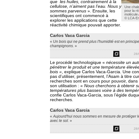
que les huiles, contrairement à la
cellulose, n’aiment pas l’eau. Nous y
Une chale
sommes parvenus
». Ensuite, les
pour la r
molécule
scientifiques ont commencé à
© LCA-En
explorer les applications que cette
réactivité chimique pouvait apporter.
Carlos Vaca Garcia
«
Un bois qui ne prend plus l'humidité est en principe
champignons.
»
28/
Le procédé technologique «
nécessite un aut
pénétrer le produit et une température élevée 
bois »
, explique Carlos Vaca-Garcia. Une con
pas d’utiliser, présentement, l’Asam à titre c
recherches sont en cours pour pouvoir, dans l
son utilisation : «
Nous cherchons à obtenir sa
températures plus basses voire à des tempé
confie Carlos Vaca-Garcia, sous l’égide duque
recherches.
Carlos Vaca Garcia
«
Aujourd'hui nous sommes en mesure de protéger le 
avec le sol.
»
28/