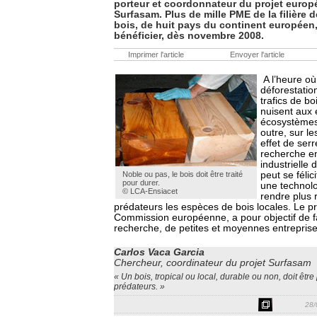
porteur et coordonnateur du projet europ
Surfasam. Plus de mille PME de la filière 
bois, de huit pays du continent européen,
bénéficier, dès novembre 2008.
Imprimer l'article
Envoyer l'article
A l’heure où
déforestatio
trafics de bo
nuisent aux 
écosystèmes
outre, sur l
effet de serr
recherche e
industrielle
Noble ou pas, le bois doit être traité
peut se félic
pour durer.
une technolo
© LCA-Ensiacet
rendre plus 
prédateurs les espèces de bois locales. Le pr
Commission européenne, a pour objectif de fa
recherche, de petites et moyennes entrepri
Carlos Vaca Garcia
Chercheur, coordinateur du projet Surfasam
«
Un bois, tropical ou local, durable ou non, doit être
prédateurs.
»
28/