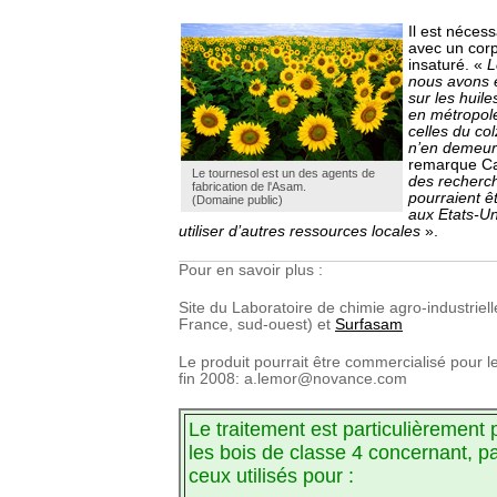
Il est nécess
avec un cor
insaturé. «
L
nous avons e
sur les huil
en métropole
celles du col
n’en demeur
remarque Ca
Le tournesol est un des agents de
des recherc
fabrication de l'Asam.
pourraient êt
(Domaine public)
aux Etats-Un
utiliser d’autres ressources locales
».
Pour en savoir plus :
Site du Laboratoire de chimie agro-industriell
France, sud-ouest) et
Surfasam
Le produit pourrait être commercialisé pour l
fin 2008: a.lemor@novance.com
Le traitement est particulièrement
les bois de classe 4 concernant, p
ceux utilisés pour :