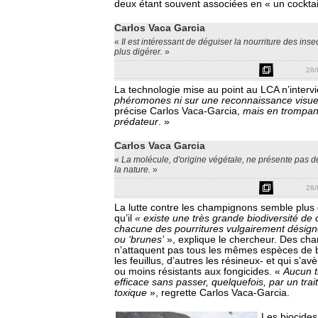
deux étant souvent associées en « un cocktai
Carlos Vaca Garcia
«
Il est intéressant de déguiser la nourriture des inse
plus digérer.
»
28/
La technologie mise au point au LCA n’interv
phéromones ni sur une reconnaissance visue
précise Carlos Vaca-Garcia,
mais en trompan
prédateur
. »
Carlos Vaca Garcia
«
La molécule, d'origine végétale, ne présente pas d
la nature.
»
28/
La lutte contre les champignons semble plus d
qu’il
« existe une très grande biodiversité d
chacune des pourritures vulgairement désig
ou ‘brunes’
», explique le chercheur. Des ch
n’attaquent pas tous les mêmes espèces de bo
les feuillus, d’autres les résineux- et qui s’avè
ou moins résistants aux fongicides. «
Aucun t
efficace sans passer, quelquefois, par un tra
toxique
», regrette Carlos Vaca-Garcia.
Les biocides