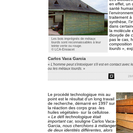
en effet, un 
santé humai
l’environnem
traitement à
synthèse, l’i
dans certain
la molécule 
dioxyde de 
Les bois imprégnés de métaux
pas le cas, 
lourds sont reconnaissables à leur
composition
teinte verte ou rouge.
lourds
», exp
© LCA-Ensiacet
Carlos Vaca Garcia
«
L'homme peut s'intoxiquer s'il est en contact avec
ou les métaux lourds.
»
28/
Le procédé technologique mis au
point est le résultat d’un long travail
de recherche, démarré en 1997 sur
la réaction des corps gras -les
huiles végétales- sur la cellulose.
«
Le défi technologique était
important car,
souligne Carlos Vaca-
Garcia,
nous cherchions à mélanger
de deux identités différentes, alors