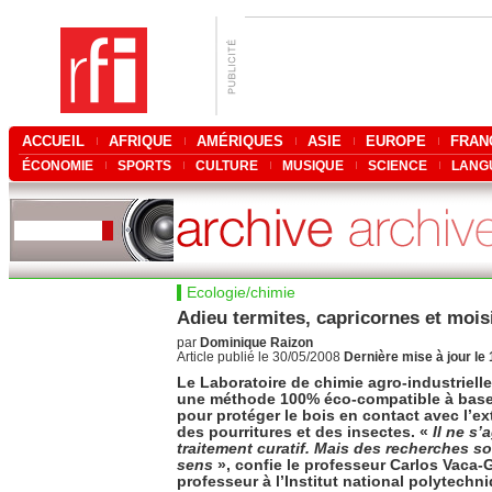
ACCUEIL
AFRIQUE
AMÉRIQUES
ASIE
EUROPE
FRAN
ÉCONOMIE
SPORTS
CULTURE
MUSIQUE
SCIENCE
LANG
Ecologie/chimie
Adieu termites, capricornes et mois
par
Dominique Raizon
Article publié le 30/05/2008
Dernière mise à jour le
Le Laboratoire de chimie agro-industriell
une méthode 100% éco-compatible à base 
pour protéger le bois en contact avec l’ext
des pourritures et des insectes. «
Il ne s’
traitement curatif. Mais des recherches s
sens
», confie le professeur Carlos Vaca-G
professeur à l’Institut national polytechn