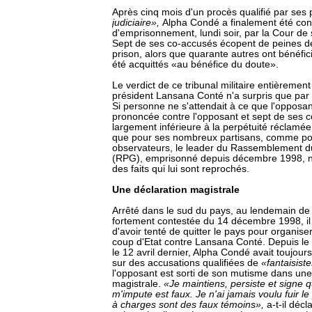
Après cinq mois d'un procès qualifié par ses
judiciaire»,
Alpha Condé a finalement été co
d'emprisonnement, lundi soir, par la Cour de
Sept de ses co-accusés écopent de peines de
prison, alors que quarante autres ont bénéfic
été acquittés «au bénéfice du doute».
Le verdict de ce tribunal militaire entièremen
président Lansana Conté n'a surpris que par 
Si personne ne s'attendait à ce que l'opposant
prononcée contre l'opposant et sept de ses 
largement inférieure à la perpétuité réclamée
que pour ses nombreux partisans, comme pou
observateurs, le leader du Rassemblement d
(RPG), emprisonné depuis décembre 1998, n
des faits qui lui sont reprochés.
Une déclaration magistrale
Arrêté dans le sud du pays, au lendemain de l
fortement contestée du 14 décembre 1998, il
d'avoir tenté de quitter le pays pour organiser
coup d'Etat contre Lansana Conté. Depuis le
le 12 avril dernier, Alpha Condé avait toujour
sur des accusations qualifiées de
«fantaisist
l'opposant est sorti de son mutisme dans une
magistrale.
«Je maintiens, persiste et signe q
m'impute est faux. Je n'ai jamais voulu fuir l
à charges sont des faux témoins»,
a-t-il déc