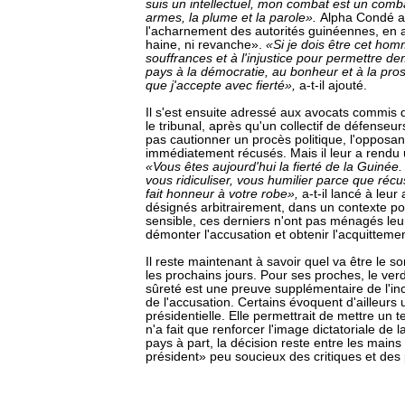
suis un intellectuel, mon combat est un comb
armes, la plume et la parole».
Alpha Condé a
l'acharnement des autorités guinéennes, en a
haine, ni revanche».
«Si je dois être cet ho
souffrances et à l'injustice pour permettre de
pays à la démocratie, au bonheur et à la prosp
que j'accepte avec fierté»,
a-t-il ajouté.
Il s'est ensuite adressé aux avocats commis d
le tribunal, après qu'un collectif de défenseur
pas cautionner un procès politique, l'opposant
immédiatement récusés. Mais il leur a ren
«Vous êtes aujourd'hui la fierté de la Guinée. 
vous ridiculiser, vous humilier parce que réc
fait honneur à votre robe»,
a-t-il lancé à leur
désignés arbitrairement, dans un contexte poli
sensible, ces derniers n'ont pas ménagés leur
démonter l'accusation et obtenir l'acquittem
Il reste maintenant à savoir quel va être le s
les prochains jours. Pour ses proches, le verd
sûreté est une preuve supplémentaire de l'in
de l'accusation. Certains évoquent d'ailleurs
présidentielle. Elle permettrait de mettre un t
n'a fait que renforcer l'image dictatoriale de
pays à part, la décision reste entre les mains
président» peu soucieux des critiques et des 