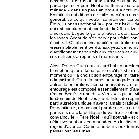
décembre 1999 ils ont fêté l'arrivée au pouvo
parce que ce « père Noël » inattendu leur a p
ménage » dans un pays en proie à a corruptio
Ensuite ils ont dit non de mille manières aux 
général, parce qu'il voulait se maintenir au p
Enfin, ils ont sanctionné le « pouvoir kaki » d
qui ont constamment confondu la Côte d'Ivoi
américain. Et que le général Gueï a été inca
les rangs. Avant de s'en servir pour faire son
électoral. C'est son incapacité à contrôler ses 
vraisemblablement perdu, aux yeux de nombr
quotidiennement soumis aux caprices et aux 
ces miliciens arrogants et méprisants.
Ainsi, Robert Gueï est aujourd'hui un préside
bientôt en quarantaine, parce qu'il s'est lui
moment où il a choisit son entourage militaire,
administratif. Outre la fameuse « brigade ro
autres têtes brûlées bien connues des « maqu
entourage est composé essentiellement d'anci
régime Bédié - sinon du « Vieux » - qui ont vi
lendemain de Noël. Des journalistes de rég
parti autrefois unique n'ayant jamais pratiqué
l'opposition », en passant par des petits ou h
partisans de « la politique du ventre », cet 
convaincu le « Père Noël » qu'il pouvait - et d
définitivement aux commandes. En lui disant q
réglée d'avance. Comme au bon vieux temps. 
passer par les urnes.