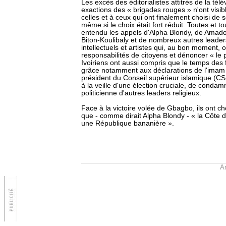
Les excès des éditorialistes attitrés de la té
exactions des « brigades rouges » n'ont vis
celles et à ceux qui ont finalement choisi de 
même si le choix était fort réduit. Toutes et 
entendu les appels d'Alpha Blondy, de Amad
Biton-Koulibaly et de nombreux autres leader
intellectuels et artistes qui, au bon moment,
responsabilités de citoyens et dénoncer « le p
Ivoiriens ont aussi compris que le temps des 
grâce notamment aux déclarations de l'imam
président du Conseil supérieur islamique (CSI
à la veille d'une élection cruciale, de condamn
politicienne d'autres leaders religieux.
Face à la victoire volée de Gbagbo, ils ont cho
que - comme dirait Alpha Blondy - « la Côte d
une République bananière ».
Ar