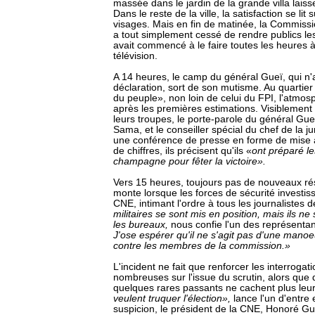
massée dans le jardin de la grande villa laiss
Dans le reste de la ville, la satisfaction se li
visages. Mais en fin de matinée, la Commissi
a tout simplement cessé de rendre publics le
avait commencé à le faire toutes les heures à 
télévision.
A 14 heures, le camp du général Gueï, qui n'
déclaration, sort de son mutisme. Au quartie
du peuple», non loin de celui du FPI, l'atmos
après les premières estimations. Visiblement
leurs troupes, le porte-parole du général Gu
Sama, et le conseiller spécial du chef de la ju
une conférence de presse en forme de mise 
de chiffres, ils précisent qu'ils «
ont préparé le
champagne pour fêter la victoire».
Vers 15 heures, toujours pas de nouveaux rés
monte lorsque les forces de sécurité investiss
CNE, intimant l'ordre à tous les journalistes de
militaires se sont mis en position, mais ils n
les bureaux,
nous confie l'un des représentan
J'ose espérer qu'il ne s'agit pas d'une manoe
contre les membres de la commission.»
L'incident ne fait que renforcer les interrogat
nombreuses sur l'issue du scrutin, alors que 
quelques rares passants ne cachent plus leu
veulent truquer l'élection»,
lance l'un d'entre
suspicion, le président de la CNE, Honoré Gui