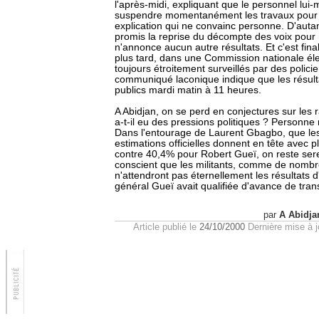
l'après-midi, expliquant que le personnel l
suspendre momentanément les travaux pour 
explication qui ne convainc personne. D'autan
promis la reprise du décompte des voix pour
n'annonce aucun autre résultats. Et c'est fin
plus tard, dans une Commission nationale él
toujours étroitement surveillés par des polici
communiqué laconique indique que les résult
publics mardi matin à 11 heures.
A Abidjan, on se perd en conjectures sur les 
a-t-il eu des pressions politiques ? Personne 
Dans l'entourage de Laurent Gbagbo, que le
estimations officielles donnent en tête avec 
contre 40,4% pour Robert Gueï, on reste sere
conscient que les militants, comme de nombre
n'attendront pas éternellement les résultats d
général Gueï avait qualifiée d'avance de tran
par
A Abidja
Article publié le
24/10/2000
Dernière mise à j