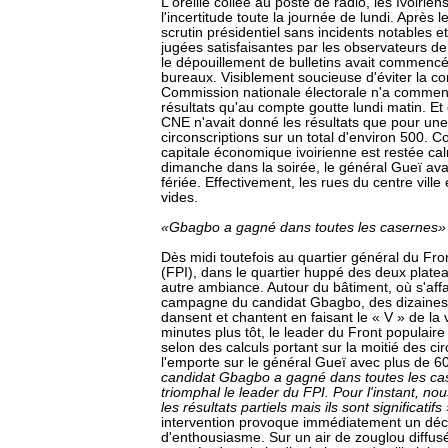
L'oreille collée au poste de radio, les Ivoirie
l'incertitude toute la journée de lundi. Après
scrutin présidentiel sans incidents notables e
jugées satisfaisantes par les observateurs d
le dépouillement de bulletins avait commencé
bureaux. Visiblement soucieuse d'éviter la con
Commission nationale électorale n'a commen
résultats qu'au compte goutte lundi matin. Et 
CNE n'avait donné les résultats que pour un
circonscriptions sur un total d'environ 500. C
capitale économique ivoirienne est restée ca
dimanche dans la soirée, le général Gueï avai
fériée. Effectivement, les rues du centre ville
vides.
«Gbagbo a gagné dans toutes les casernes»
Dès midi toutefois au quartier général du Fron
(FPI), dans le quartier huppé des deux plate
autre ambiance. Autour du bâtiment, où s'affai
campagne du candidat Gbagbo, des dizaines 
dansent et chantent en faisant le « V » de la 
minutes plus tôt, le leader du Front populair
selon des calculs portant sur la moitié des circ
l'emporte sur le général Gueï avec plus de 6
candidat Gbagbo a gagné dans toutes les ca
triomphal le leader du FPI. Pour l'instant, 
les résultats partiels mais ils sont significatifs
intervention provoque immédiatement un dé
d'enthousiasme. Sur un air de zouglou diffusé 